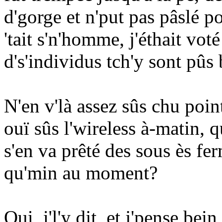
d'gorge et n'put pas pâslé p
'tait s'n'homme, j'éthait vot
d's'individus tch'y sont pûs 
N'en v'là assez sûs chu point-
ouï sûs l'wireless à-matin, 
s'en va prêté des sous ès fe
qu'min au moment?
Oui, j'l'y dit, et j'pense be