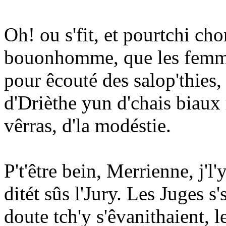
Oh! ou s'fit, et pourtchi cho
bouonhomme, que les femme
pour êcouté des salop'thies,
d'Drièthe yun d'chais biaux 
vêrras, d'la modéstie.
P't'être bein, Merrienne, j'l
ditét sûs l'Jury. Les Juges s'
doute tch'y s'êvanithaient, 