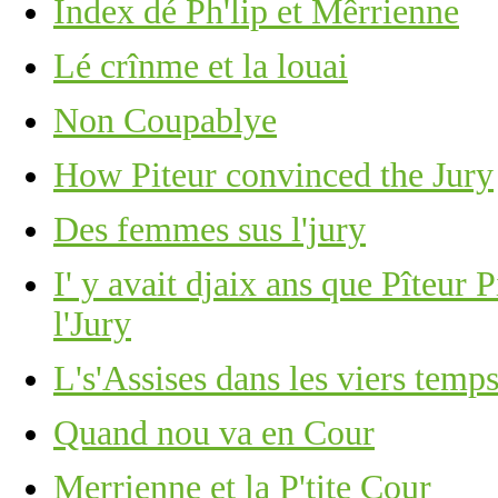
Îndex dé Ph'lip et Mêrrienne
Lé crînme et la louai
Non Coupablye
How Piteur convinced the Jury
Des femmes sus l'jury
I' y avait djaix ans que Pîteur P
l'Jury
L's'Assises dans les viers temp
Quand nou va en Cour
Merrienne et la P'tite Cour