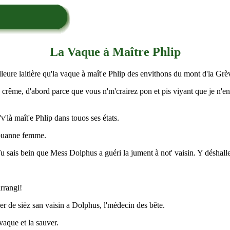
La Vaque à Maître Phlip
lleure laitière qu'la vaque à maît'e Phlip des envithons du mont d'la Gr
e crême, d'abord parce que vous n'm'crairez pon et pis viyant que je n'en
v'là maît'e Phlip dans touos ses états.
a buanne femme.
t. Tu sais bein que Mess Dolphus a guéri la jument à not' vaisin. Y déshall
arrangi!
ner de sièz san vaisin a Dolphus, l'médecin des bête.
 vaque et la sauver.