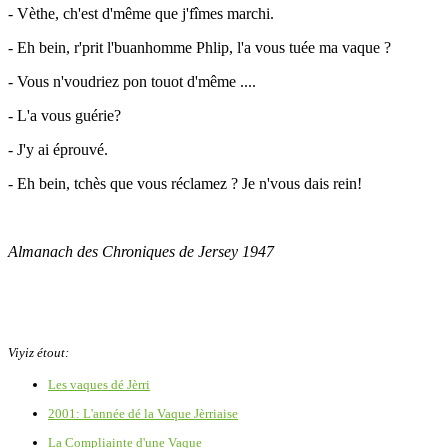
- Vèthe, ch'est d'même que j'fîmes marchi.
- Eh bein, r'prit l'buanhomme Phlip, l'a vous tuée ma vaque ?
- Vous n'voudriez pon touot d'même ....
- L'a vous guérie?
- J'y ai éprouvé.
- Eh bein, tchès que vous réclamez ? Je n'vous dais rein!
Almanach des Chroniques de Jersey 1947
Viyiz étout:
Les vaques dé Jèrri
2001: L'année dé la Vaque Jèrriaise
La Compliainte d'une Vaque