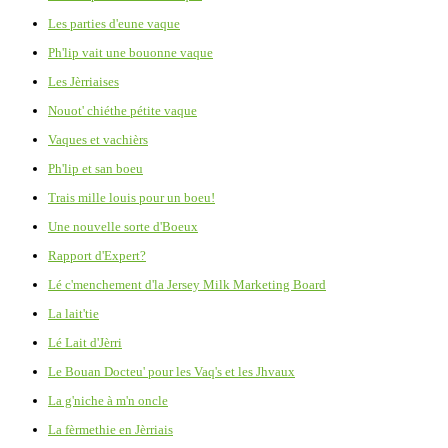
Les parties d'eune vaque
Ph'lip vait une bouonne vaque
Les Jèrriaises
Nouot' chiéthe pétite vaque
Vaques et vachièrs
Ph'lip et san boeu
Trais mille louis pour un boeu!
Une nouvelle sorte d'Boeux
Rapport d'Expert?
Lé c'menchement d'la Jersey Milk Marketing Board
La lait'tie
Lé Lait d'Jèrri
Le Bouan Docteu' pour les Vaq's et les Jhvaux
La g'niche à m'n oncle
La fèrmethie en Jèrriais