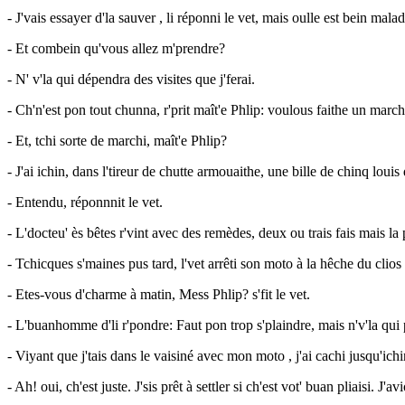
- J'vais essayer d'la sauver , li réponni le vet, mais oulle est bein malad
- Et combein qu'vous allez m'prendre?
- N' v'la qui dépendra des visites que j'ferai.
- Ch'n'est pon tout chunna, r'prit maît'e Phlip: voulous faithe un marc
- Et, tchi sorte de marchi, maît'e Phlip?
- J'ai ichin, dans l'tireur de chutte armouaithe, une bille de chinq lo
- Entendu, réponnnit le vet.
- L'docteu' ès bêtes r'vint avec des remèdes, deux ou trais fais mais l
- Tchicques s'maines pus tard, l'vet arrêti son moto à la hêche du clio
- Etes-vous d'charme à matin, Mess Phlip? s'fit le vet.
- L'buanhomme d'li r'pondre: Faut pon trop s'plaindre, mais n'v'la qui 
- Viyant que j'tais dans le vaisiné avec mon moto , j'ai cachi jusqu'ichi
- Ah! oui, ch'est juste. J'sis prêt à settler si ch'est vot' buan pliaisi.