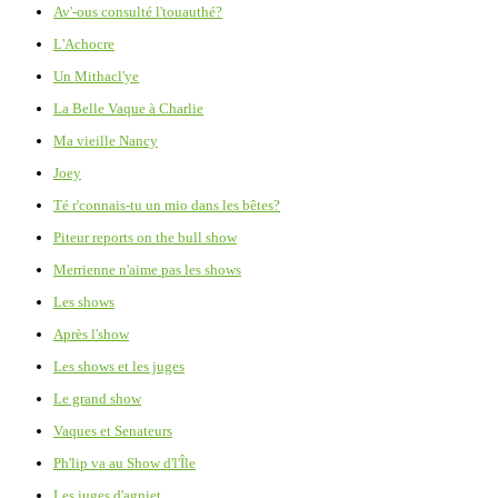
Av'-ous consulté l'touauthé?
L'Achocre
Un Mithacl'ye
La Belle Vaque à Charlie
Ma vieille Nancy
Joey
Té r'connais-tu un mio dans les bêtes?
Piteur reports on the bull show
Merrienne n'aime pas les shows
Les shows
Après l'show
Les shows et les juges
Le grand show
Vaques et Senateurs
Ph'lip va au Show d'l'Île
Les juges d'agniet