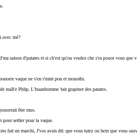
e.
hi avec mé?
uis d'ma saison d'patates et si ch'est qu'ou voulez che s'ra pouor vous q
a pouorre vaque ne s'en r'mint pon et mouothi.
s de maît'e Phlip. L'buanhomme 'tait grapiner des patates.
pouorrait être mus.
n pour settler pour la vaque.
 J'avions fait un marchi, J'vos avais dit: que vous tuiez ou bein que vous s