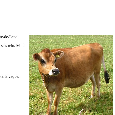
ève-de-Lecq.
 sais rein. Mais
era la vaque.