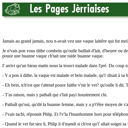
Jamais au grand jamais, nou n-avait veu une vaque laitière qui fut mei
Je n'vais pon vous dithe combein qu'oulle baillait d'lait, d'beurre ou d
pouor une buanne vaque ch'tait une raide buanne vaque.
I' arrivi qu'un bieau matin nous la trouvi malade dans l'pré. Du coup n'
- Y a pon à dithe, la vaque est malade et bein malade, qu'i' disait à s
- Eh bein, tch'est que t'attend pouor faithe v'nir le vet? qu'oulle li di
- T'as raison, mais y pathaît qui s'fait payi boustrement chi.
- Pathaît qu'oui, qu'dit la buanne femme, mais y a p't'être moyen de s'
- J'vais tachi, réponnit Phlip. Et l'v'la l'buanhomme hors pour télépho
- Quand le vet fut siez li, Phlip li d'mandi si ch'est qu'i' allait soigni sa