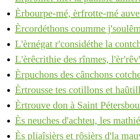
Èrbourpe-mé, èrfrotte-mé auve 
Èrcordéthons coumme j'soulêmes
L'èrnégat r'considéthe la cont
L'èrêcrithie des rînmes, l'èr'rêv
Èrpuchons des cânchons cotchet
Èrtrousse tes cotillons et haûti
Èrtrouve don à Saint Pétersbour
Ès neuches d'achteu, les mathiés
Ès pliaîsièrs et rôsièrs d'la mau