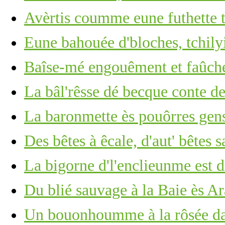
Avèrtis coumme eune futhette
Eune bahouée d'bloches, tchilyi
Baîse-mé engouêment et faûch
La bâl'rêsse dé becque conte d
La baronmette ès pouôrres gens
Des bêtes à êcale, d'aut' bêtes 
La bigorne d'l'enclieunme est du
Du blié sauvage à la Baie ès A
Un bouonhoumme à la rôsée d