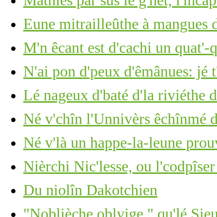
Mathiés par sus lé g'nêt, l'înca
Eune mitrailleûthe à mangues d
M'n êcant est d'cachi un quat'-
N'ai pon d'peux d'êmânues: jé t
Lé nageux d'baté d'la riviéthe d
Né v'chîn l'Unnivèrs êchînmé d
Né v'là un happe-la-leune pro
Nièrchi Nic'lesse, ou l'codpîser
Du niolîn Dakotchien
"Noblièche oblyige," qu'lé Sie