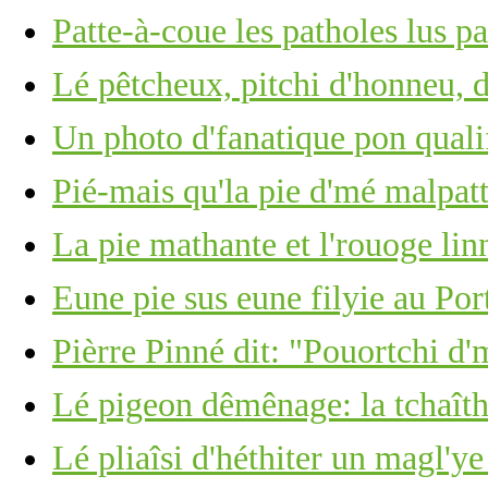
Patte-à-coue les patholes lus p
Lé pêtcheux, pitchi d'honneu, 
Un photo d'fanatique pon quali
Pié-mais qu'la pie d'mé malpatt
La pie mathante et l'rouoge lin
Eune pie sus eune filyie au Por
Pièrre Pinné dit: "Pouortchi d'
Lé pigeon dêmênage: la tchaîth
Lé pliaîsi d'héthiter un magl'ye