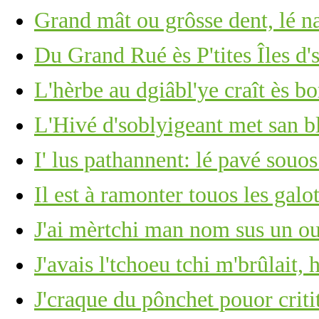
Grand mât ou grôsse dent, lé 
Du Grand Rué ès P'tites Îles d'
L'hèrbe au dgiâbl'ye craît ès b
L'Hivé d'soblyigeant met san b
I' lus pathannent: lé pavé souos
Il est à ramonter touos les gal
J'ai mèrtchi man nom sus un ou
J'avais l'tchoeu tchi m'brûlait, 
J'craque du pônchet pouor criti