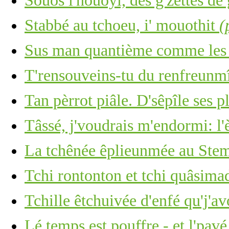
Souos l'nouoyi, des g'zettes dé 
Stabbé au tchoeu, i' mouothit
(
Sus man quantième comme les c
T'rensouveins-tu du renfreunm
Tan pèrrot piâle. D'sêpîle ses p
Tâssé, j'voudrais m'endormi: l'
La tchênée êplieunmée au Stemb
Tchi rontonton et tchi quâsima
Tchille êtchuivée d'enfé qu'j'av
Lé temps est pouffre - et l'pavé