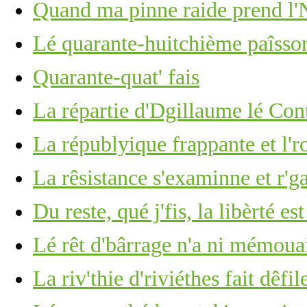
Quand ma pinne raide prend l'N
Lé quarante-huitchième paîsson
Quarante-quat' fais
La répartie d'Dgillaume lé Con
La républyique frappante et l'
La rêsistance s'examinne et r'g
Du reste, qué j'fis, la libèrté es
Lé rêt d'bârrage n'a ni mémoua
La riv'thie d'riviéthes fait dêfile