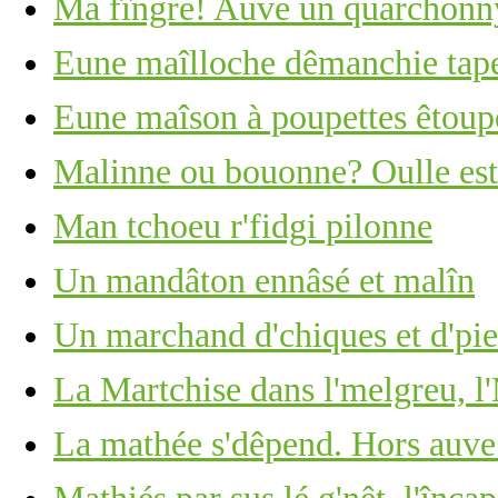
Ma fîngre! Auve un quarchonny
Eune maîlloche dêmanchie tape 
Eune maîson à poupettes êtoupé
Malinne ou bouonne? Oulle est 
Man tchoeu r'fidgi pilonne
Un mandâton ennâsé et malîn
Un marchand d'chiques et d'piea
La Martchise dans l'melgreu, l'
La mathée s'dêpend. Hors auve