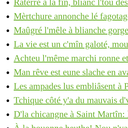
Ratèrré à la fîn, blianc l'tou de
Mèrtchure annonche lé fagotage
Maûgré l'mêle à blianche gorge 
La vie est un c'mîn galoté, mou
Achteu l'même marchi ronne et
Man rêve est eune slache en ava
Les ampades lus embliâsent à
Tchique côté y'a du mauvais d'
D'la chicangne à Saint Martîn: 