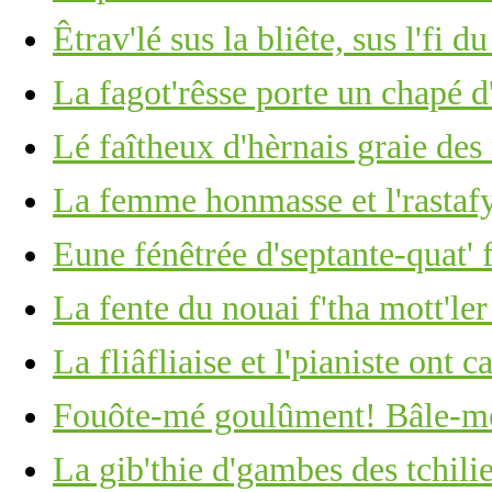
Êtrav'lé sus la bliête, sus l'fi d
La fagot'rêsse porte un chapé d
Lé faîtheux d'hèrnais graie des
La femme honmasse et l'rastaf
Eune fénêtrée d'septante-quat' 
La fente du nouai f'tha mott'ler
La fliâfliaise et l'pianiste ont c
Fouôte-mé goulûment! Bâle-mé
La gib'thie d'gambes des tchili