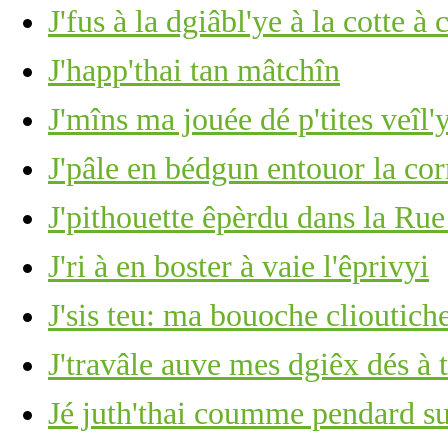
J'fus à la dgiâbl'ye à la cotte 
J'happ'thai tan mâtchîn
J'mîns ma jouée dé p'tites veîl'
J'pâle en bédgun entouor la co
J'pithouette êpèrdu dans la Rue
J'ri à en boster à vaie l'êprivyi
J'sis teu: ma bouoche clioutich
J'travâle auve mes dgiêx dés à 
Jé juth'thai coumme pendard su