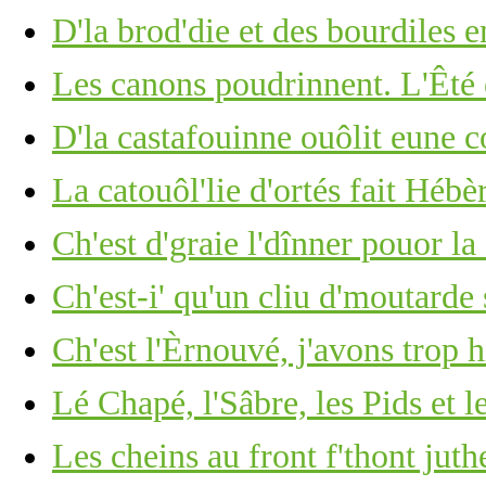
D'la brod'die et des bourdiles e
Les canons poudrinnent. L'Êté 
D'la castafouinne ouôlit eune 
La catouôl'lie d'ortés fait Hébèr
Ch'est d'graie l'dînner pouor la 
Ch'est-i' qu'un cliu d'moutarde
Ch'est l'Èrnouvé, j'avons trop 
Lé Chapé, l'Sâbre, les Pids et l
Les cheins au front f'thont ju