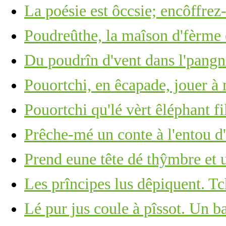
La poésie est ôccsie; encôffrez-
Poudreûthe, la maîson d'fèrme 
Du poudrîn d'vent dans l'pangn
Pouortchi, en êcapade, jouer à
Pouortchi qu'lé vèrt êléphant fi
Prêche-mé un conte à l'entou d'l
Prend eune tête dé thŷmbre et u
Les prîncipes lus dêpiquent. Tc
Lé pur jus coule à pîssot. Un b