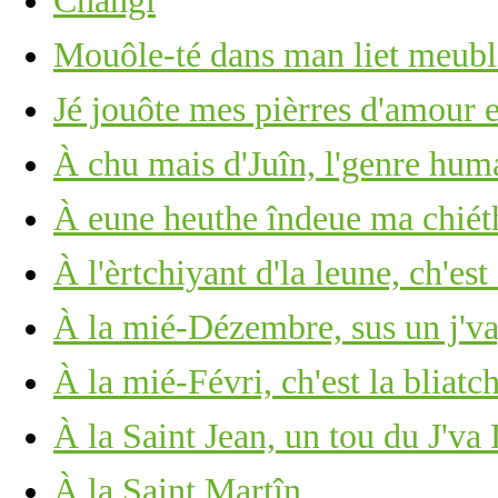
Changi
Mouôle-té dans man liet meub
Jé jouôte mes pièrres d'amour 
À chu mais d'Juîn, l'genre huma
À eune heuthe îndeue ma chié
À l'èrtchiyant d'la leune, ch'est
À la mié-Dézembre, sus un j'v
À la mié-Févri, ch'est la bliatc
À la Saint Jean, un tou du J'va
À la Saint Martîn