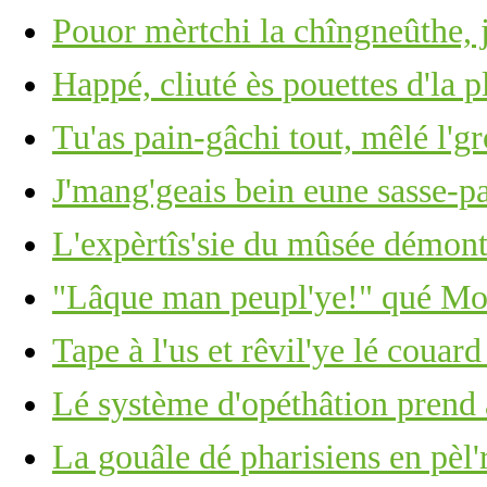
Pouor mèrtchi la chîngneûthe, j
Happé, cliuté ès pouettes d'la p
Tu'as pain-gâchi tout, mêlé l'g
J'mang'geais bein eune sasse-pa
L'expèrtîs'sie du mûsée démont
"Lâque man peupl'ye!" qué Moï
Tape à l'us et rêvil'ye lé couar
Lé système d'opéthâtion prend 
La gouâle dé pharisiens en pèl'