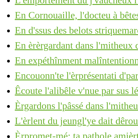
L'emportément du j'vaûcheux r'
En Cornouaille, l'docteu à bête
En d'ssus des belots striquemarc
En èrèrgardant dans l'mitheux d
En expéthînment malîntention
Encouonn'te l'èrprésentati d'p
Êcoute l'alibêle v'nue par sus lé
Èrgardons l'pâssé dans l'mitheu
L'èrlent du jeungl'ye dait dêro
Èrpromet-mé: ta pathole amièr