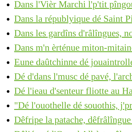
Dans l'Vièr Marchi l'p'tit pîng
Dans la républyique dé Saint P
Dans les gardîns d'râlîngues, no
Dans m'n èrténue miton-mitain
Eune daûtchinne dé jouaintrolle,
Dé d'dans l'musc dé pavé, l'arc
Dé l'ieau d'senteur fliotte au 
"Dé l'ouothelle dé souothis, j'p
Dêfripe la patache, dêfrâlîngue 