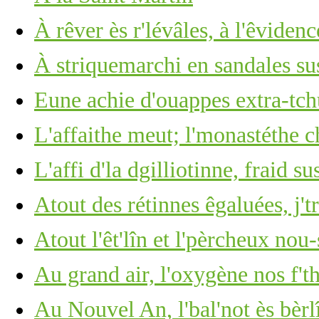
À rêver ès r'lévâles, à l'êviden
À striquemarchi en sandales sus
Eune achie d'ouappes extra-tch
L'affaithe meut; l'monastéthe c
L'affi d'la dgilliotinne, fraid su
Atout des rétinnes êgaluées, j't
Atout l'êt'lîn et l'pèrcheux nou-
Au grand air, l'oxygène nos f't
Au Nouvel An, l'bal'not ès bèrl