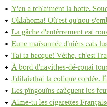
Y'en a tch'aiment la hotte. Souo
Oklahoma! Où'est qu'nou-s'em
La gâche d'entèrrement est roua
Eune maîsonnée d'nièrs cats lus
Tai ta becque! Véthe, ch'est l'ra
À bord d'navithes-dé-rouai tou
J'dilaiethai la colique cordée. 
Les pîngouîns caûquent lus feu
Aime-tu les cigarettes Français