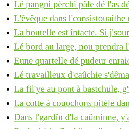
Lé pangni pèrchi pâle dé l'as d
L'êvêque dans l'consistouaithe
La boutelle est întacte. Si j's
Lé bord au large, nou prendra l
Eune quartelle dé pudeur enrai
Lé travailleux d'caûchie s'dêm
La fil'ye au pont à bastchule, g
La cotte à couochons pitèle dan
Dans l'gardîn d'la caûminne, y