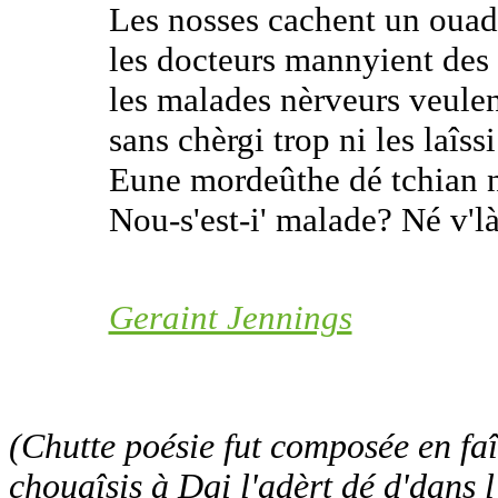
Les nosses cachent un oua
les docteurs mannyient des c
les malades nèrveurs veulen
sans chèrgi trop ni les laîssi
Eune mordeûthe dé tchian n'
Nou-s'est-i' malade? Né v'là
Geraint Jennings
(Chutte poésie fut composée en fa
chouaîsis à Dgi l'adèrt dé d'dans l