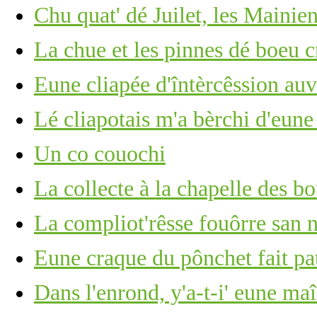
Chu quat' dé Juilet, les Mainie
La chue et les pinnes dé boeu c
Eune cliapée d'întèrcêssion au
Lé cliapotais m'a bèrchi d'eun
Un co couochi
La collecte à la chapelle des bo
La compliot'rêsse fouôrre san n
Eune craque du pônchet fait pat
Dans l'enrond, y'a-t-i' eune ma