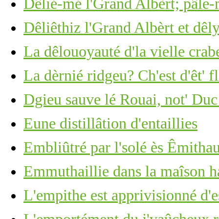
Dêlié-mé l'Grand Albèrt; pâle-
Dêliêthiz l'Grand Albèrt et dêl
La dêlouoyauté d'la vielle crabe
La dèrnié ridgeu? Ch'est d'êt' f
Dgieu sauve lé Rouai, not' Duc
Eune distillâtion d'entaillies
Embliûtré par l'solé ès Êmitha
Emmuthaillie dans la maîson h
L'empithe est apprivisionné d'e