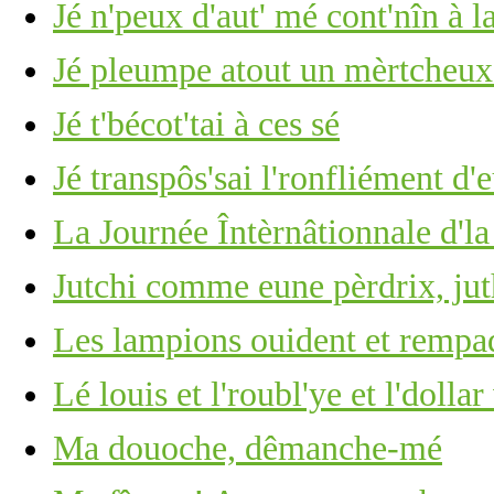
Jé n'peux d'aut' mé cont'nîn à l
Jé pleumpe atout un mèrtcheu
Jé t'bécot'tai à ces sé
Jé transpôs'sai l'ronfliément d'
La Journée Întèrnâtionnale d'l
Jutchi comme eune pèrdrix, ju
Les lampions ouident et rempa
Lé louis et l'roubl'ye et l'dolla
Ma douoche, dêmanche-mé