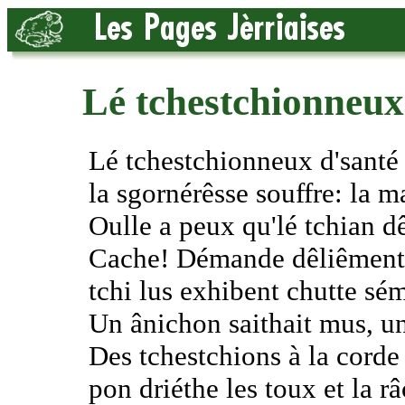
Lé tchestchionneux 
Lé tchestchionneux d'santé 
la sgornérêsse souffre: la m
Oulle a peux qu'lé tchian d
Cache! Démande dêliêment l
tchi lus exhibent chutte sé
Un ânichon saithait mus, un
Des tchestchions à la cord
pon driéthe les toux et la râ