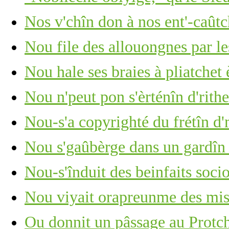
Nos v'chîn don à nos ent'-caûtch
Nou file des allouongnes par le
Nou hale ses braies à pliatche
Nou n'peut pon s'èrténîn d'rithe
Nou-s'a copyrighté du frétîn d
Nou s'gaûbèrge dans un gardîn
Nou-s'înduit des beinfaits soc
Nou viyait orapreunme des mis
Ou donnit un pâssage au Protc