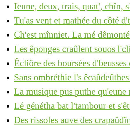
Ieune, deux, trais, quat', chîn, s
Tu'as vent et mathée du côté d'
Ch'est mînniet. La mé dêmonté
Les êponges craûlent souos l'cli
Êcliôre des boursées d'beusses 
Sans ombréthie l's êcaûdeûthe
La musique pus puthe qu'eune r
Lé génétha bat l'tambour et s'ê
Des rissoles auve des crapaûdî