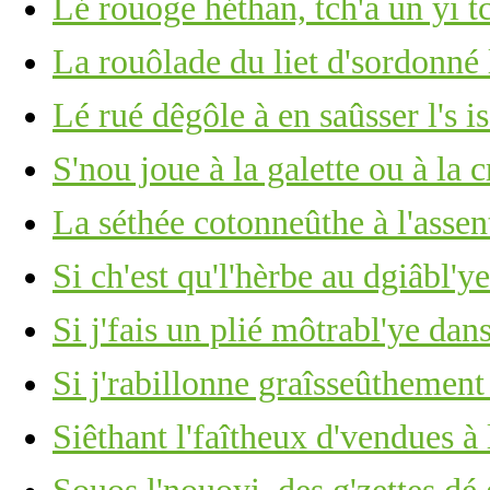
Lé rouoge héthan, tch'a un yi t
La rouôlade du liet d'sordonné 
Lé rué dêgôle à en saûsser l's i
S'nou joue à la galette ou à la 
La séthée cotonneûthe à l'assen
Si ch'est qu'l'hèrbe au dgiâbl'y
Si j'fais un plié môtrabl'ye dan
Si j'rabillonne graîsseûthement
Siêthant l'faîtheux d'vendues à