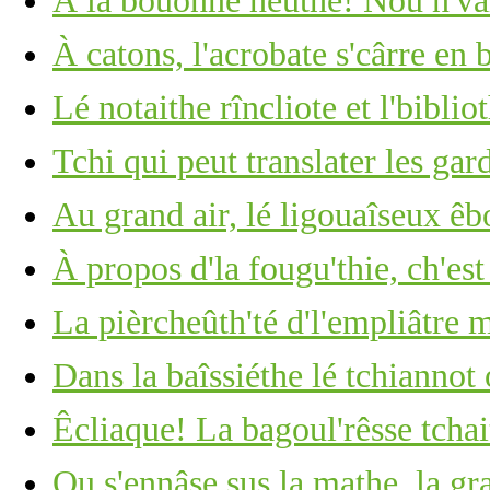
À la bouonne heuthe! Nou n'vait
À catons, l'acrobate s'cârre en 
Lé notaithe rîncliote et l'biblio
Tchi qui peut translater les ga
Au grand air, lé ligouaîseux êb
À propos d'la fougu'thie, ch'est
La pièrcheûth'té d'l'empliâtre
Dans la baîssiéthe lé tchiannot
Êcliaque! La bagoul'rêsse tchai
Ou s'ennâse sus la mathe, la gr