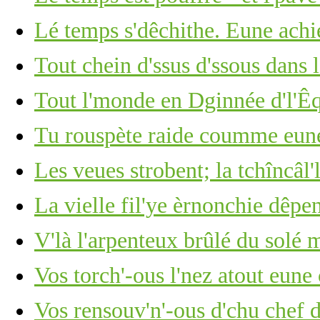
Lé temps s'dêchithe. Eune achi
Tout chein d'ssus d'ssous dans 
Tout l'monde en Dginnée d'l'Êq
Tu rouspète raide coumme eune 
Les veues strobent; la tchîncâl'l
La vielle fil'ye èrnonchie dêpe
V'là l'arpenteux brûlé du solé 
Vos torch'-ous l'nez atout eun
Vos rensouv'n'-ous d'chu chef 