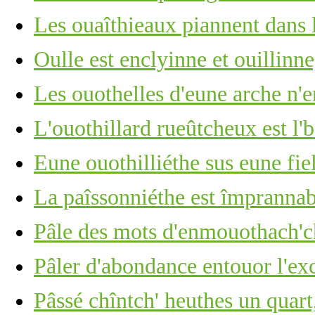
Les ouaîthieaux piannent dans 
Oulle est enclyinne et ouillinn
Les ouothelles d'eune arche n'e
L'ouothillard rueûtcheux est l'
Eune ouothilliéthe sus eune fie
La paîssonniéthe est împrannab
Pâle des mots d'enmouothach'ch
Pâler d'abondance entouor l'ex
Pâssé chîntch' heuthes un quart,