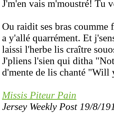
J'm'en vais m'moustré! Tu v
Ou raidit ses bras coumme fo
a y'allé quarrément. Et j's
laissi l'herbe lis craître so
J'pliens l'sien qui ditha "N
d'mente de lis chanté "Will
Missis Piteur Pain
Jersey Weekly Post 19/8/19