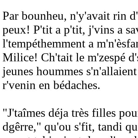
Par bounheu, n'y'avait rin d
peux! P'tit a p'tit, j'vins a 
l'tempéthemment a m'n'èsfan
Milice! Ch'tait le m'zespé d
jeunes hoummes s'n'allaient 
r'venin en bédaches.
"J'taîmes déja très filles p
dgêrre," qu'ou s'fit, tandi q