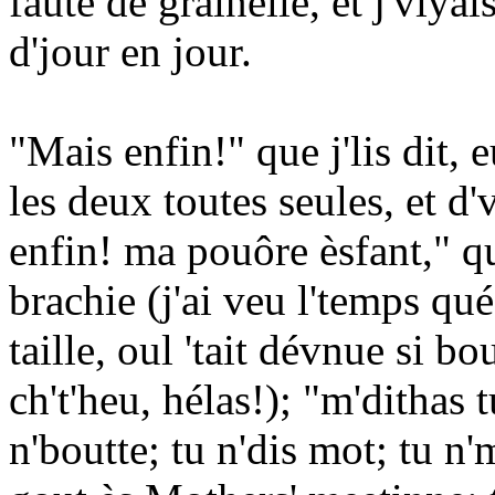
faute de grainelle, et j'viyai
d'jour en jour.
"Mais enfin!" que j'lis dit, 
les deux toutes seules, et d
enfin! ma pouôre èsfant," qu
brachie (j'ai veu l'temps qué
taille, oul 'tait dévnue si b
ch't'heu, hélas!); "m'dithas 
n'boutte; tu n'dis mot; tu 