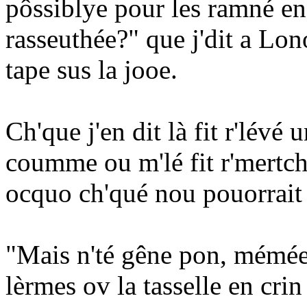
pôssiblye pour les ramné en
rasseuthée?" que j'dit a Lon
tape sus la jooe.
Ch'que j'en dit là fit r'lévé 
coumme ou m'lé fit r'mertch
ocquo ch'qué nou pouorrait 
"Mais n'té gêne pon, mémée,"
lèrmes ov la tasselle en crin 