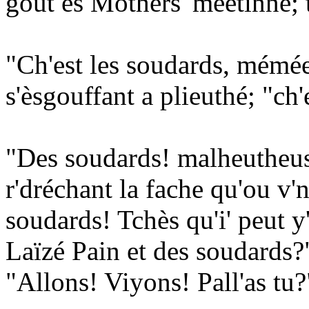
gout ès Mothers' meetinne; t
"Ch'est les soudards, mémée!
s'èsgouffant a plieuthé; "ch
"Des soudards! malheutheuse 
r'dréchant la fache qu'ou v'
soudards! Tchès qu'i' peut y
Laïzé Pain et des soudards?"
"Allons! Viyons! Pall'as tu?