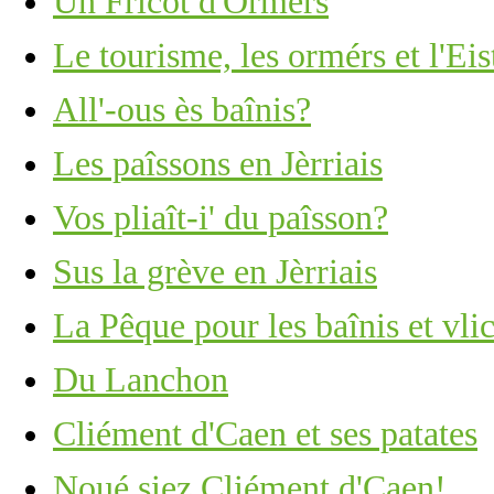
Un Fricot d'Ormèrs
Le tourisme, les ormérs et l'Ei
All'-ous ès baînis?
Les paîssons en Jèrriais
Vos pliaît-i' du paîsson?
Sus la grève en Jèrriais
La Pêque pour les baînis et vli
Du Lanchon
Cliément d'Caen et ses patates
Noué siez Cliément d'Caen!