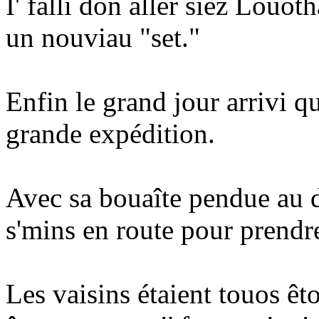
I' falli don aller siez Louot
un nouviau "set."
Enfin le grand jour arrivi q
grande expédition.
Avec sa bouaîte pendue au do
s'mins en route pour prendre
Les vaisins étaient touos êt