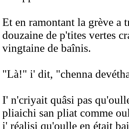
Et en ramontant la grève a t
douzaine de p'tites vertes c
vingtaine de baînis.
"Là!" i' dit, "chenna devétha
I' n'criyait quâsi pas qu'oul
pliaichi san pliat comme ou
i' réalisi qu'oulle en était b