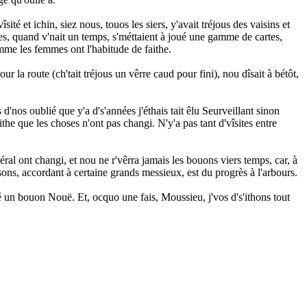
té et ichin, siez nous, touos les siers, y'avait tréjous des vaisins et
s, quand v'nait un temps, s'méttaient à joué une gamme de cartes,
comme les femmes ont l'habitude de faithe.
ur la route (ch'tait tréjous un vêrre caud pour fini), nou dîsait à bétôt,
nos oublié que y'a d's'années j'éthais tait êlu Seurveillant sinon
ithe que les choses n'ont pas changi. N'y'a pas tant d'vîsites entre
éral ont changi, et nou ne r'vêrra jamais les bouons viers temps, car, à
isons, accordant à certaine grands messieux, est du progrès à l'arbours.
vé un bouon Nouë. Et, ocquo une fais, Moussieu, j'vos d's'ithons tout