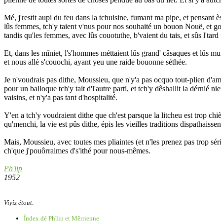
Mé, j'restit aupi du feu dans la tchuisine, fumant ma pipe, et pensant ès
lûs femmes, tch'y taient v'nus pour nos souhaité un bouon Nouë, et go
tandis qu'les femmes, avec lûs couotuthe, b'vaient du tais, et sûs l'tar
Et, dans les mîniet, l's'hommes méttaient lûs grand' câsaques et lûs muff
et nous allé s'couochi, ayant yeu une raide bouonne séthée.
Je n'voudrais pas dithe, Moussieu, que n'y'a pas ocquo tout-plien d'am
pour un balloque tch'y tait d'l'autre parti, et tch'y dêshallit la dérnié
vaisins, et n'y'a pas tant d'hospitalité.
Y'en a tch'y voudraient dithe que ch'est parsque la litcheu est trop chi
qu'menchi, la vie est pûs dithe, épis les vieilles traditions dispathais
Mais, Moussieu, avec toutes mes pliaintes (et n'les prenez pas trop sér
ch'que j'pouôrraimes d's'ithé pour nous-mêmes.
Ph'lip
1952
Viyiz étout:
Îndex dé Ph'lip et Mêrrienne