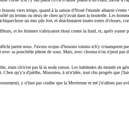
 bouons viers temps, quand à la saison d'Nouë l'monde allaient s'entre vîsi
uôté un lermin ou deux de chen qu'y'avait dans la bouteille. Les homme
d tchiquechose un mio pûs fort, et distchutaient toutes tortes d'choses, 
leurs, et les femmes s'abriyaient étout contre la fraid, et, après yunne po
iêtchi parmi nous. J'avons ocquo d'bouons vaisins tch'y n'manquent pas d'
 niet avec sa pouchétte pliene de sous. Mais, avec chonna n'ou n'peut pas d
èthe, mais ch'n'est pas là la seule raison. Les habitudes du monde en gén
sent. Chen qu'y'a d'pièthe, Moussieu, à m'n'idée, tout chu progrès que j'fa
ieusement), y n'faut pas craithe que la Merrienne et mé j'n'allons pas a