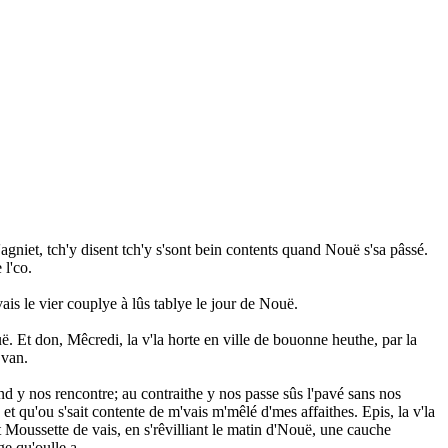
iet, tch'y disent tch'y s'sont bein contents quand Nouë s'sa pâssé.
 l'co.
ais le vier couplye à lûs tablye le jour de Nouë.
ë. Et don, Mêcredi, la v'la horte en ville de bouonne heuthe, par la
 van.
d y nos rencontre; au contraithe y nos passe sûs l'pavé sans nos
t qu'ou s'sait contente de m'vais m'mêlé d'mes affaithes. Epis, la v'la
t Moussette de vais, en s'rêvilliant le matin d'Nouë, une cauche
ge qu'oulle a.