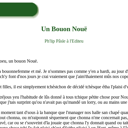
Un Bouon Nouë
Ph'lip Pâsle à l'Editeu
choeu, un bouon Nouë.
 bouonnefemme et mé. Je n'sommes pas comme y'en a hardi, au jour d'agn
tch'y font d'nos jours je crai vraiement que j'aim'thaiement mûs nos cope
illes, il est simplyement tchéstchon de décidé tchèsque étha l'plaisi d'v
 tréjous yeu l'habitude de lûs donné à tous tchique pétite chose pour Nou
dit que j'tais surprint qu'ou n'avait pas qu'mandé un lorry, ou au mains une
u moment tant d'sous à la banque que l'manager nos halle san chapé quan
 tout chonna, ou m'raiponnit sèquement que chonna n'me concernait pas, e
uvé, car ou se r'souveint d'la jouaie que chonna l'y donnait quand ou tai
ne chose tchi l'y fait plaisi ch'est d'faithe pliaisi à un êfant, même à l'â