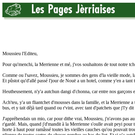
Moussieu l'Editeu,
Pour qu'menchi, la Merrienne et mé, j'vos souhaitons de tout notre t
Comme ou l'savez, Moussieu, je sommes des gens d'la vieille mode, la
Et pûstot qu'd'allé passé l'jour de Nouë a un hotel, comme y'en a tant 
Heutheusement, n'y'a autchun dangi d'chonna, car entre nos garçons et f
Ach'teu, y'a un fliantchet d'mousses dans la famille, et la Merrienne a
bus, et y tait dêjà tard quand ou r'vint, avec tant d'patchets que j'l'y 
J'appréhendais un mio, car pour dithe vrai, Moussieu, j'n'avons pas a
r'gardé. Mais, quand j'd'mandit à la Merrienne s'oulle avait peyi pour
horte à haut pour ramâssé toutes les vieilles cauches qu'ou pouvait tro
plienne de toutes sortes de choses pendue au bas du liet. Et si y'a autchu