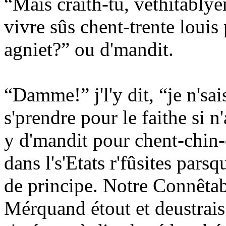
“Mais craith-tu, véthitably
vivre sûs chent-trente louis 
agniet?” ou d'mandit.
“Damme!” j'l'y dit, “je n's
s'prendre pour le faithe si
y d'mandit pour chent-chin-
dans l's'Etats r'fûsites parsq
de principe. Notre Connêtabl
Mérquand étout et deustrais 