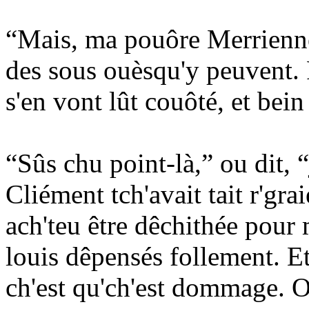
“Mais, ma pouôre Merrienne,”
des sous ouèsqu'y peuvent. 
s'en vont lût couôté, et bein
“Sûs chu point-là,” ou dit, “
Cliément tch'avait tait r'gra
ach'teu être dêchithée pour 
louis dêpensés follement. Et 
ch'est qu'ch'est dommage. Ou