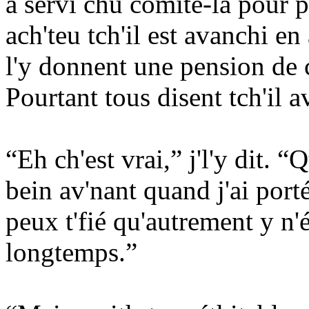
a sérvi chu comité-là pour p
ach'teu tch'il est avanchi en â
l'y donnent une pension de c
Pourtant tous disent tch'il av
“Eh ch'est vrai,” j'l'y dit. “
bein av'nant quand j'ai porté
peux t'fié qu'autrement y n'é
longtemps.”