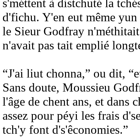
s'méttent à distchuté la tché
d'fichu. Y'en eut même yun 
le Sieur Godfray n'méthitai
n'avait pas tait emplié long
“J'ai liut chonna,” ou dit, “e
Sans doute, Moussieu Godfr
l'âge de chent ans, et dans c
assez pour péyi les frais d's
tch'y font d's'êconomies.”