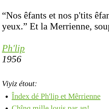
“Nos êfants et nos p'tits êfan
yeux.” Et la Merrienne, soup
Ph'lip
1956
Viyiz étout:
Îndex dé Ph'lip et Mêrrienne
Chînq mille louis par an!