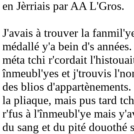
en Jèrriais par AA L'Gros.
J'avais à trouver la fanmil'y
médallé y'a bein d's années.
méta tchi r'cordait l'histoua
înmeubl'yes et j'trouvis l'no
des blios d'appartènements. 
la pliaque, mais pus tard tch
r'fus à l'înmeubl'ye mais y'a
du sang et du pité douothé s