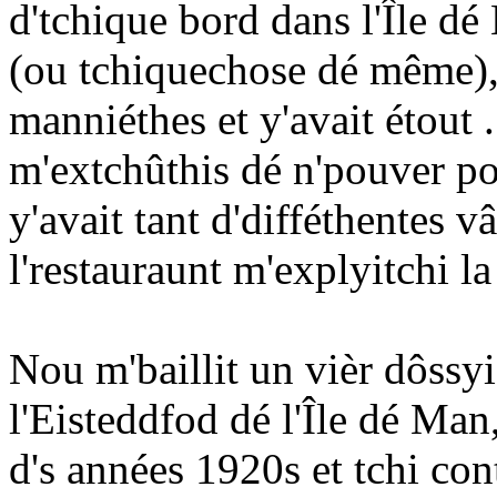
d'tchique bord dans l'Île d
(ou tchiquechose dé même), m
manniéthes et y'avait étout .
m'extchûthis dé n'pouver po
y'avait tant d'difféthentes 
l'restauraunt m'explyitchi l
Nou m'baillit un vièr dôssy
l'Eisteddfod dé l'Île dé Man, 
d's années 1920s et tchi con