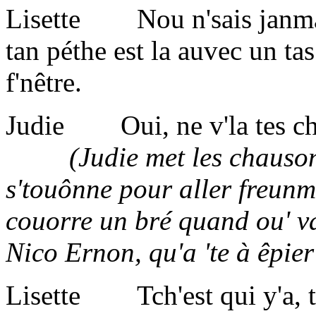
Lisette Nou n'sais janmais
tan péthe est la auvec un tas
f'nêtre.
Judie Oui, ne v'la tes ch
(Judie met les chausons, 
s'touônne pour aller freunme
couorre un bré quand ou' vai
Nico Ernon, qu'a 'te à êpie
Lisette Tch'est qui y'a, tc