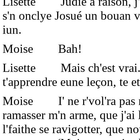
Lisette Judie a raison, j'a
s'n onclye Josué un bouan vi
iun.
Moise Bah!
Lisette Mais ch'est vrai. V
t'apprendre eune leçon, te e
Moise I' ne r'vol'ra pas no
ramasser m'n arme, que j'ai 
l'faithe se ravigotter, que no