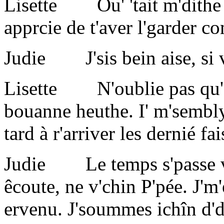
Lisette Ou' 'tait m'dithe l
apprcie de t'aver l'garder c
Judie J'sis bein aise, si v'l
Lisette N'oublie pas qu'o
bouanne heuthe. I' m'sembly
tard à r'arriver les dernié fai
Judie Le temps s'passe vit
êcoute, ne v'chin P'pée. J'm'e
ervenu. J'soummes ichîn d'da