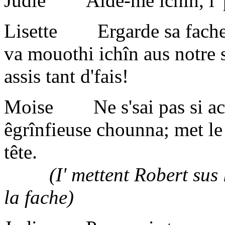
Judie Aide-mé ichîn, i' p
Lisette Ergarde sa fache, tu
va mouothi ichîn aus notre s
assis tant d'fais!
Moise Ne s'sai pas si ach
êgrînfieuse chounna; met le
tête.
(I' mettent Robert sus l'so
la fache)