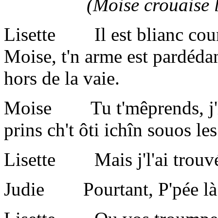
(Moise crouaise l'a
Lisette Il est blianc cou
Moise, t'n arme est pardédan
hors de la vaie.
Moise Tu t'mêprends, j'l'a
prins ch't ôti ichîn souos le
Lisette Mais j'l'ai trouvée
Judie Pourtant, P'pée là l