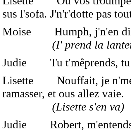
Lisette Ou vos troumpez to
sus l'sofa. J'n'r'dotte pas to
Moise Humph, j'n'en ditha
(I' prend la lanterne 
Judie Tu t'mêprends, tu 
Lisette Nouffait, je n'me 
ramasser, et ous allez vaie.
(Lisette s'en va)
Judie Robert, m'entends t