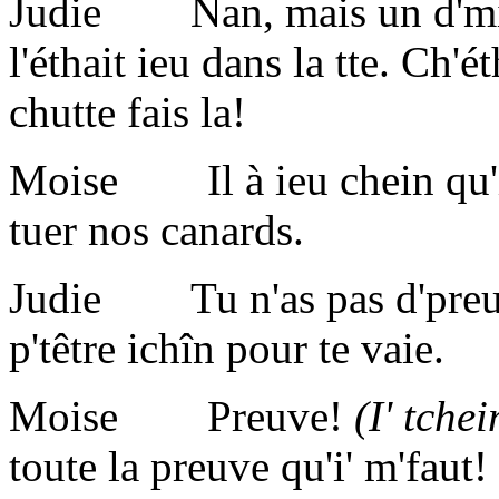
Judie Nan, mais un d'mié p
l'éthait ieu dans la tte. Ch'ét
chutte fais la!
Moise Il à ieu chein qu'il 
tuer nos canards.
Judie Tu n'as pas d'preuve q
p'têtre ichîn pour te vaie.
Moise Preuve!
(I' tche
toute la preuve qu'i' m'faut!