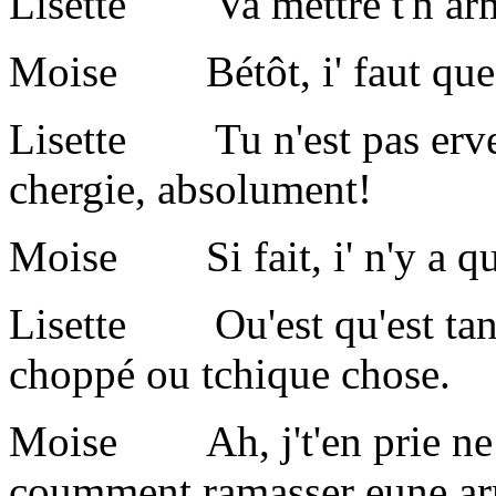
Lisette Va mettre t'n arm
Moise Bétôt, i' faut que j
Lisette Tu n'est pas erven
chergie, absolument!
Moise Si fait, i' n'y a qu
Lisette Ou'est qu'est tan 
choppé ou tchique chose.
Moise Ah, j't'en prie ne m'
coumment ramasser eune a