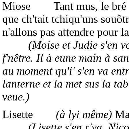
Miose Tant mus, le bré est
que ch'tait tchiqu'uns souôtr
n'allons pas attendre pour la
(Moise et Judie s'en vont
f'nêtre. Il à eune main à sa
au moment qu'i' s'en va entre
lanterne et la met sus la tab
veue.)
Lisette
(à lyi même)
Ma 
(Lisette s'en r'va, Nico e