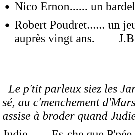
Nico Ernon...... un ba
Robert Poudret...... un 
auprès vingt ans. J.B.
Le p'tit parleux siez les Ja
sé, au c'menchement d'Mars. I
assise à broder quand Judie 
Judie Es-che que P'pée n'