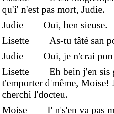
qu'i' n'est pas mort, Judie.
Judie Oui, ben sieuse.
Lisette As-tu tâté san p
Judie Oui, je n'crai pon q
Lisette Eh bein j'en sis g
t'emporter d'même, Moise! J'
cherchi l'docteu.
Moise I' n's'en va pas mouo