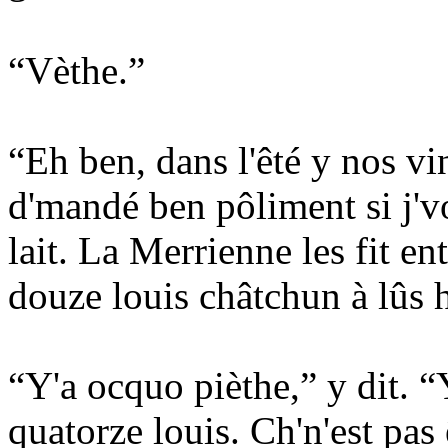
“Vèthe.”
“Eh ben, dans l'êté y nos v
d'mandé ben pôliment si j'v
lait. La Merrienne les fit ent
douze louis châtchun à lûs h
“Y'a ocquo pièthe,” y dit. “Y
quatorze louis. Ch'n'est pas 