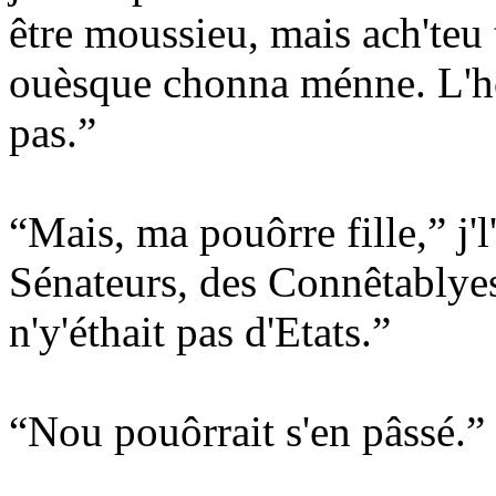
être moussieu, mais ach'teu 
ouèsque chonna ménne. L'ho
pas.”
“Mais, ma pouôrre fille,” j'l
Sénateurs, des Connêtablyes
n'y'éthait pas d'Etats.”
“Nou pouôrrait s'en pâssé.” 