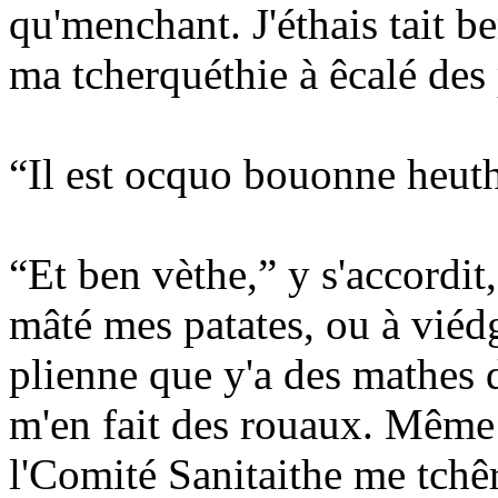
qu'menchant. J'éthais tait 
ma tcherquéthie à êcalé des 
“Il est ocquo bouonne heuthe
“Et ben vèthe,” y s'accordit,
mâté mes patates, ou à viédg
plienne que y'a des mathes d
m'en fait des rouaux. Même h
l'Comité Sanitaithe me tchêrr