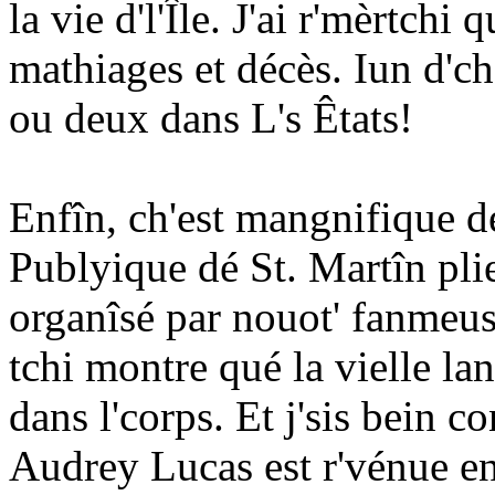
la vie d'l'Île. J'ai r'mèrtchi
mathiages et décès. Iun d'che
ou deux dans L's Êtats!
Enfîn, ch'est mangnifique dé 
Publyique dé St. Martîn plie
organîsé par nouot' fanmeu
tchi montre qué la vielle lan
dans l'corps. Et j'sis bein c
Audrey Lucas est r'vénue en 