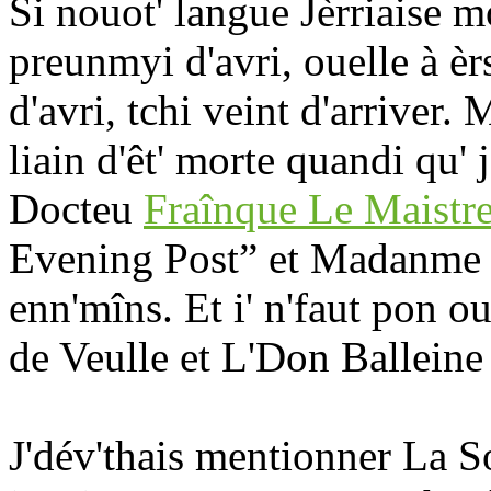
Si nouot' langue Jèrriaise m
preunmyi d'avri, ouelle à èr
d'avri, tchi veint d'arriver. 
liain d'êt' morte quandi qu
Docteu
Fraînque Le Maistr
Evening Post” et Madanm
enn'mîns. Et i' n'faut pon 
de Veulle et L'Don Balleine 
J'dév'thais mentionner La So