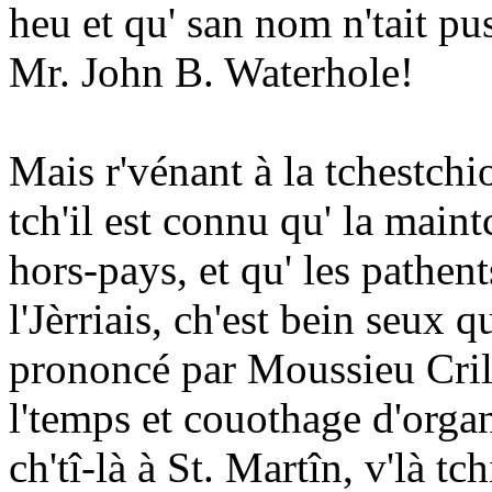
heu et qu' san nom n'tait pu
Mr. John B. Waterhole!
Mais r'vénant à la tchestchio
tch'il est connu qu' la maintc
hors-pays, et qu' les pathen
l'Jèrriais, ch'est bein seux 
prononcé par Moussieu Cril
l'temps et couothage d'orga
ch'tî-là à St. Martîn, v'là tc