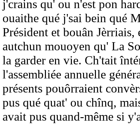
j'crains qu' ou n'est pon hard
ouaithe qué j'sai bein qué M
Président et bouân Jèrriais, 
autchun mouoyen qu' La Soc
la garder en vie. Ch'tait înté
l'assembliée annuelle géné
présents pouôrraient convèr
pus qué quat' ou chînq, mais 
avait pus quand-même si y'a