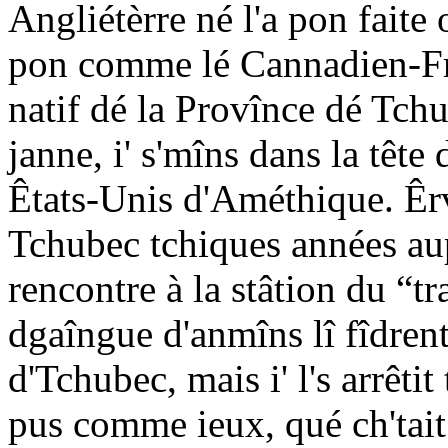
Angliétèrre né l'a pon faite 
pon comme lé Cannadien-Fra
natif dé la Provînce dé Tch
janne, i' s'mîns dans la tête
Êtats-Unis d'Améthique. Êrv
Tchubec tchiques années aupr
rencontre à la stâtion du “tr
dgaîngue d'anmîns lî fîdrent
d'Tchubec, mais i' l's arrêtit 
pus comme ieux, qué ch'tait e