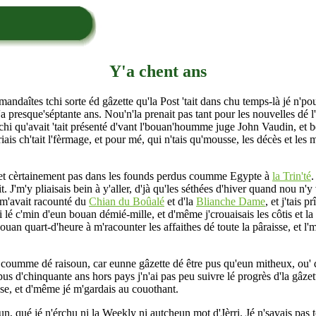
Y'a chent ans
mandaîtes tchi sorte éd gâzette qu'la Post 'tait dans chu temps-là jé n'po
 presque'séptante ans. Nou'n'la prenait pas tant pour les nouvelles dé l'
, tchi qu'avait 'tait présenté d'vant l'bouan'houmme juge John Vaudin, et 
ais ch'tait l'fèrmage, et pour mé, qui n'tais qu'mousse, les décès et les 
ns et cèrtainement pas dans les founds perdus coumme Egypte à
la Trin'té
.
t. J'm'y pliaisais bein à y'aller, d'jà qu'les séthées d'hiver quand nou n'y 
 m'avait racounté du
Chian du Boûalé
et d'la
Blianche Dame
, et j'tais 
ni lé c'min d'eun bouan démié-mille, et d'même j'crouaisais les côtis et la
an quart-d'heure à m'racounter les affaithes dé toute la pâraisse, et l'mo
 Et coumme dé raisoun, car eunne gâzette dé être pus qu'eun mitheux, ou' 
pus d'chinquante ans hors pays j'n'ai pas peu suivre lé progrès d'la gâzett
sse, et d'même jé m'gardais au couothant.
un, qué jé n'érchu ni la Weekly ni autcheun mot d'Jèrri. Jé n'savais pas tc