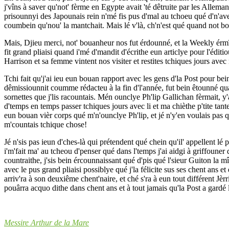
j'vîns à saver qu'not' fèrme en Egypte avait 'té dêtruite par les Allema
prisounnyi des Japounais rein n'mé fis pus d'mal au tchoeu qué d'n'av
coumbein qu'nou' la mantchait. Mais lé v'là, ch'n'est qué quand not bou
Mais, Djieu merci, not' bouanheur nos fut érdounné, et la Weekly érmî
fit grand pliaisi quand i'mé d'mandit d'écrithe eun articlye pour l'édit
Harrison et sa femme vintent nos visiter et restites tchiques jours avec n
Tchi fait qu'j'ai ieu eun bouan rapport avec les gens d'la Post pour bein
dêmissiounnit coumme rédacteu à la fin d'l'année, fut bein êtounné quand
sornettes que j'lis racountais. Mén ounclye Ph'lip Gallichan fèrmait, y'a
d'temps en temps passer tchiques jours avec li et ma chièthe p'tite tante V
eun bouan vièr corps qué m'n'ounclye Ph'lip, et jé n'y'en voulais pas qu
m'countais tchique chose!
Jé n'sis pas ieun d'ches-là qui prétendent qué chein qu'il' appellent lé 
i'm'fait ma' au tcheou d'penser qué dans l'temps j'ai aidgi à griffouner 
countraithe, j'sis bein ércounnaissant qué d'pis qué l'sieur Guiton la mî
avec le pus grand pliaisi possiblye qué j'la félicite sus ses chent ans 
arriv'ra à son deuxiême chent'naire, et ché s'ra à eun tout différent Jèrr
pouârra acquo dithe dans chent ans et à tout jamais qu'la Post a gardé 
Messire Arthur de la Mare