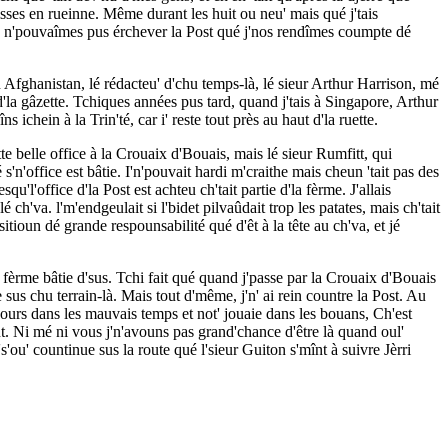
tisses en rueinne. Même durant les huit ou neu' mais qué j'tais
 jé n'pouvaîmes pus érchever la Post qué j'nos rendîmes coumpte dé
Afghanistan, lé rédacteu' d'chu temps-là, lé sieur Arthur Harrison, mé
d'la gâzette. Tchiques années pus tard, quand j'tais à Singapore, Arthur
ichein à la Trin'té, car i' reste tout près au haut d'la ruette.
tte belle office à la Crouaix d'Bouais, mais lé sieur Rumfitt, qui
'n'office est bâtie. I'n'pouvait hardi m'craithe mais cheun 'tait pas des
'l'office d'la Post est achteu ch'tait partie d'la fèrme. J'allais
é ch'va. l'm'endgeulait si l'bidet pilvaûdait trop les patates, mais ch'tait
tioun dé grande respounsabilité qué d'êt à la tête au ch'va, et jé
dé fèrme bâtie d'sus. Tchi fait qué quand j'passe par la Crouaix d'Bouais
e sus chu terrain-là. Mais tout d'même, j'n' ai rein countre la Post. Au
s'cours dans les mauvais temps et not' jouaie dans les bouans, Ch'est
ent. Ni mé ni vous j'n'avouns pas grand'chance d'être là quand oul'
's'ou' countinue sus la route qué l'sieur Guiton s'mînt à suivre Jèrri