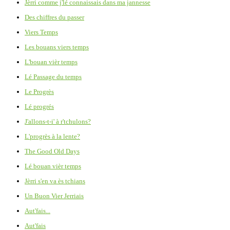
Jèrri comme j'lé connaissais dans ma jannesse
Des chiffres du passer
Viers Temps
Les bouans viers temps
L'bouan vièr temps
Lé Passage du temps
Le Progrès
Lé progrés
J'allons-t-i' à r'tchulons?
L'progrès à la lente?
The Good Old Days
Lé bouan vièr temps
Jèrri s'en va ès tchians
Un Buon Vier Jerriais
Aut'fais...
Aut'fais