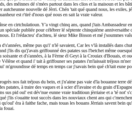
nds, des méinnes dé s'mées partout dans les clios et la maisoun et les bâ
er autcheunne nouvelle dé Jèrri. Chén 'tait qué quand nous, les exiles,
anheur est r'tiré d'nous qué nous en sait la vraie valeur.
nse en cirtchulatioun. Y'a vingt chinq ans, quand j'tais Ambassadeur en 
ioun spéciale publiée pour célébrer lé séptente chinquième anniversaithe 
ous. Et l'rédacteu' d'achteu, lé sieur Mike Bisson et mé j'soummes vaîsîns 
 d's'années, même pus qu'i' n'lé savaient, Car les v'là installés dans chu
 j'lis dis qu'j'avais griffounné des patates sus l'betchet même ouesqué s
 soixante et d's'années, à la Fèrme él Geyt à la Crouiax d'Bouais, et ouesqu
élène et quand i' tait à griffouner ses patates i'm'laissait tréjous m'ner l
i' m'groundisse dé temps en temps car j'savais bein qué ch'tait eune posi
progrès nos fait tréjous du bein, et j'n'aime pas vaie d'la bouanne terre 
des patates, à traire des vaques et à scier d'l'avaine et du grain d'Espagn
ns sus pid oul' est dév'nue eunne vraie traditioun jèrriaise et a 'té not' 
et qué j'lis s'ouaitte tout succès dans les nouviaux chent ans qui c'mench
i qu'oul' éra à faithe fache, mais touas les bouans Jèrriais savent bein qu
la fouai.