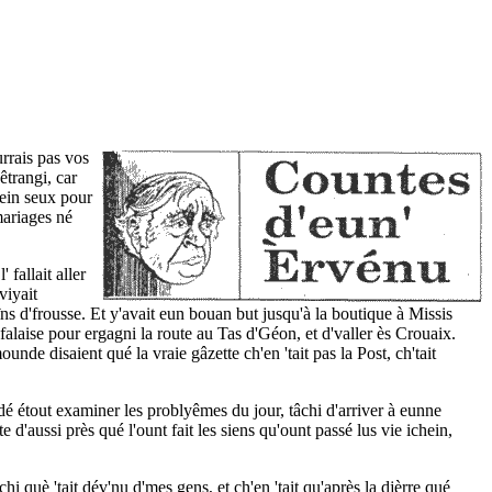
urrais pas vos
êtrangi, car
bein seux pour
mariages né
 l' fallait aller
viyait
prîns d'frousse. Et y'avait eun bouan but jusqu'à la boutique à Missis
 falaise pour ergagni la route au Tas d'Géon, et d'valler ès Crouaix.
unde disaient qué la vraie gâzette ch'en 'tait pas la Post, ch'tait
dé étout examiner les problyêmes du jour, tâchi d'arriver à eunne
e d'aussi près qué l'ount fait les siens qu'ount passé lus vie ichein,
hi què 'tait dév'nu d'mes gens, et ch'en 'tait qu'après la djèrre qué