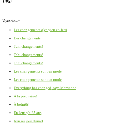
1990
Viyiz étout:
Les changements q'ya yieu en Jerri
Des changements
Tchi changements!
Tchi changements!
Tchi changements!
Les changements sont en mode
Les changements sont en mode
Everything has changed, says Merrienne
À la préchaine!
À beintôt!
En Jèrri y'a 25 ans
Jèrri au jour d'aniet