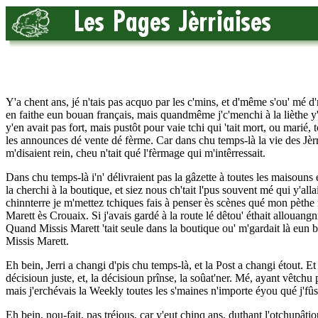
Y'a chent ans, jé n'tais pas acquo par les c'mins, et d'même s'ou' mé d'
en faithe eun bouan français, mais quandmême j'c'menchi à la lièthe y'a
y'en avait pas fort, mais pustôt pour vaie tchi qui 'tait mort, ou marié
les announces dé vente dé fèrme. Car dans chu temps-là la vie des Jèrri
m'disaient rein, cheu n'tait qué l'fèrmage qui m'intêrressait.
Dans chu temps-là i'n' délivraient pas la gâzette à toutes les maisou
la cherchi à la boutique, et siez nous ch'tait l'pus souvent mé qui y'allai
chinnterre je m'mettez tchiques fais à penser ès scènes qué mon pèthe
Marett ès Crouaix. Si j'avais gardé à la route lé dêtou' éthait allouang
Quand Missis Marett 'tait seule dans la boutique ou' m'gardait là eun bou
Missis Marett.
Eh bein, Jerri a changi d'pis chu temps-là, et la Post a changi étout.
décisioun juste, et, la décisioun prînse, la soûat'ner. Mé, ayant vêtchu 
mais j'erchévais la Weekly toutes les s'maines n'importe éyou qué j'fû
Eh bein, nou-fait, pas tréjous, car y'eut chinq ans, duthant l'otchupâtio