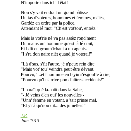
N'importe dans tch'il êtat!
Nou s'y vait endrait un grand bâtisse
Un tas d'voteurs, hoummes et femmes, mâtès,
Gardèz en ordre par la police,
Attendant lé mot: "Ch'est vot'tou', entrèz."
Mais la vot'rie né va pas assèz rond'ment
Du mains un' houmme qu'est là lé crait,
Et i dit en groumâchant à un agent:-
"I s'ra don naire nièt quand jé voterai!"
"Là d'sus, s'fit l'autre, jé n'peux rein dire,
"Mais vot' tou' veindra peut-être dévant,
Pourvu,"...et l'houmme en b'yiu s'èsgouffe à rire,
"Pourvu qu'i n'arrive pon d'aûtres accidents!"
"I paraît qué là-haût dans la Salle,
"- Jé veins d'en oui' les nouvelles -
"Unn' femme en votant, a 'tait prinse mal,
"Et y'i'à qu'nou dit... des jumelles!"
J.P.
Juin 1913