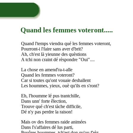
Quand les femmes voteront.....
Quand l'temps viendra qué les femmes voteront,
Pourront-i l'faire sans aver d'brit?
Ah, ch'est là yieunne des quèstions
A tchi non craint dé rèspondre "Oui"....
La chose en amend'ra-t-alle
Quand les femmes voteront?
Car si toutes qu'ont vouaie deshallent
Les hoummes, yieux, ouè qu'ils en s'ront?
Eh, l'houmme lé pus trantchille,
Dans unn' forte êlection,
Trouve qué ch'est tàche difficile,
Dé n'y pas perdre la raison!
Mais ov des femmes raide animées
Dans l's'affaires dé lus parti,
Pouôres hoummes, tch'est don qu'ou f'rèz,