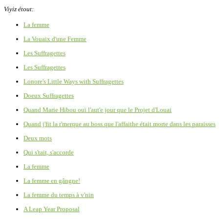
Viyiz étout:
La femme
La Vouaix d'une Femme
Les Suffragettes
Les Suffragettes
Lonore's Little Ways with Suffragettes
Doeux Suffragettes
Quand Marie Hibou ouï l'aut'e jour que le Projet d'Louai
Quand j'fit la r'merque au boss que l'affaithe était morte dans les paraisses
Deux mots
Qui s'tait, s'accorde
La femme
La femme en gângne!
La femme du temps à v'nin
A Leap Year Proposal