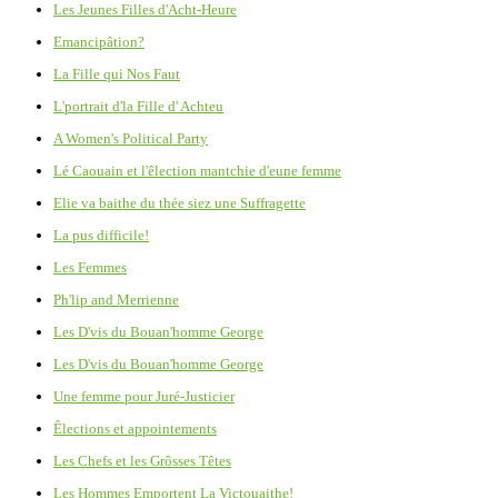
Les Jeunes Filles d'Acht-Heure
Emancipâtion?
La Fille qui Nos Faut
L'portrait d'la Fille d' Achteu
A Women's Political Party
Lé Caouain et l'êlection mantchie d'eune femme
Elie va baithe du thée siez une Suffragette
La pus difficile!
Les Femmes
Ph'lip and Merrienne
Les D'vis du Bouan'homme George
Les D'vis du Bouan'homme George
Une femme pour Juré-Justicier
Êlections et appointements
Les Chefs et les Grôsses Têtes
Les Hommes Emportent La Victouaithe!