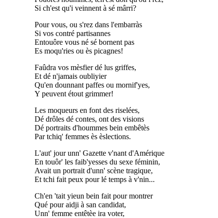
Si ch'est qu'i veinnent à sé mârri?
Pour vous, ou s'rez dans l'embarràs
Si vos contré partisannes
Entouôre vous né sé bornent pas
Es moqu'ries ou ès picagnes!
Faûdra vos mèsfier dé lus griffes,
Et dé n'jamais oubliyier
Qu'en dounnant paffes ou mornif'yes,
Y peuvent étout grimmer!
Les moqueurs en font des riselées,
Dé drôles dé contes, ont des visions
Dé portraits d'hoummes bein embêtès
Par tchiq' femmes ès èslections.
L'aut' jour unn' Gazette v'nant d'Amérique
En touôr' les faib'yesses du sexe féminin,
Avait un portrait d'unn' scène tragique,
Et tchi fait peux pour lé temps à v'nin...
Ch'en 'tait yieun bein fait pour montrer
Qué pour aidji à san candidat,
Unn' femme entêtèe ira voter,