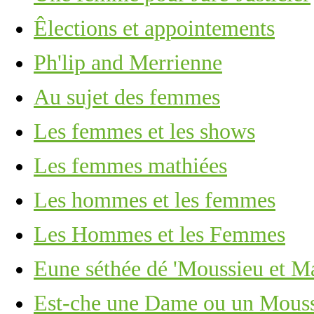
Êlections et appointements
Ph'lip and Merrienne
Au sujet des femmes
Les femmes et les shows
Les femmes mathiées
Les hommes et les femmes
Les Hommes et les Femmes
Eune séthée dé 'Moussieu et 
Est-che une Dame ou un Mous