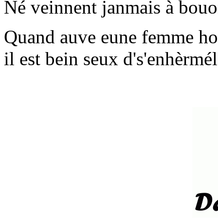
Né veinnent janmais à bouo
Quand auve eune femme ho
il est bein seux d's'enhèrmél