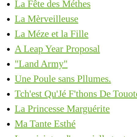
La Fête des Méthes
La Mèrveilleuse
La Méze et la Fille
A Leap Year Proposal
"Land Army"
Une Poule sans Pllumes.
Tch'est Qu'Jé F'thons De Touot
La Princesse Marguérite
Ma Tante Esthé