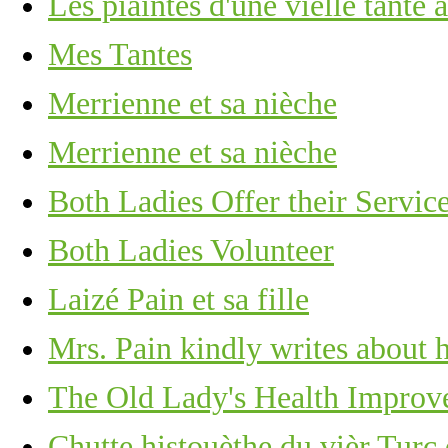
Les piaintes d'une vielle tante 
Mes Tantes
Merrienne et sa nièche
Merrienne et sa nièche
Both Ladies Offer their Servic
Both Ladies Volunteer
Laizé Pain et sa fille
Mrs. Pain kindly writes about h
The Old Lady's Health Improve
Chutte histouèthe du vièr Turc