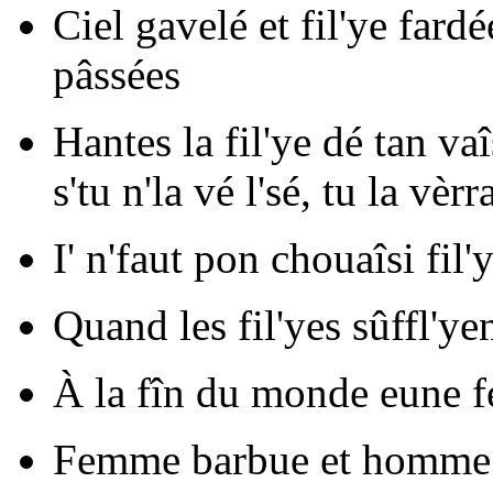
Ciel gavelé et fil'ye fard
pâssées
Hantes la fil'ye dé tan vaî
s'tu n'la vé l'sé, tu la vèrr
I' n'faut pon chouaîsi fil
Quand les fil'yes sûffl'ye
À la fîn du monde eune 
Femme barbue et homme sa