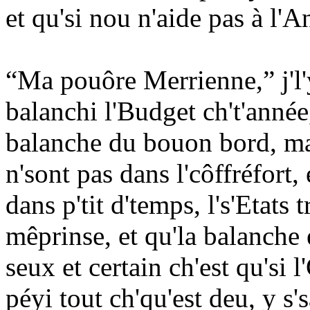
et qu'si nou n'aide pas à l'A
“Ma pouôre Merrienne,” j'l'y 
balanchi l'Budget ch't'anné
balanche du bouon bord, mais
n'sont pas dans l'côffréfort,
dans p'tit d'temps, l's'Etats 
mêprinse, et qu'la balanche e
seux et certain ch'est qu'si 
péyi tout ch'qu'est deu, y s'