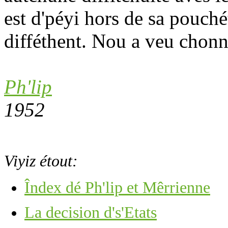
est d'péyi hors de sa pouchét
difféthent. Nou a veu chonn
Ph'lip
1952
Viyiz étout:
Îndex dé Ph'lip et Mêrrienne
La decision d's'Etats