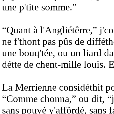
une p'tite somme.”
“Quant à l'Angliétêrre,” j'co
ne f'thont pas pûs de diffét
une bouq'tée, ou un liard d
détte de chent-mille louis. Et
La Merrienne considéthit pou
“Comme chonna,” ou dit, “j'
sans pouvé y'affôrdé, sans f