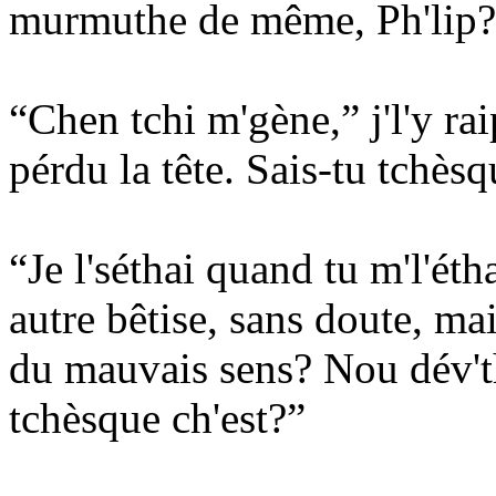
murmuthe de même, Ph'lip? 
“Chen tchi m'gène,” j'l'y rai
pérdu la tête. Sais-tu tchèsq
“Je l'séthai quand tu m'l'éth
autre bêtise, sans doute, mai
du mauvais sens? Nou dév'th
tchèsque ch'est?”