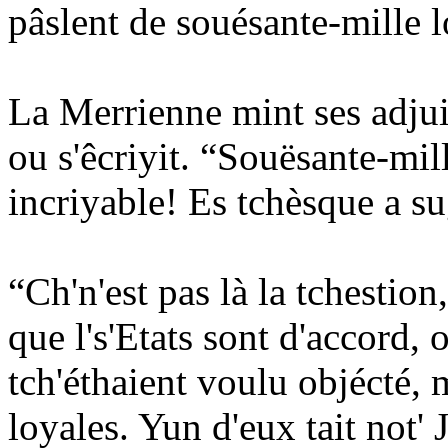
pâslent de souésante-mille lo
La Merrienne mint ses adjuil
ou s'êcriyit. “Souësante-mil
incriyable! Es tchèsque a 
“Ch'n'est pas là la tchestion,
que l's'Etats sont d'accord,
tch'éthaient voulu objécté, m
loyales. Yun d'eux tait not'