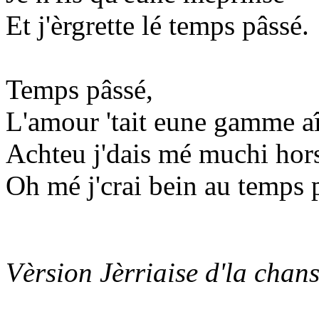
Et j'èrgrette lé temps pâssé.
Temps pâssé,
L'amour 'tait eune gamme aî
Achteu j'dais mé muchi hors 
Oh mé j'crai bein au temps 
Vèrsion Jèrriaise d'la chan