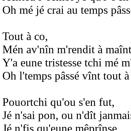
Oh mé jé crai au temps pâss
Tout à co,
Mén av'nîn m'rendit à maînt
Y'a eune tristesse tchi mé m
Oh l'temps pâssé vînt tout à
Pouortchi qu'ou s'en fut,
Jé n'sai pon, ou n'dît janmai
Jé n'fis qu'eune mêprînse