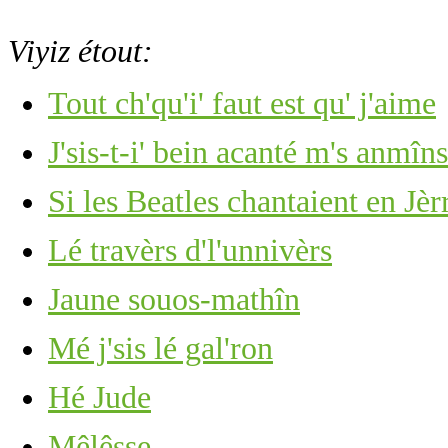
Viyiz étout:
Tout ch'qu'i' faut est qu' j'aime
J'sis-t-i' bein acanté m's anmîns
Si les Beatles chantaient en Jèrri
Lé travèrs d'l'unnivèrs
Jaune souos-mathîn
Mé j'sis lé gal'ron
Hé Jude
Mêlêsse