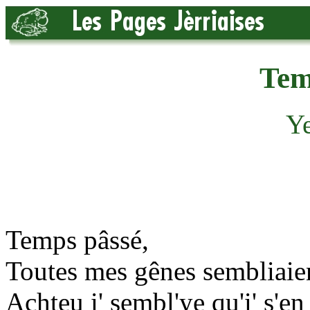
Tem
Ye
Temps pâssé,
Toutes mes gênes sembliaien
Achteu i' sembl'ye qu'i' s'en