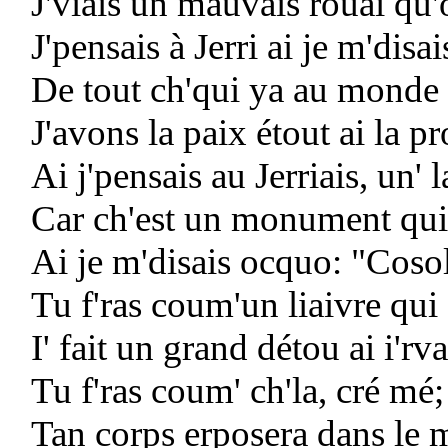
J'viais un mauvais rouai qu'o
J'pensais à Jerri ai je m'disa
De tout ch'qui ya au monde n
J'avons la paix étout ai la pr
Ai j'pensais au Jerriais, un' 
Car ch'est un monument qui 
Ai je m'disais ocquo: "Cosol
Tu f'ras coum'un liaivre qui
I' fait un grand détou ai i'rv
Tu f'ras coum' ch'la, cré mé; 
Tan corps erposera dans le 