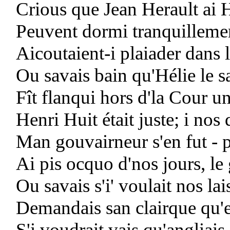
Crious que Jean Herault ai H
Peuvent dormi tranquillement 
Aicoutaient-i plaiader dans 
Ou savais bain qu'Hélie le s
Fît flanqui hors d'la Cour u
Henri Huit était juste; i nos
Man gouvairneur s'en fut - 
Ai pis ocquo d'nos jours, le
Ou savais s'i' voulait nos lai
Demandais san clairque qu'
S'i voudrait vais qu'angliais 