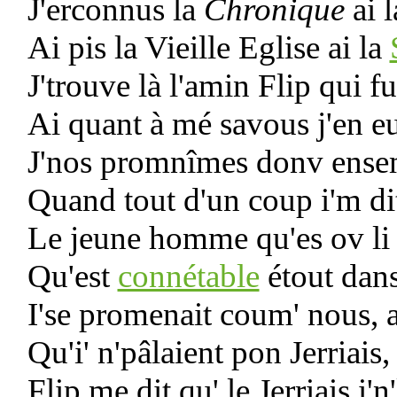
J'erconnus la
Chronique
ai 
Ai pis la Vieille Eglise ai la
J'trouve là l'amin Flip qui fu
Ai quant à mé savous j'en eu
J'nos promnîmes donv ensemb
Quand tout d'un coup i'm dit
Le jeune homme qu'es ov li 
Qu'est
connétable
étout dans
I'se promenait coum' nous, a
Qu'i' n'pâlaient pon Jerriais,
Flip me dit qu' le Jerriais i