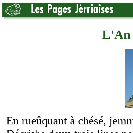
L'An 
En rueûquant à chésé, jemme