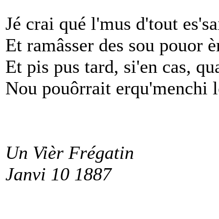
Jé crai qué l'mus d'tout es'sai
Et ramâsser des sou pouor èr
Et pis pus tard, si'en cas, qua
Nou pouôrrait erqu'menchi l
Un Vièr Frégatin
Janvi 10 1887