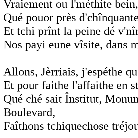
Vraiement ou l'méthite bein,
Qué pouor près d'chînquante
Et tchi prînt la peine dé v'nî
Nos payi eune vîsite, dans m
Allons, Jèrriais, j'espéthe q
Et pour faithe l'affaithe en s
Qué ché sait Înstitut, Monu
Boulevard,
Faîthons tchiquechose tréjo