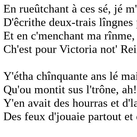
En rueûtchant à ces sé, jé m'
D'êcrithe deux-trais lîngnes
Et en c'menchant ma rînme, j'
Ch'est pour Victoria not' Rei
Y'étha chînquante ans lé mai
Qu'ou montit sus l'trône, ah!
Y'en avait des hourras et d'la
Des feux d'jouaie partout et