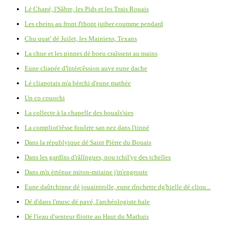
Lé Chapé, l'Sâbre, les Pids et les Trais Rouais
Les cheins au front f'thont juther coumme pendard
Chu quat' dé Juilet, les Mainiens, Texans
La chue et les pinnes dé boeu craîssent au mains
Eune cliapée d'întèrcêssion auve eune dache
Lé cliapotais m'a bèrchi d'eune mathée
Un co couochi
La collecte à la chapelle des bouaîs'sies
La compliot'rêsse fouôrre san nez dans l'tinné
Dans la républyique dé Saint Pièrre du Bouais
Dans les gardîns d'râlîngues, nou tchil'ye des tchelles
Dans m'n èrténue miton-mitaine j'm'engroute
Eune daûtchinne dé jouaintrolle, eune rînchette dg'hielle dé cliou...
Dé d'dans l'musc dé pavé, l'archéologiste hale
Dé l'ieau d'senteur fliotte au Haut du Mathais