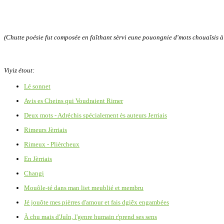
(Chutte poésie fut composée en faîthant sèrvi eune pouongnie d'mots chouaîsis à 
Viyiz étout:
Lé sonnet
Avis es Cheins qui Voudraient Rimer
Deux mots - Adréchis spécialement ès auteurs Jerriais
Rimeurs Jèrriais
Rimeux - Plièrcheux
En Jèrriais
Changi
Mouôle-té dans man liet meublié et membru
Jé jouôte mes pièrres d'amour et fais dgiêx engambées
À chu mais d'Juîn, l'genre humain r'prend ses sens