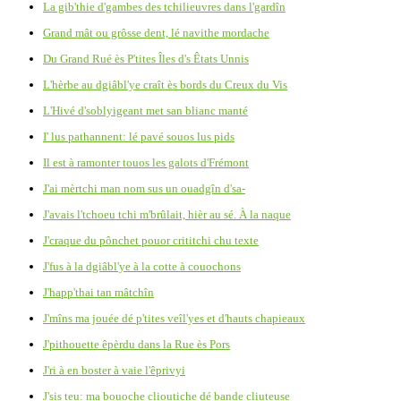
La gib'thie d'gambes des tchilieuvres dans l'gardîn
Grand mât ou grôsse dent, lé navithe mordache
Du Grand Rué ès P'tites Îles d's Êtats Unnis
L'hèrbe au dgiâbl'ye craît ès bords du Creux du Vis
L'Hivé d'soblyigeant met san blianc manté
I' lus pathannent: lé pavé souos lus pids
Il est à ramonter touos les galots d'Frémont
J'ai mèrtchi man nom sus un ouadgîn d'sa-
J'avais l'tchoeu tchi m'brûlait, hièr au sé. À la naque
J'craque du pônchet pouor crititchi chu texte
J'fus à la dgiâbl'ye à la cotte à couochons
J'happ'thai tan mâtchîn
J'mîns ma jouée dé p'tites veîl'yes et d'hauts chapieaux
J'pithouette êpèrdu dans la Rue ès Pors
J'ri à en boster à vaie l'êprivyi
J'sis teu: ma bouoche clioutiche dé bande cliuteuse