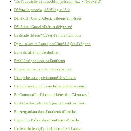
"Dé l'ouothelle dé souothis, j'préseunme..." - "Nou-fait!"
Dêfripe la patache, dêfrâlîngue lé fo
Dêlié-mé l'Grand Albèrt; pâle-mé en néthes
Dêliêthiz l'Grand Albèrt et dêlyiz-mé
La dèrnié ridgeu? Ch'est d'êt' fliantchi hors
Dgieu sauve lé Rouai, not' Duc! Lé j'va d'câgnon
Eune distillâtion d'entaillies
Embliûtré par l'solé ès Êmithaux
Emmuthaillie dans la maîson hantée
L'empithe est apprivisionné d'escliaves
L'emportément du j'vaûcheux r'prend ses sens
En Cornouaille, l'docteu à bêtes dit, "Meur ras!"
En d'ssus des belots striquemarchent les fîsés
En èrèrgardant dans l'mitheux d'driéthe
Èrgardons l'pâssé dans l'mitheux d'driéthe
L'èrlent du jeungl'ye dait dêroui Sri Lanka