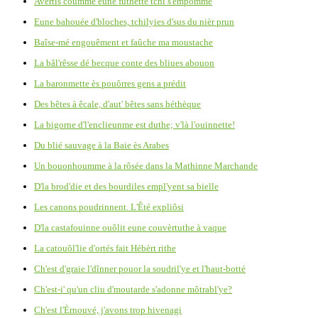
Avèrtis coumme eune futhette tchi s'empomme
Eune bahouée d'bloches, tchilyies d'sus du nièr prun
Baîse-mé engouêment et faûche ma moustache
La bâl'rêsse dé becque conte des bliues abouon
La baronmette ès pouôrres gens a prédit
Des bêtes à êcale, d'aut' bêtes sans héthèque
La bigorne d'l'enclieunme est duthe; v'là l'ouinnette!
Du blié sauvage à la Baie ès Arabes
Un bouonhoumme à la rôsée dans la Mathinne Marchande
D'la brod'die et des bourdiles empl'yent sa bielle
Les canons poudrinnent. L'Êté expliôsi
D'la castafouinne ouôlit eune couvèrtuthe à vaque
La catouôl'lie d'ortés fait Hébèrt rithe
Ch'est d'graie l'dînner pouor la soudril'ye et l'haut-botté
Ch'est-i' qu'un cliu d'moutarde s'adonne môtrabl'ye?
Ch'est l'Èrnouvé, j'avons trop hivenagi