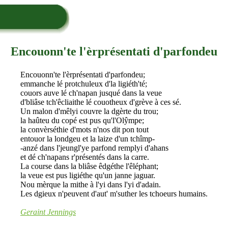
Encouonn'te l'èrprésentati d'parfondeu
Encouonn'te l'èrprésentati d'parfondeu;
emmanche lé protchuleux d'la ligiéth'té;
couors auve lé ch'napan jusqué dans la veue
d'bliâse tch'êcliaithe lé couotheux d'grève à ces sé.
Un malon d'mêlyi couvre la dgèrte du trou;
la haûteu du copé est pus qu'l'Olŷmpe;
la convèrséthie d'mots n'nos dit pon tout
entouor la londgeu et la laize d'un tchîmp-
-anzé dans l'jeungl'ye parfond remplyi d'ahans
et dé ch'napans r'présentés dans la carre.
La course dans la bliâse êdgéthe l'êléphant;
la veue est pus ligiéthe qu'un janne jaguar.
Nou mèrque la mithe à l'yi dans l'yi d'adain.
Les dgieux n'peuvent d'aut' m'suther les tchoeurs humains.
Geraint Jennings