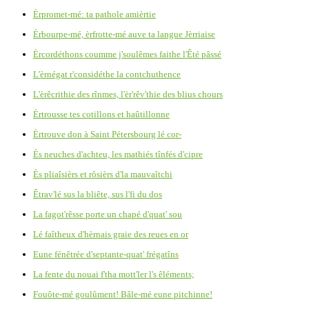
Èrpromet-mé: ta pathole amièrtie
Èrbourpe-mé, èrfrotte-mé auve ta langue Jèrriaise
Èrcordéthons coumme j'soulêmes faithe l'Êté pâssé
L'èrnégat r'considéthe la contchuthence
L'èrêcrithie des rînmes, l'èr'rêv'thie des blius chours
Èrtrousse tes cotillons et haûtillonne
Èrtrouve don à Saint Pétersbourg lé cor-
Ès neuches d'achteu, les mathiés tînfés d'cipre
Ès pliaîsièrs et rôsièrs d'la mauvaîtchi
Êtrav'lé sus la bliête, sus l'fi du dos
La fagot'rêsse porte un chapé d'quat' sou
Lé faîtheux d'hèrnais graie des reues en or
Eune fénêtrée d'septante-quat' frégatîns
La fente du nouai f'tha mott'ler l's êléments;
Fouôte-mé goulûment! Bâle-mé eune pitchinne!