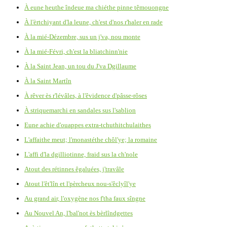
À eune heuthe îndeue ma chiéthe pinne têmouongne
À l'èrtchiyant d'la leune, ch'est d'nos r'haler en rade
À la mié-Dézembre, sus un j'va, nou monte
À la mié-Févri, ch'est la bliatchinn'nie
À la Saint Jean, un tou du J'va Dgillaume
À la Saint Martîn
À rêver ès r'lévâles, à l'êvidence d'pâsse-rôses
À striquemarchi en sandales sus l'sablion
Eune achie d'ouappes extra-tchuthitchulaithes
L'affaithe meut; l'monastéthe chôl'ye; la romaine
L'affi d'la dgilliotinne, fraid sus la ch'nole
Atout des rétinnes êgaluées, j'travâle
Atout l'êt'lîn et l'pèrcheux nou-s'êclyîl'ye
Au grand air, l'oxygène nos f'tha faux sîngne
Au Nouvel An, l'bal'not ès bèrlîndgettes