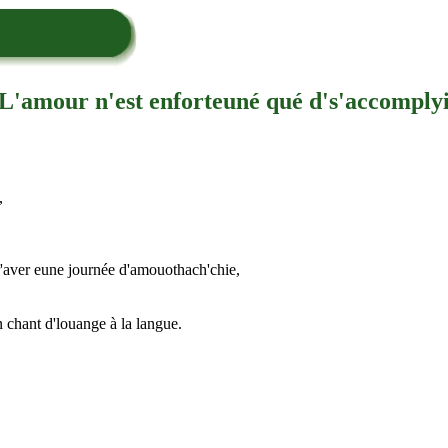
L'amour n'est enforteuné qué d's'accomply
,
d'r'aver eune journée d'amouothach'chie,
 chant d'louange à la langue.