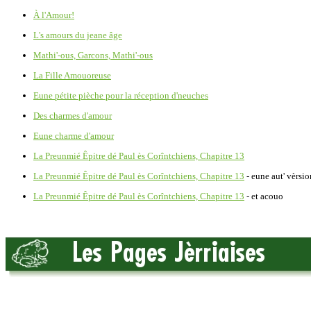
À l'Amour!
L's amours du jeane âge
Mathi'-ous, Garcons, Mathi'-ous
La Fille Amouoreuse
Eune pétite pièche pour la réception d'neuches
Des charmes d'amour
Eune charme d'amour
La Preunmié Êpitre dé Paul ès Corîntchiens, Chapitre 13
La Preunmié Êpitre dé Paul ès Corîntchiens, Chapitre 13
- eune aut' vèrsio
La Preunmié Êpitre dé Paul ès Corîntchiens, Chapitre 13
- et acouo