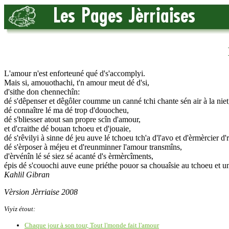
L'amour n'est enforteuné qué d's'accomplyi.
Mais si, amouothachi, t'n amour meut dé d'si,
d'sithe don chennechîn:
dé s'dêpenser et dêgôler coumme un canné tchi chante sén air à la niet
dé connaître lé ma dé trop d'douocheu,
dé s'bliesser atout san propre scîn d'amour,
et d'craithe dé bouan tchoeu et d'jouaie,
dé s'rêvilyi à sinne dé jeu auve lé tchoeu tch'a d'l'avo et d'èrmèrcier 
dé s'èrposer à méjeu et d'reunminner l'amour transmîns,
d'èrvénîn lé sé siez sé acanté d's èrmèrcîments,
épis dé s'couochi auve eune priéthe pouor sa chouaîsie au tchoeu et un
Kahlil Gibran
Vèrsion Jèrriaise 2008
Viyiz étout:
Chaque jour à son tour, Tout l'monde fait l'amour