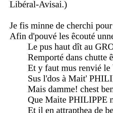
Libéral-Avisai.)
Je fis minne de cherchi pour
Afin d'pouvé les êcouté unn
Le pus haut dît au GROS 
Remporté dans chutte êl
Et y faut mus renvié le 
Sus l'dos à Mait' PHI
Mais damme! chest ben 
Que Maite PHILIPPE n'y 
Et il en attrapthea de bel