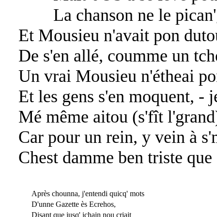
La chanson ne le pican'g
Et Mousieu n'avait pon duto
De s'en allé, coumme un tch
Un vrai Mousieu n'étheai pon 
Et les gens s'en moquent, - j
Mé même aitou (s'fît l'grand) 
Car pour un rein, y vein à s'
Chest damme ben triste que d
Après chounna, j'entendi quicq' mots
D'unne Gazette ès Ecrehos,
Disant que jusq' ichain nou criait