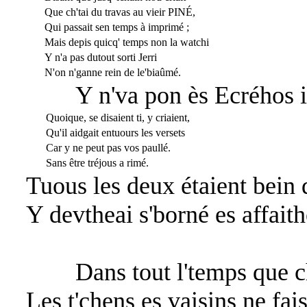
Que ch'tai du travas au vieir PINÉ,
Qui passait sen temps à imprimé ;
Mais depis quicq' temps non la watchi
Y n'a pas dutout sorti Jerri
N'on n'ganne rein de le'biaûmé.
Y n'va pon ès Ecréhos 
Quoique, se disaient ti, y criaient,
Qu'il aidgait entuours les versets
Car y ne peut pas vos paullé.
Sans être tréjous a rimé.
Tuous les deux étaient bein 
Y devtheai s'borné es affait
Dans tout l'temps que cho
Les t'chens es vaisins ne fai