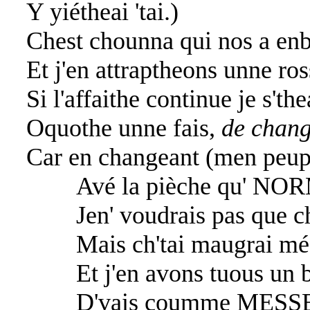
Y yiétheai 'tai.)
Chest chounna qui nos a enb
Et j'en attraptheons unne ros
Si l'affaithe continue je s'the
Oquothe unne fais,
de chang
Car en changeant (men peupai
Avé la pièche qu' NORM
Jen' voudrais pas que chela
Mais ch'tai maugrai mé qu
Et j'en avons tuous un be
D'vais coumme MESSERVI