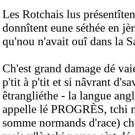
Les Rotchais lus présentîte
donnîtent eune séthée en jè
qu'nou n'avait ouî dans la S
Ch'est grand damage dé vaie 
p'tit à p'tit et si nâvrant d'
êtrangliéthe - la langue angl
appelle lé PROGRÈS, tchi no
somme normands d'race) chu v