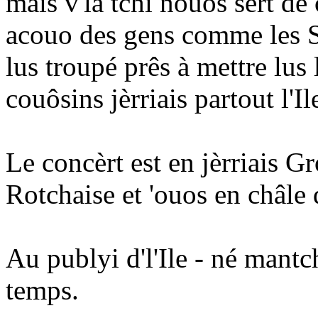
mais v'là tchi nouos sèrt dé
acouo des gens comme les S
lus troupé prês à mettre lus l
couôsins jèrriais partout l'Il
Le concèrt est en jèrriais G
Rotchaise et 'ouos en châle q
Au publyi d'l'Ile - né mantc
temps.