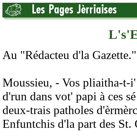
L's'
Au "Rédacteu d'la Gazette."
Moussieu, - Vos pliaitha-t-
d'run dans vot' papi à ces sé
deux-trais patholes d'èrmèr
Enfuntchis d'la part des St.