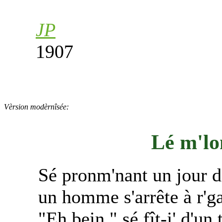
JP
1907
Vèrsion modèrnîsée:
Lé m'lon
Sé pronm'nant un jour d
un homme s'arrête à r'g
"Eh bein," sé fît-i' d'u