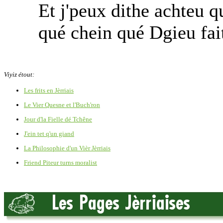
Et j'peux dithe achteu q
qué chein qué Dgieu fait,
Viyiz étout:
Les frits en Jèrriais
Le Vier Quesne et l'Buch'ron
Jour d'la Fielle dé Tchêne
J'ein tet q'un giand
La Philosophie d'un Vièr Jèrriais
Friend Piteur turns moralist