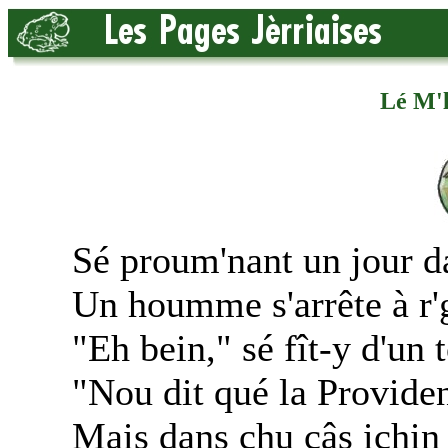
Lé M'l
Sé proum'nant un jour d
Un houmme s'arrête à r'
"Eh bein," sé fît-y d'un
"Nou dit qué la Providenc
Mais dans chu câs ichin