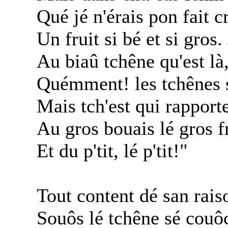
Qué jé n'érais pon fait cr
Un fruit si bé et si gros.
Au biaû tchêne qu'est là,
Quémment! les tchênes so
Mais tch'est qui rapporten
Au gros bouais lé gros f
Et du p'tit, lé p'tit!"
Tout content dé san rai
Souôs lé tchêne sé couô