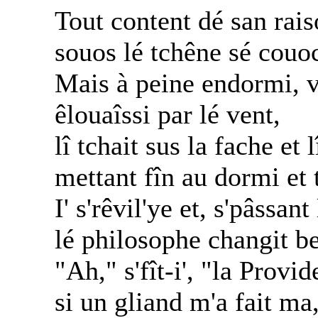
Tout content dé san ra
souos lé tchêne sé couo
Mais à peine endormi, v'
êlouaîssi par lé vent,
lî tchait sus la fache et 
mettant fîn au dormi et 
I' s'rêvil'ye et, s'pâssan
lé philosophe changit be
"Ah," s'fît-i', "la Prov
si un gliand m'a fait ma,