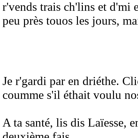
r'vends trais ch'lins et d'mi 
peu près touos les jours, mai
Je r'gardi par en driéthe. Cl
coumme s'il éthait voulu nos
A ta santé, lis dis Laïesse, 
deuxième fais...