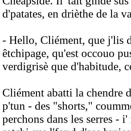
Cheapside. Il 'tait gindè su
d'patates, en drièthe de la 
- Hello, Cliément, que j'lis 
êtchipage, qu'est occouo pu
verdigrisè que d'habitude,
Cliément abatti la chendre d
p'tun - des "shorts," coumme
perchons dans les serres - i