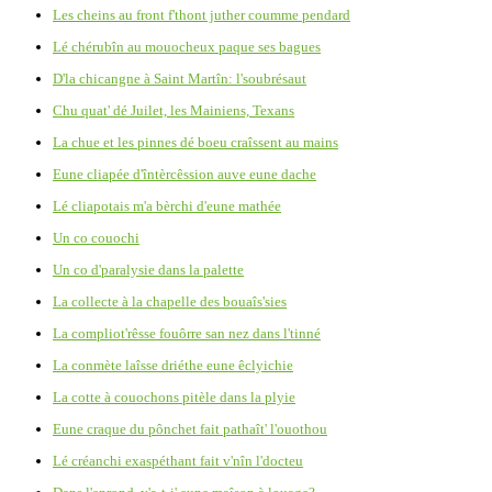
Les cheins au front f'thont juther coumme pendard
Lé chérubîn au mouocheux paque ses bagues
D'la chicangne à Saint Martîn: l'soubrésaut
Chu quat' dé Juilet, les Mainiens, Texans
La chue et les pinnes dé boeu craîssent au mains
Eune cliapée d'întèrcêssion auve eune dache
Lé cliapotais m'a bèrchi d'eune mathée
Un co couochi
Un co d'paralysie dans la palette
La collecte à la chapelle des bouaîs'sies
La compliot'rêsse fouôrre san nez dans l'tinné
La conmète laîsse driéthe eune êclyichie
La cotte à couochons pitèle dans la plyie
Eune craque du pônchet fait pathaît' l'ouothou
Lé créanchi exaspéthant fait v'nîn l'docteu