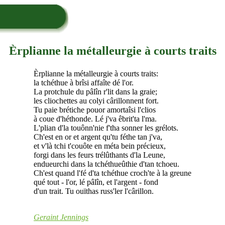
Èrplianne la métalleurgie à courts traits
Èrplianne la métalleurgie à courts traits:
la tchéthue à brîsi affaîte dé l'or.
La protchule du pâlîn r'lit dans la graie;
les cliochettes au colyi cârillonnent fort.
Tu paie brétiche pouor amortaîsi l'clios
à coue d'héthonde. Lé j'va êbrit'ta l'ma.
L'plian d'la touônn'nie f'tha sonner les grélots.
Ch'est en or et argent qu'tu féthe tan j'va,
et v'là tchi t'couôte en méta bein précieux,
forgi dans les feurs trélûthants d'la Leune,
endueurchi dans la tchéthueûthie d'tan tchoeu.
Ch'est quand l'fé d'ta tchéthue croch'te à la greune
qué tout - l'or, lé pâlîn, et l'argent - fond
d'un trait. Tu ouïthas russ'ler l'cârillon.
Geraint Jennings