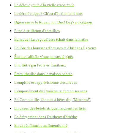
La dêlouoyauté d'la vielle crabe ravit
La dèrnié ridgeu? Ch'est d'êt' fliantchi hors
Dgieu sauve lé Rouai, not' Duc! Lé j'va d'câgnon
Eune distillâtion d'entaillies
Êcliaque! La bagoul'rêsse tchait dans la mathe
Êcliôre des boursées d'beusses et d'brînges à g'veux
Êcoute l'alibêle v'nue par sus lé g'nêt
Embliûtré par l'solé ès Êmithaux
Emmuthaillie dans la maîson hantée
L'empithe est apprivisionné d'escliaves
L'emportément du j'vaûcheux r'prend ses sens
En Cornouaille, l'docteu à bêtes dit, "Meur ras!"
En d'ssus des belots striquemarchent les fîsés
En èrèrgardant dans l'mitheux d'driéthe
En expéthînment malîntentionné