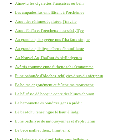
Aime-tu les cigarettes Françaises ou bein
Les ampades lus embliâsent à Porchémue
Atout des rétinnes êgaluées, j'travâle
Atout l'êt'lîn et l'pèrcheux nou-s'êclyîl'ye
Au grand air, l'oxygène nos f'tha faux sîngne
Au grand air, lé ligouaîseux êbouoillante
Au Nouvel An, l'bal'not ès bèrlîndgettes
Avèrtis coumme eune futhette tchi s'empomme
Eune bahouée d'bloches, tchilyies d'sus du nièr prun
Baîse-mé engouêment et faûche ma moustache
La bâl'rêsse dé becque conte des bliues abouon
La baronmette ès pouôrres gens a prédit
Lé bas-tchu renseingne lé haut êlîndgi
Eune bathilyie dé mitouoyennes et d'êpliutchîn
Lé bêcé malheutheux finnit en Z
Des bêtes à êcale, d'aut' bêtes sans héthèque