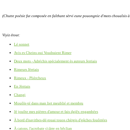
(Chutte poésie fut composée en faîthant sèrvi eune pouongnie d'mots chouaîsis à 
Viyiz étout:
Lé sonnet
Avis es Cheins qui Voudraient Rimer
Deux mots - Adréchis spécialement ès auteurs Jerriais
Rimeurs Jèrriais
Rimeux - Plièrcheux
En Jèrriais
Changi
Mouôle-té dans man liet meublié et membru
Jé jouôte mes pièrres d'amour et fais dgiêx engambées
À bord d'navithes-dé-rouai touos chèrgis d'gâches fouôrrées
À catons, l'acrobate s'cârre en bêclian