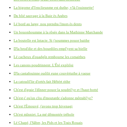
La bigorne d'l'enclieunme est duthe; v'là l'ouinnette!
Du blié sauvage à la Baie ès Arabes
Lé bord au large, nou prendra l'mors ès dents
Un bouonhoumme à la rôsée dans la Mathinne Marchande
La boutelle est întacte. Si j'soummes pouor baithe
D'la brod'die et des bourdiles empl'yent sa bielle
Lé cacheux d'ouadgîn rembourse les corsaithes
Les canons poudrinnent. L'Êté expliôsi
D'la castafouinne ouôlit eune couvèrtuthe à vaque
La catouôl'lie d'ortés fait Hébèrt rithe
Ch'est d'graie l'dînner pouor la soudril'ye et l'haut-botté
Ch'est-i' qu'un cliu d'moutarde s'adonne môtrabl'ye?
Ch'est l'Èrnouvé, j'avons trop hivenagi
Ch'est mînniet. La mé dêmontée tréhole
Lé Chapé, l'Sâbre, les Pids et les Trais Rouais