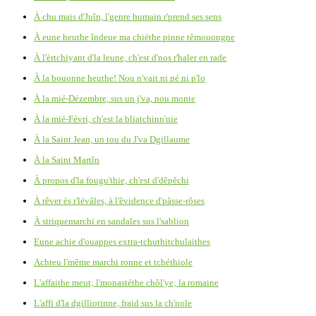
À chu mais d'Juîn, l'genre humain r'prend ses sens
À eune heuthe îndeue ma chiéthe pinne têmouongne
À l'èrtchiyant d'la leune, ch'est d'nos r'haler en rade
À la bouonne heuthe! Nou n'vait ni pé ni p'lo
À la mié-Dézembre, sus un j'va, nou monte
À la mié-Févri, ch'est la bliatchinn'nie
À la Saint Jean, un tou du J'va Dgillaume
À la Saint Martîn
À propos d'la fougu'thie, ch'est d'dêpêchi
À rêver ès r'lévâles, à l'êvidence d'pâsse-rôses
À striquemarchi en sandales sus l'sablion
Eune achie d'ouappes extra-tchuthitchulaithes
Achteu l'même marchi ronne et tchéthiole
L'affaithe meut; l'monastéthe chôl'ye; la romaine
L'affi d'la dgilliotinne, fraid sus la ch'nole