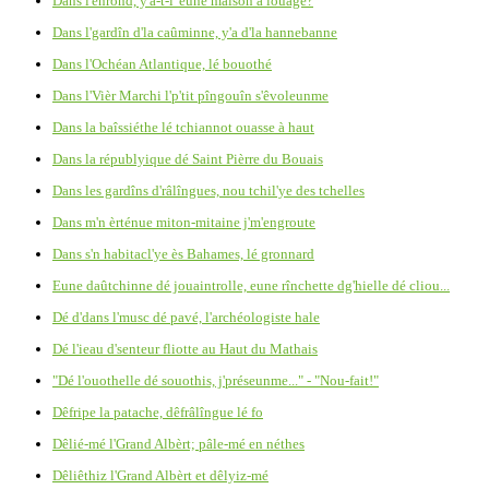
Dans l'enrond, y'a-t-i' eune maîson à louage?
Dans l'gardîn d'la caûminne, y'a d'la hannebanne
Dans l'Ochéan Atlantique, lé bouothé
Dans l'Vièr Marchi l'p'tit pîngouîn s'êvoleunme
Dans la baîssiéthe lé tchiannot ouasse à haut
Dans la républyique dé Saint Pièrre du Bouais
Dans les gardîns d'râlîngues, nou tchil'ye des tchelles
Dans m'n èrténue miton-mitaine j'm'engroute
Dans s'n habitacl'ye ès Bahames, lé gronnard
Eune daûtchinne dé jouaintrolle, eune rînchette dg'hielle dé cliou...
Dé d'dans l'musc dé pavé, l'archéologiste hale
Dé l'ieau d'senteur fliotte au Haut du Mathais
"Dé l'ouothelle dé souothis, j'préseunme..." - "Nou-fait!"
Dêfripe la patache, dêfrâlîngue lé fo
Dêlié-mé l'Grand Albèrt; pâle-mé en néthes
Dêliêthiz l'Grand Albèrt et dêlyiz-mé