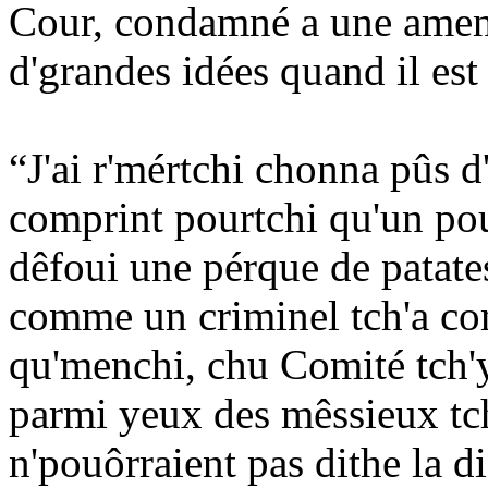
Cour, condamné a une amen
d'grandes idées quand il es
“J'ai r'mértchi chonna pûs d'u
comprint pourtchi qu'un pou
dêfoui une pérque de patates
comme un criminel tch'a co
qu'menchi, chu Comité tch'y 
parmi yeux des mêssieux tch
n'pouôrraient pas dithe la d