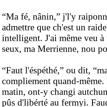
“Ma fé, nânin,” j'l'y raipon
admettre que ch'est un raid
intelligent. J'ai même veu à
seux, ma Merrienne, nou pou
“Faut l'éspéthé,” ou dit, “ma
compliement quand-même. Enf
matin, ont-y changi autchu
pûs d'libérté au fermyi. Faud