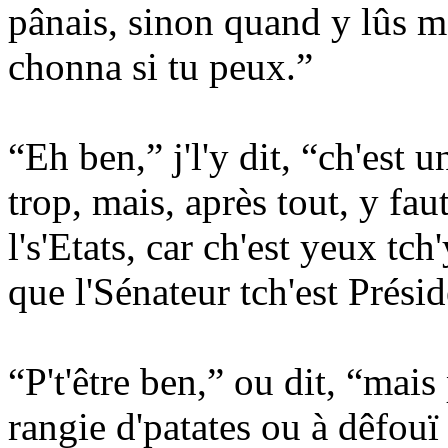
pânais, sinon quand y lûs m
chonna si tu peux.”
“Eh ben,” j'l'y dit, “ch'est
trop, mais, après tout, y f
l's'Etats, car ch'est yeux tch
que l'Sénateur tch'est Prési
“P't'être ben,” ou dit, “mais
rangie d'patates ou à dêfouï