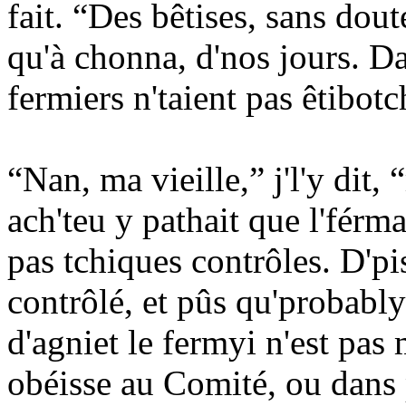
fait. “Des bêtises, sans dout
qu'à chonna, d'nos jours. Da
fermiers n'taient pas êtibot
“Nan, ma vieille,” j'l'y dit,
ach'teu y pathait que l'férmag
pas tchiques contrôles. D'pis
contrôlé, et pûs qu'probabl
d'agniet le fermyi n'est pas m
obéisse au Comité, ou dans p'