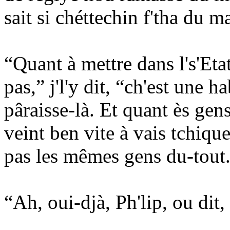
sait si chéttechin f'tha du 
“Quant à mettre dans l's'Eta
pas,” j'l'y dit, “ch'est une 
pâraisse-là. Et quant ès gen
veint ben vite à vais tchiquef
pas les mêmes gens du-tout.
“Ah, oui-djà, Ph'lip, ou dit, 