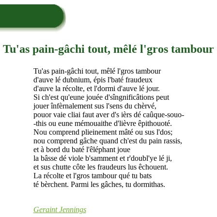
Tu'as pain-gâchi tout, mêlé l'gros tambour
Tu'as pain-gâchi tout, mêlé l'gros tambour
d'auve lé dubnium, épis l'baté fraudeux
d'auve la récolte, et l'dormi d'auve lé jour.
Si ch'est qu'eune jouée d'sîngnificâtions peut
jouer înfèrnalement sus l'sens du chèrvé,
pouor vaie cliai faut aver d's ièrs dé caûque-souo-
-this ou eune mémouaithe d'lièvre êpithouoté.
Nou comprend plieinement mâté ou sus l'dos;
nou comprend gâche quand ch'est du pain rassis,
et à bord du baté l'êléphant joue
la bâsse dé viole b'samment et r'doubl'ye lé ji,
et sus chutte côte les fraudeurs lus êchouent.
La récolte et l'gros tambour qué tu bats
té bèrchent. Parmi les gâches, tu dormithas.
Geraint Jennings