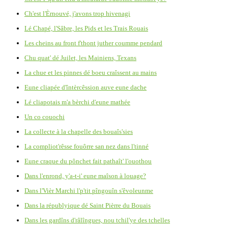
Ch'est l'Èrnouvé, j'avons trop hivenagi
Lé Chapé, l'Sâbre, les Pids et les Trais Rouais
Les cheins au front f'thont juther coumme pendard
Chu quat' dé Juilet, les Mainiens, Texans
La chue et les pinnes dé boeu craîssent au mains
Eune cliapée d'întèrcêssion auve eune dache
Lé cliapotais m'a bèrchi d'eune mathée
Un co couochi
La collecte à la chapelle des bouaîs'sies
La compliot'rêsse fouôrre san nez dans l'tinné
Eune craque du pônchet fait pathaît' l'ouothou
Dans l'enrond, y'a-t-i' eune maîson à louage?
Dans l'Vièr Marchi l'p'tit pîngouîn s'êvoleunme
Dans la républyique dé Saint Pièrre du Bouais
Dans les gardîns d'râlîngues, nou tchil'ye des tchelles