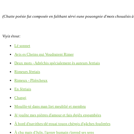
(Chutte poésie fut composée en faîthant sèrvi eune pouongnie d'mots chouaîsis à 
Viyiz étout:
Lé sonnet
Avis es Cheins qui Voudraient Rimer
Deux mots - Adréchis spécialement ès auteurs Jerriais
Rimeurs Jèrriais
Rimeux - Plièrcheux
En Jèrriais
Changi
Mouôle-té dans man liet meublié et membru
Jé jouôte mes pièrres d'amour et fais dgiêx engambées
À bord d'navithes-dé-rouai touos chèrgis d'gâches fouôrrées
À chu mais d'Juîn, l'genre humain r'prend ses sens