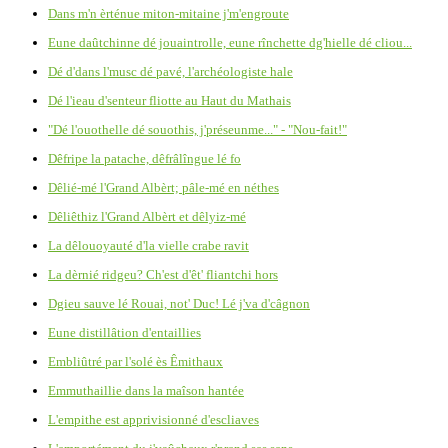
Dans m'n èrténue miton-mitaine j'm'engroute
Eune daûtchinne dé jouaintrolle, eune rînchette dg'hielle dé cliou...
Dé d'dans l'musc dé pavé, l'archéologiste hale
Dé l'ieau d'senteur fliotte au Haut du Mathais
"Dé l'ouothelle dé souothis, j'préseunme..." - "Nou-fait!"
Dêfripe la patache, dêfrâlîngue lé fo
Dêlié-mé l'Grand Albèrt; pâle-mé en néthes
Dêliêthiz l'Grand Albèrt et dêlyiz-mé
La dêlouoyauté d'la vielle crabe ravit
La dèrnié ridgeu? Ch'est d'êt' fliantchi hors
Dgieu sauve lé Rouai, not' Duc! Lé j'va d'câgnon
Eune distillâtion d'entaillies
Embliûtré par l'solé ès Êmithaux
Emmuthaillie dans la maîson hantée
L'empithe est apprivisionné d'escliaves