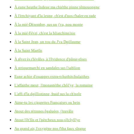
À eune heuthe îndeue ma chiéthe pinne têmouongne
À l'èrtchiyant d'la leune, ch'est d'nos r'haler en rade
À la mié-Dézembre, sus un j'va, nou monte
À la mié-Févri, ch'est la bliatchinn'nie
À la Saint Jean, un tou du J'va Dgillaume
À la Saint Martîn
À rêver ès r'lévâles, à l'êvidence d'pâsse-rôses
À striquemarchi en sandales sus l'sablion
Eune achie d'ouappes extra-tchuthitchulaithes
L'affaithe meut; l'monastéthe chôl'ye; la romaine
L'affi d'la dgilliotinne, fraid sus la ch'nole
Aime-tu les cigarettes Françaises ou bein
Atout des rétinnes êgaluées, j'travâle
Atout l'êt'lîn et l'pèrcheux nou-s'êclyîl'ye
Au grand air, l'oxygène nos f'tha faux sîngne