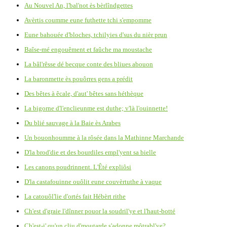
Au Nouvel An, l'bal'not ès bèrlîndgettes
Avèrtis coumme eune futhette tchi s'empomme
Eune bahouée d'bloches, tchilyies d'sus du nièr prun
Baîse-mé engouêment et faûche ma moustache
La bâl'rêsse dé becque conte des bliues abouon
La baronmette ès pouôrres gens a prédit
Des bêtes à êcale, d'aut' bêtes sans héthèque
La bigorne d'l'enclieunme est duthe; v'là l'ouinnette!
Du blié sauvage à la Baie ès Arabes
Un bouonhoumme à la rôsée dans la Mathinne Marchande
D'la brod'die et des bourdiles empl'yent sa bielle
Les canons poudrinnent. L'Êté expliôsi
D'la castafouinne ouôlit eune couvèrtuthe à vaque
La catouôl'lie d'ortés fait Hébèrt rithe
Ch'est d'graie l'dînner pouor la soudril'ye et l'haut-botté
Ch'est-i' qu'un cliu d'moutarde s'adonne môtrabl'ye?