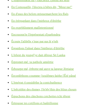
L'emportément du j'vaûcheux r'prend ses sens
En Cornouaille, l'docteu à bêtes dit, "Meur ras!"
En d'ssus des belots striquemarchent les fîsés
En èrèrgardant dans l'mitheux d'driéthe
En expéthînment malîntentionné
Encouonn'te l'èrprésentati d'parfondeu
Êcoute l'alibêle v'nue par sus lé g'nêt
Èrgardons l'pâssé dans l'mitheux d'driéthe
L'èrlent du jeungl'ye dait dêroui Sri Lanka
Èrpromet-mé: ta pathole amièrtie
Èrbourpe-mé, èrfrotte-mé auve ta langue Jèrriaise
Èrcordéthons coumme j'soulêmes faithe l'Êté pâssé
L'èrnégat r'considéthe la contchuthence
L'èrêcrithie des rînmes, l'èr'rêv'thie des blius chours
Èrpuchons des cânchons cotchettes tchi têtent
Èrtrousse tes cotillons et haûtillonne