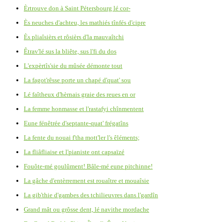
Èrtrouve don à Saint Pétersbourg lé cor-
Ès neuches d'achteu, les mathiés tînfés d'cipre
Ès pliaîsièrs et rôsièrs d'la mauvaîtchi
Êtrav'lé sus la bliête, sus l'fi du dos
L'expèrtîs'sie du mûsée démonte tout
La fagot'rêsse porte un chapé d'quat' sou
Lé faîtheux d'hèrnais graie des reues en or
La femme honmasse et l'rastafyi chînmentent
Eune fénêtrée d'septante-quat' frégatîns
La fente du nouai f'tha mott'ler l's êléments;
La fliâfliaise et l'pianiste ont capsaïzé
Fouôte-mé goulûment! Bâle-mé eune pitchinne!
La gâche d'entèrrement est rouaître et mouaîsie
La gib'thie d'gambes des tchilieuvres dans l'gardîn
Grand mât ou grôsse dent, lé navithe mordache