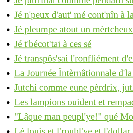
Jé juth'thai coumme pendard su
Jé n'peux d'aut' mé cont'nîn à l
Jé pleumpe atout un mèrtcheu
Jé t'bécot'tai à ces sé
Jé transpôs'sai l'ronfliément d'
La Journée Întèrnâtionnale d'l
Jutchi comme eune pèrdrix, ju
Les lampions ouident et rempa
"Lâque man peupl'ye!" qué Moï
Lé louis et l'roubl'ye et l'dolla