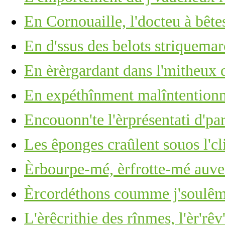
En Cornouaille, l'docteu à bête
En d'ssus des belots striquemarc
En èrèrgardant dans l'mitheux d
En expéthînment malîntention
Encouonn'te l'èrprésentati d'p
Les êponges craûlent souos l'cli
Èrbourpe-mé, èrfrotte-mé auve 
Èrcordéthons coumme j'soulêmes
L'èrêcrithie des rînmes, l'èr'rêv