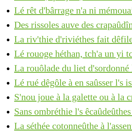
Lé rêt d'bârrage n'a ni mémoua
Des rissoles auve des crapaûdî
La riv'thie d'riviéthes fait dêfile
Lé rouoge héthan, tch'a un yi t
La rouôlade du liet d'sordonné 
Lé rué dêgôle à en saûsser l's i
S'nou joue à la galette ou à la 
Sans ombréthie l's êcaûdeûthe
La séthée cotonneûthe à l'assen