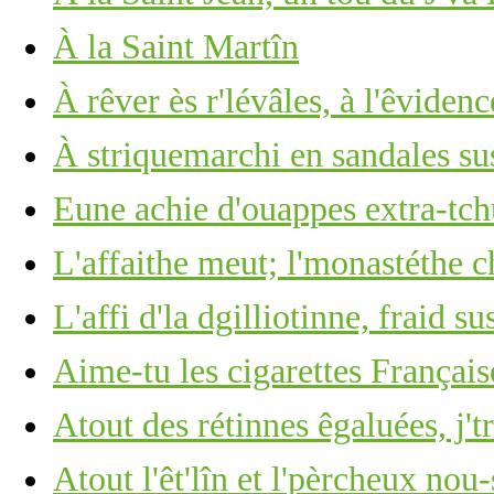
À la Saint Martîn
À rêver ès r'lévâles, à l'êviden
À striquemarchi en sandales sus
Eune achie d'ouappes extra-tch
L'affaithe meut; l'monastéthe c
L'affi d'la dgilliotinne, fraid su
Aime-tu les cigarettes Français
Atout des rétinnes êgaluées, j't
Atout l'êt'lîn et l'pèrcheux nou-