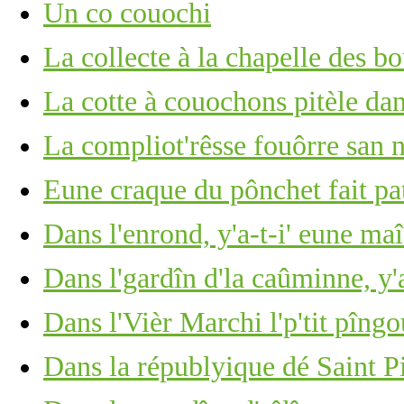
Un co couochi
La collecte à la chapelle des bo
La cotte à couochons pitèle dan
La compliot'rêsse fouôrre san n
Eune craque du pônchet fait pat
Dans l'enrond, y'a-t-i' eune ma
Dans l'gardîn d'la caûminne, y
Dans l'Vièr Marchi l'p'tit pîng
Dans la républyique dé Saint P