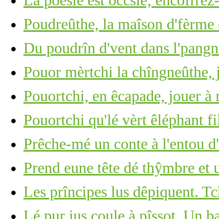
La poésie est ôccsie; encôffrez-
Poudreûthe, la maîson d'fèrme 
Du poudrîn d'vent dans l'pangn
Pouor mèrtchi la chîngneûthe, j
Pouortchi, en êcapade, jouer à
Pouortchi qu'lé vèrt êléphant fi
Prêche-mé un conte à l'entou d'l
Prend eune tête dé thŷmbre et u
Les prîncipes lus dêpiquent. Tc
Lé pur jus coule à pîssot. Un b