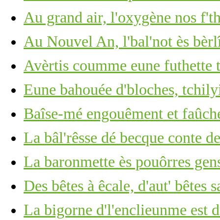
Au grand air, l'oxygène nos f't
Au Nouvel An, l'bal'not ès bèrl
Avèrtis coumme eune futhette
Eune bahouée d'bloches, tchilyi
Baîse-mé engouêment et faûch
La bâl'rêsse dé becque conte d
La baronmette ès pouôrres gens
Des bêtes à êcale, d'aut' bêtes 
La bigorne d'l'enclieunme est du