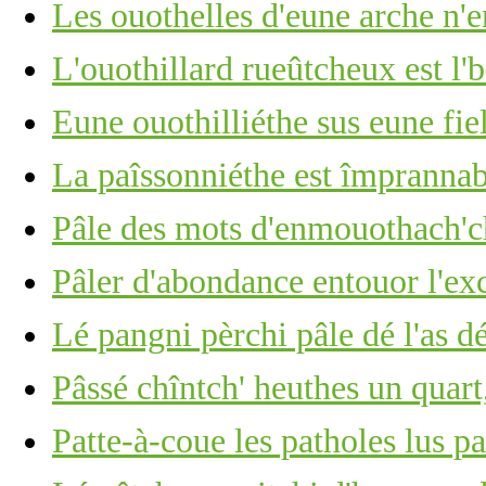
Les ouothelles d'eune arche n'e
L'ouothillard rueûtcheux est l'
Eune ouothilliéthe sus eune fie
La paîssonniéthe est împrannab
Pâle des mots d'enmouothach'ch
Pâler d'abondance entouor l'ex
Lé pangni pèrchi pâle dé l'as d
Pâssé chîntch' heuthes un quart,
Patte-à-coue les patholes lus p