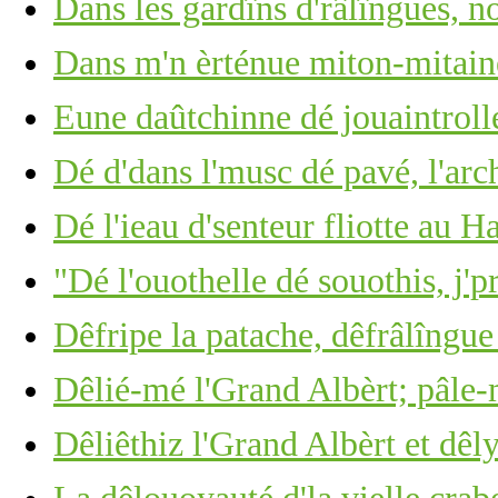
Dans les gardîns d'râlîngues, no
Dans m'n èrténue miton-mitain
Eune daûtchinne dé jouaintrolle,
Dé d'dans l'musc dé pavé, l'arc
Dé l'ieau d'senteur fliotte au 
"Dé l'ouothelle dé souothis, j'p
Dêfripe la patache, dêfrâlîngue 
Dêlié-mé l'Grand Albèrt; pâle-
Dêliêthiz l'Grand Albèrt et dêl