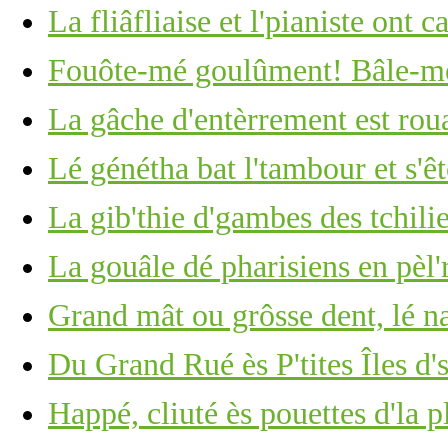
La fliâfliaise et l'pianiste ont c
Fouôte-mé goulûment! Bâle-mé
La gâche d'entèrrement est roua
Lé génétha bat l'tambour et s'ê
La gib'thie d'gambes des tchili
La gouâle dé pharisiens en pèl'
Grand mât ou grôsse dent, lé 
Du Grand Rué ès P'tites Îles d'
Happé, cliuté ès pouettes d'la p