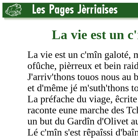
La vie est un c
La vie est un c'mîn galoté, 
ofûche, pièrreux et bein rai
J'arriv'thons touos nous au b
et d'même jé m'suth'thons t
La préfache du viage, êcrite 
raconte eune marche des Tc
un but du Gardîn d'Olivet a
Lé c'mîn s'est rêpaîssi d'baî