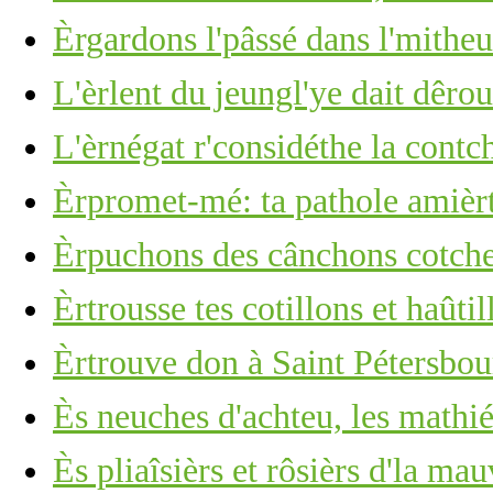
Èrgardons l'pâssé dans l'mitheu
L'èrlent du jeungl'ye dait dêro
L'èrnégat r'considéthe la cont
Èrpromet-mé: ta pathole amièr
Èrpuchons des cânchons cotchet
Èrtrousse tes cotillons et haûti
Èrtrouve don à Saint Pétersbour
Ès neuches d'achteu, les mathiés
Ès pliaîsièrs et rôsièrs d'la mau