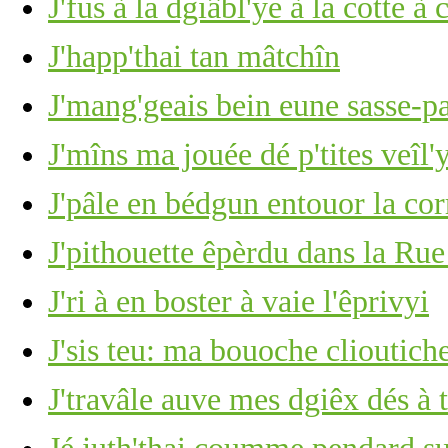
J'fus à la dgiâbl'ye à la cotte 
J'happ'thai tan mâtchîn
J'mang'geais bein eune sasse-pa
J'mîns ma jouée dé p'tites veîl'
J'pâle en bédgun entouor la co
J'pithouette êpèrdu dans la Rue
J'ri à en boster à vaie l'êprivyi
J'sis teu: ma bouoche clioutich
J'travâle auve mes dgiêx dés à 