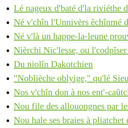
Lé nageux d'baté d'la riviéthe d
Né v'chîn l'Unnivèrs êchînmé d
Né v'là un happe-la-leune pro
Nièrchi Nic'lesse, ou l'codpîser
Du niolîn Dakotchien
"Noblièche oblyige," qu'lé Sie
Nos v'chîn don à nos ent'-caûtch
Nou file des allouongnes par le
Nou hale ses braies à pliatche