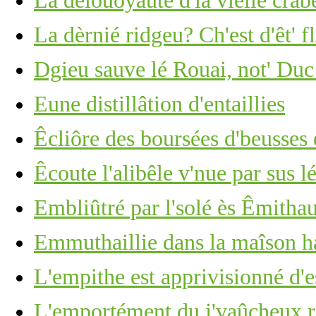
La dêlouoyauté d'la vielle crabe
La dèrnié ridgeu? Ch'est d'êt' f
Dgieu sauve lé Rouai, not' Duc
Eune distillâtion d'entaillies
Êcliôre des boursées d'beusses 
Êcoute l'alibêle v'nue par sus lé
Embliûtré par l'solé ès Êmitha
Emmuthaillie dans la maîson h
L'empithe est apprivisionné d'e
L'emportément du j'vaûcheux r'