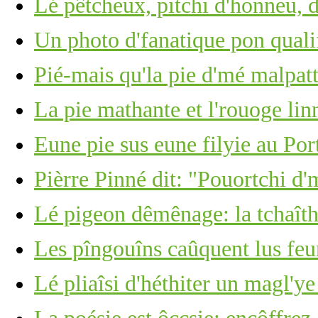
Lé pêtcheux, pitchi d'honneu, 
Un photo d'fanatique pon quali
Pié-mais qu'la pie d'mé malpatt
La pie mathante et l'rouoge lin
Eune pie sus eune filyie au Por
Pièrre Pinné dit: "Pouortchi d'
Lé pigeon dêmênage: la tchaîth
Les pîngouîns caûquent lus feu
Lé pliaîsi d'héthiter un magl'ye