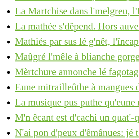
La Martchise dans l'melgreu, l'
La mathée s'dêpend. Hors auve
Mathiés par sus lé g'nêt, l'înca
Maûgré l'mêle à blianche gorge 
Mèrtchure annonche lé fagotage
Eune mitrailleûthe à mangues d
La musique pus puthe qu'eune r
M'n êcant est d'cachi un quat'-
N'ai pon d'peux d'êmânues: jé t