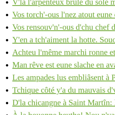
V'là l'arpenteux brûlé du solé 
Vos torch'-ous l'nez atout eun
Vos rensouv'n'-ous d'chu chef 
Y'en a tch'aiment la hotte. Souo
Achteu l'même marchi ronne et
Man rêve est eune slache en ava
Les ampades lus embliâsent à
Tchique côté y'a du mauvais d'
D'la chicangne à Saint Martîn: 