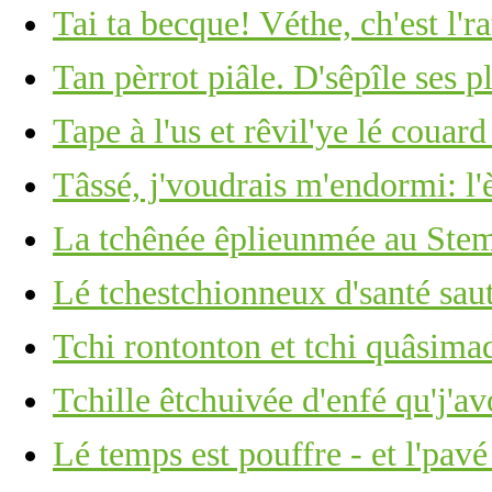
Tai ta becque! Véthe, ch'est l'ra
Tan pèrrot piâle. D'sêpîle ses p
Tape à l'us et rêvil'ye lé couar
Tâssé, j'voudrais m'endormi: l'
La tchênée êplieunmée au Stemb
Lé tchestchionneux d'santé saut
Tchi rontonton et tchi quâsima
Tchille êtchuivée d'enfé qu'j'av
Lé temps est pouffre - et l'pavé