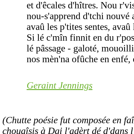
et d'êcales d'hîtres. Nou r'v
nou-s'apprend d'tchi nouvé 
avaû les p'tites sentes, avaû 
Si lé c'mîn finnit en du r'pos
lé pâssage - galoté, mouoilli
nos mèn'na ofûche en enfé, 
Geraint Jennings
(Chutte poésie fut composée en fa
chouaîsis à Dgi l'adèrt dé d'dans l