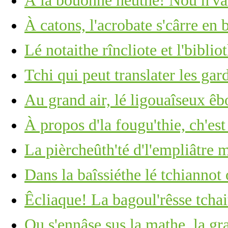
À la bouonne heuthe! Nou n'vait
À catons, l'acrobate s'cârre en 
Lé notaithe rîncliote et l'biblio
Tchi qui peut translater les ga
Au grand air, lé ligouaîseux êb
À propos d'la fougu'thie, ch'est
La pièrcheûth'té d'l'empliâtre
Dans la baîssiéthe lé tchiannot
Êcliaque! La bagoul'rêsse tchai
Ou s'ennâse sus la mathe, la gr