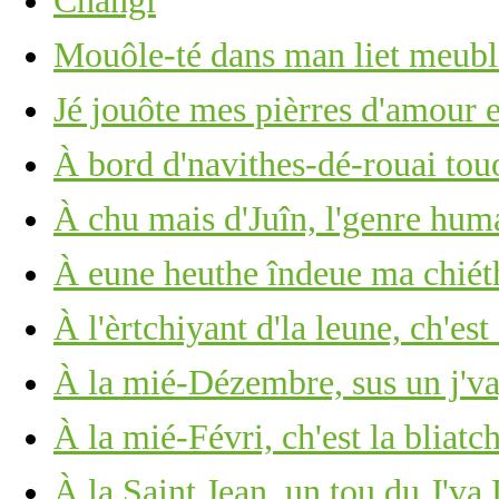
Changi
Mouôle-té dans man liet meub
Jé jouôte mes pièrres d'amour 
À bord d'navithes-dé-rouai tou
À chu mais d'Juîn, l'genre huma
À eune heuthe îndeue ma chié
À l'èrtchiyant d'la leune, ch'est
À la mié-Dézembre, sus un j'v
À la mié-Févri, ch'est la bliatc
À la Saint Jean, un tou du J'va