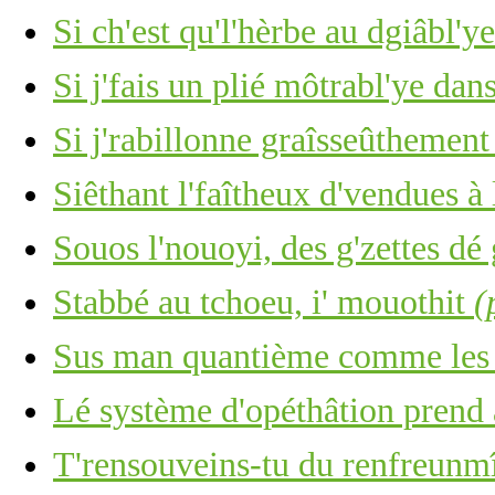
Si ch'est qu'l'hèrbe au dgiâbl'y
Si j'fais un plié môtrabl'ye dan
Si j'rabillonne graîsseûthement
Siêthant l'faîtheux d'vendues à
Souos l'nouoyi, des g'zettes dé 
Stabbé au tchoeu, i' mouothit
(
Sus man quantième comme les c
Lé système d'opéthâtion prend 
T'rensouveins-tu du renfreunm