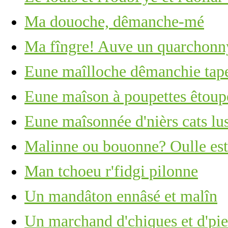
Ma douoche, dêmanche-mé
Ma fîngre! Auve un quarchonny
Eune maîlloche dêmanchie tape 
Eune maîson à poupettes êtoupé
Eune maîsonnée d'nièrs cats lus
Malinne ou bouonne? Oulle est 
Man tchoeu r'fidgi pilonne
Un mandâton ennâsé et malîn
Un marchand d'chiques et d'piea