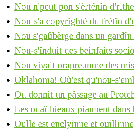
Nou n'peut pon s'èrténîn d'rithe
Nou-s'a copyrighté du frétîn d
Nou s'gaûbèrge dans un gardîn
Nou-s'înduit des beinfaits soc
Nou viyait orapreunme des mis
Oklahoma! Où'est qu'nou-s'em
Ou donnit un pâssage au Protc
Les ouaîthieaux piannent dans 
Oulle est enclyinne et ouillinn