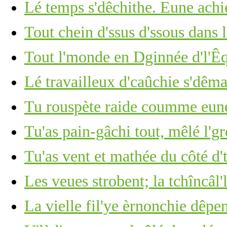
Lé temps s'dêchithe. Eune achi
Tout chein d'ssus d'ssous dans 
Tout l'monde en Dginnée d'l'Êq
Lé travailleux d'caûchie s'dêm
Tu rouspète raide coumme eune 
Tu'as pain-gâchi tout, mêlé l'g
Tu'as vent et mathée du côté d'
Les veues strobent; la tchîncâl'l
La vielle fil'ye èrnonchie dêpe