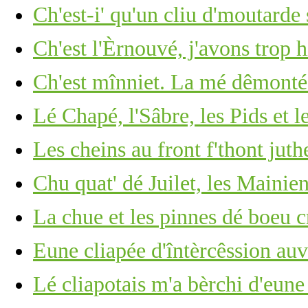
Ch'est-i' qu'un cliu d'moutarde
Ch'est l'Èrnouvé, j'avons trop 
Ch'est mînniet. La mé dêmonté
Lé Chapé, l'Sâbre, les Pids et l
Les cheins au front f'thont ju
Chu quat' dé Juilet, les Mainie
La chue et les pinnes dé boeu c
Eune cliapée d'întèrcêssion au
Lé cliapotais m'a bèrchi d'eun