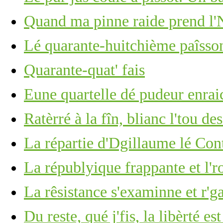
Quand ma pinne raide prend l'N
Lé quarante-huitchième paîsson
Quarante-quat' fais
Eune quartelle dé pudeur enrai
Ratèrré à la fîn, blianc l'tou de
La répartie d'Dgillaume lé Con
La républyique frappante et l'
La rêsistance s'examinne et r'g
Du reste, qué j'fis, la libèrté es