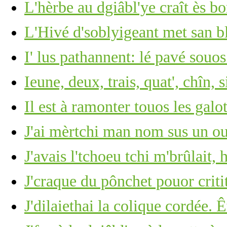
L'hèrbe au dgiâbl'ye craît ès b
L'Hivé d'soblyigeant met san b
I' lus pathannent: lé pavé souos
Ieune, deux, trais, quat', chîn, s
Il est à ramonter touos les gal
J'ai mèrtchi man nom sus un ou
J'avais l'tchoeu tchi m'brûlait, 
J'craque du pônchet pouor criti
J'dilaiethai la colique cordée. 