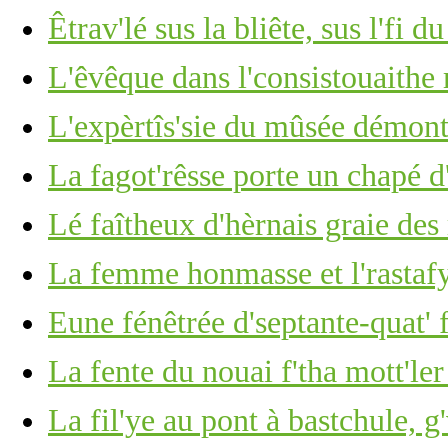
Êtrav'lé sus la bliête, sus l'fi d
L'êvêque dans l'consistouaithe
L'expèrtîs'sie du mûsée démont
La fagot'rêsse porte un chapé d
Lé faîtheux d'hèrnais graie des
La femme honmasse et l'rastaf
Eune fénêtrée d'septante-quat' 
La fente du nouai f'tha mott'ler
La fil'ye au pont à bastchule, g