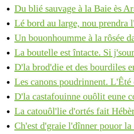
Du blié sauvage à la Baie ès A
Lé bord au large, nou prendra l
Un bouonhoumme à la rôsée d
La boutelle est întacte. Si j's
D'la brod'die et des bourdiles e
Les canons poudrinnent. L'Êté 
D'la castafouinne ouôlit eune 
La catouôl'lie d'ortés fait Hébèr
Ch'est d'graie l'dînner pouor la 