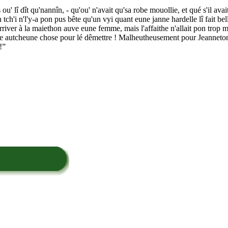
is ou' lî dît qu'nannîn, - qu'ou' n'avait qu'sa robe mouollie, et qué s'il av
ein tch'i n'l'y-a pon pus bête qu'un vyi quant eune janne hardelle lî fait be
èe arriver à la maiethon auve eune femme, mais l'affaithe n'allait pon tro
ithe autcheune chose pour lé dêmettre ! Malheutheusement pour Jeanneton i
!”