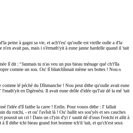
 peine à gagni sa vie, et ach't'eu' qu'oulle est vieille oulle a d'la
 n'en avait pas, mais i s'èrmath'yit à eune janne hardelle quand il 'tait
mée lî dit : “Janmais tu n'as veu un pus bieau mènage qué ch't'îla
 propre comme un sou. Ou' lî bliatchînnait mème ses bottes ! Nou-s
t laie comme lé péché du Dînmanche ! Nou peut dithe qu'oulle avait eune
 l'math'yit en Dgèrnési. Il avait eune drôle d'idée qu'l'air dé la mé 'tait
é l'idée d'lî faithe la carre ! Enfin. Pour vouos dithe : I' fallait
in du rotchi, - et ou' l'avîsit là ! Ou' hallit ses sou'yés et ses cauches
 poussit un cri ! Dans un cl'yin d'yi i' sautit dé d'ssus l'rotchi et allit à
t à lî dithe tchi bieau grand fort homme tch'il 'tait, et qu'ch'est seux