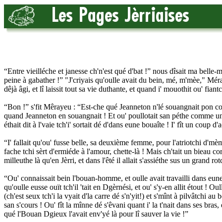
“Entre vieilléche et janesse ch'n'est qué d'bat !” nous dîsait ma belle-m
peine à gabather !” "J'criyais qu'oulle avait du bein, mé, m'mèe," Méraye
dêjà âgi, et lî laissit tout sa vie duthante, et quand i' mouothit ou' fia
“Bon !” s'fit Mêrayeu : “Est-che qué Jeanneton n'lé souangnait pon comm
quand Jeanneton en souangnait ! Et ou' poullotait san péthe comme un ê
éthait dit à l'vaie tch'i' sortait dé d'dans eune bouaîte ! I' fît un coup d
“I' fallait qu'ou' fusse belle, sa deuxième femme, pour l'atriotchi d'
fache tchi sèrt d'ermiéde à l'amour, chette-là ! Mais ch'tait un bieau corp
milleuthe là qu'en Jèrri, et dans l'êté il allait s'assiéthe sus un grand
“Ou' connaissait bein l'bouan-homme, et oulle avait travailli dans eune bang
qu'oulle eusse ouït tch'il 'tait en Dgèrnési, et ou' s'y-en allit étout ! Ou
(ch'est seux tch'i la vyait d'la carre dé s'n'yit!) et s'mînt à pilvâtchi au
san s'cours ! Ou' fît la mînne dé s'êvani quant i' la t'nait dans ses bras, 
qué l'Bouan Dgieux l'avait env'yé là pour lî sauver la vie !”