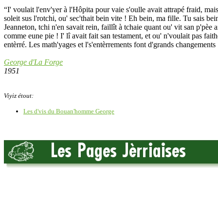
“I' voulait l'env'yer à l'Hôpita pour vaie s'oulle avait attrapé fraid, ma
soleit sus l'rotchi, ou' sec'thait bein vite ! Eh bein, ma fille. Tu sais b
Jeanneton, tchi n'en savait rein, faillît à tchaie quant ou' vit san p'p
comme eune pie ! I' lî avait fait san testament, et ou' n'voulait pas fa
entèrré. Les math'yages et l's'entèrrements font d'grands changements 
George d'La Forge
1951
Viyiz étout:
Les d'vis du Bouan'homme George