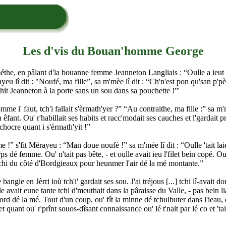
Les d'vis du Bouan'homme George
éthe, en pâlant d'la bouanne femme Jeanneton Langliais : “Oulle a ieut d'la
u lî dit : "Noufé, ma fille”, sa m'mèe lî dit : “Ch'n'est pon qu'san p'pèe
ntchit Jeanneton à la porte sans un sou dans sa pouchette !”'
e i' faut, tch'i fallait s'èrmath'yer ?” “Au contraithe, ma fille :” sa m'
fant. Ou' r'habillait ses habits et racc'modait ses cauches et l'gardait
'achocre quant i s'èrmath'yit !”
mème !” s'fit Mérayeu : “Man doue noufé !” sa m'mèe lî dit : “Oulle 'tai
s dé femme. Ou' n'tait pas bête, - et oulle avait ieu l'filet bein copé. Ou'
 rotchi du côté d'Bordgieaux pour heunmer l'air dé la mé montante.”
ie en Jèrri ioù tch'i' gardait ses sou. J'ai tréjous [...] tchi lî-avait donn
lle avait eune tante tchi d'meuthait dans la pâraisse du Valle, - pas bein lia
 bord dé la mé. Tout d'un coup, ou' fît la minne dé tchulbuter dans l'ieau, et
et quant ou' r'prînt souos-dîsant connaissance ou' lé t'nait par lé co et 'tai