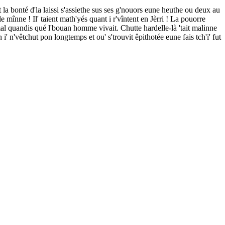
ait la bonté d'la laissi s'assiethe sus ses g'nouors eune heuthe ou deux au
lle mînne ! Il' taient math'yés quant i r'vîntent en Jèrri ! La pouorre
p mal quandis qué l'bouan homme vivait. Chutte hardelle-là 'tait malinne
' n'vêtchut pon longtemps et ou' s'trouvit êpithotée eune fais tch'i' fut