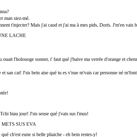
enna?
tter man siez-mé.
nt t'injecter? Mais j'ai caud et j'ai ma à mes pids, Doris. J'm'en vais ba
EUNE LACHE
 ouait l'holouoge sonner, i' faut qué j'baive ma verrée d'orange et che
 san cat! J'sis bein aise qué tu es v'nue m'vais car personne né m'font 
otée!
Tchi biau jour! J'sis seuse qué j'vais sus l'mus!
 METS SUS EVA
 qué ch'est eune si belle pliaiche - eh bein restes-y!