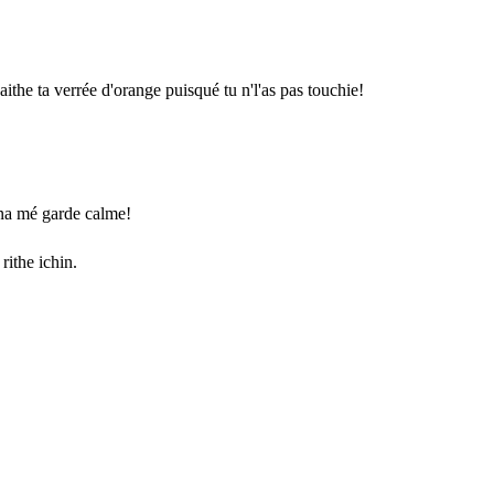
ithe ta verrée d'orange puisqué tu n'l'as pas touchie!
nna mé garde calme!
rithe ichin.