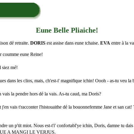
Eune Belle Pliaiche!
son dé retraite.
DORIS
est assise dans eune tchaise.
EVA
entre à la vai
uver coumme eune Reine!
l siez mé!
ues dans les clios, mais, ch'est-i' magnifique ichin! Oooh - as-tu veu la
en vais la pendre hors dé la vais. As-tu caud, ma Doris?
té et j'en vais t'racconter l'histouaithe dé la bouonnefemme Jane et san c
dre un p'tit miot. Nous est-t'i' confortabl'ye ichin, Doris, damne tu dais t
UE A MANGI LE VERJUS.