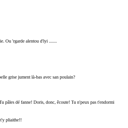
e. Ou 'rgarde alentou d'lyi .......
 belle grise jument là-bas avec san poulain?
at! Tu pâles dé fanne! Doris, donc, êcoute! Tu n'peux pas t'endormi
'y pliaithe!!