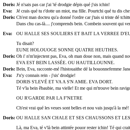
Doris:
Jé n'sais pas car j'ai 'té drodgie dépis qué j'sis ichin!
Eva:
Jé crais qué tu r'dotte un miot, ma fille. Pourtchi qué tu dis ch
Doris:
Ch'est man docteu qu'a donné l'ordre car j'tais si triste dé tchi
Dans chu cas-là.... j'comprends bein. Combein souvent qui venne
Eva:
OU HALLE SES SOULIERS ET BAIT LA VERREE D'
Tu disait?
EUNE HOLOUOGE SONNE QUATRE HEUTHES.
Doris:
Oh i' n'm'injectent pas, Eva, oh man doue non, mais quand nou
EVA EST BEIN LASSÉE. OU HAUTILLOUNNE.
Doris:
Bein, Eva, racconte-mé l'histouaithe dé la bouonnefemme Jane et
Eva:
J'n'y connais rein - j'sis' drodgie!
DORIS S'LEVÉ ET VA A S'N AMIE. EVA DORT.
Té v'la bein êbaubie, ma vielle! Et me qui m'trouve bein ravig
OU R'GARDE PAR LA F'NETRE
Ch'est vrai qué les veues sont belles et nou vais jusqu'à la mé! 
Doris:
OU HALLE SAN CHALE ET SES CHAUSSONS ET LES
Là, ma Eva, té v'là bein attintée pouor rester ichin! Té qui crait