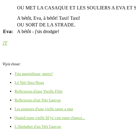
OU MET LA CASAQUE ET LES SOULIERS A EVA ET S
A bétôt, Eva, à bétôt! Taxi! Taxi!
OU SORT DE LA STRADE.
Eva:
A bétôt - j'sis drodgie!
JT
Viyiz étout:
J'sis magnifique, merci!
Lé Vièr Siez-Nous
Reflexions d'une Vieille Fille
Reflexions d'un Vièr Garçon
Les piaintes d'une vielle tante a mai
Quand eune vielle fil'ye vait eune chance...
L'Alphabet d'un Vièr Garçon