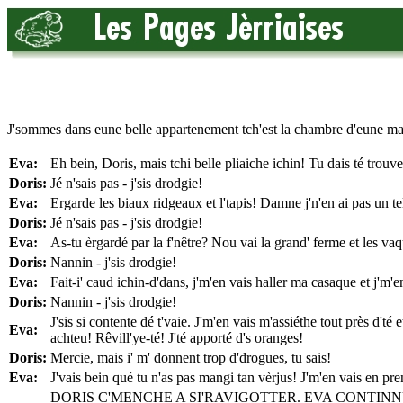
J'sommes dans eune belle appartenement tch'est la chambre d'eune mai
Eva:
Eh bein, Doris, mais tchi belle pliaiche ichin! Tu dais té tro
Doris:
Jé n'sais pas - j'sis drodgie!
Eva:
Ergarde les biaux ridgeaux et l'tapis! Damne j'n'en ai pas un te
Doris:
Jé n'sais pas - j'sis drodgie!
Eva:
As-tu èrgardé par la f'nêtre? Nou vai la grand' ferme et les vaq
Doris:
Nannin - j'sis drodgie!
Eva:
Fait-i' caud ichin-d'dans, j'm'en vais haller ma casaque et j'm'
Doris:
Nannin - j'sis drodgie!
J'sis si contente dé t'vaie. J'm'en vais m'assiéthe tout près d'
Eva:
achteu! Rêvill'ye-té! J'té apporté d's oranges!
Doris:
Mercie, mais i' m' donnent trop d'drogues, tu sais!
Eva:
J'vais bein qué tu n'as pas mangi tan vèrjus! J'm'en vais en pren
DORIS C'MENCHE A SI'RAVIGOTTER. EVA CONTINN