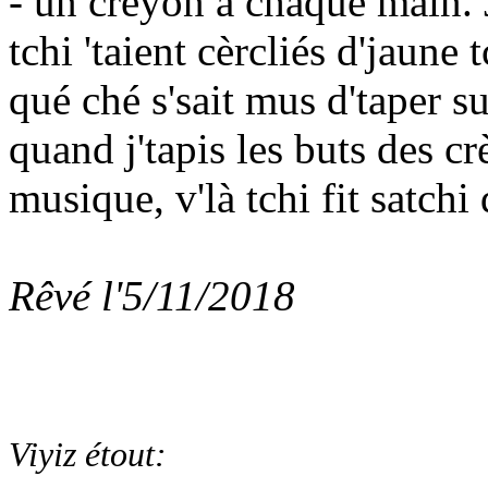
- un crèyon à châque main. J
tchi 'taient cèrcliés d'jaun
qué ché s'sait mus d'taper s
quand j'tapis les buts des cr
musique, v'là tchi fit satchi 
Rêvé l'5/11/2018
Viyiz étout: