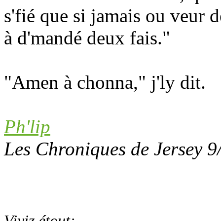
s'fié que si jamais ou veur d
à d'mandé deux fais."
"Amen à chonna," j'ly dit.
Ph'lip
Les Chroniques de Jersey 9
Viyiz étout: