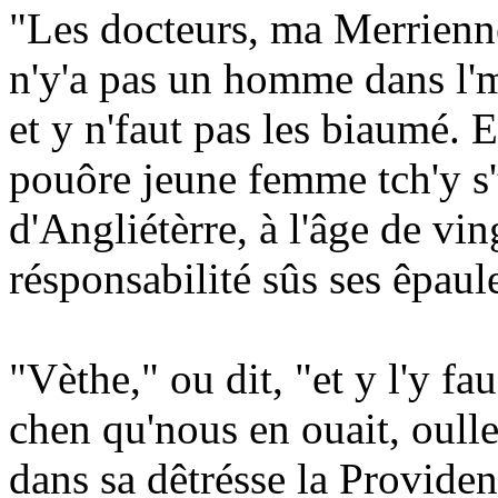
"Les docteurs, ma Merrienne,
n'y'a pas un homme dans l'm
et y n'faut pas les biaumé. E
pouôre jeune femme tch'y s
d'Angliétèrre, à l'âge de vin
résponsabilité sûs ses êpaul
"Vèthe," ou dit, "et y l'y fa
chen qu'nous en ouait, oulle 
dans sa dêtrésse la Provide