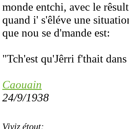
monde entchi, avec le rêsul
quand i' s'êléve une situatio
que nou se d'mande est:
"Tch'est qu'Jêrri f'thait dan
Caouain
24/9/1938
Viyiz étout: