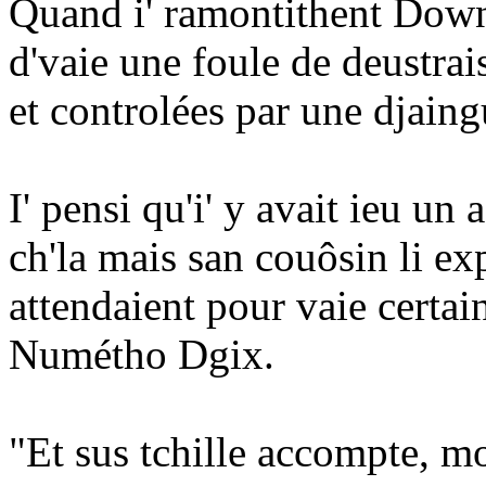
Quand i' ramontithent Down
d'vaie une foule de deustrai
et controlées par une djain
I' pensi qu'i' y avait ieu u
ch'la mais san couôsin li ex
attendaient pour vaie certa
Numétho Dgix.
"Et sus tchille accompte, mo