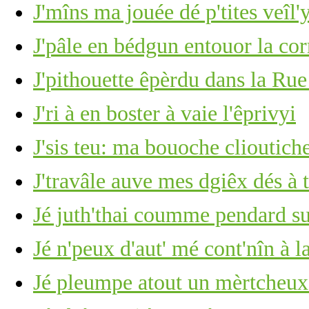
J'mîns ma jouée dé p'tites veîl'
J'pâle en bédgun entouor la co
J'pithouette êpèrdu dans la Rue
J'ri à en boster à vaie l'êprivyi
J'sis teu: ma bouoche clioutich
J'travâle auve mes dgiêx dés à 
Jé juth'thai coumme pendard su
Jé n'peux d'aut' mé cont'nîn à l
Jé pleumpe atout un mèrtcheu