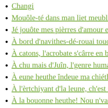
Changi
Mouôle-té dans man liet meub
Jé jouôte mes pièrres d'amour 
À bord d'navithes-dé-rouai tou
À catons, l'acrobate s'cârre en 
À chu mais d'Juîn, l'genre huma
À eune heuthe îndeue ma chié
À l'èrtchiyant d'la leune, ch'est
À la bouonne heuthe! Nou n'vait