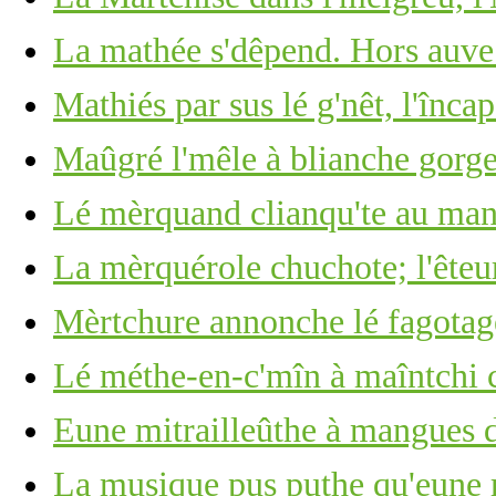
La mathée s'dêpend. Hors auve
Mathiés par sus lé g'nêt, l'înca
Maûgré l'mêle à blianche gorge 
Lé mèrquand clianqu'te au man
La mèrquérole chuchote; l'êteu
Mèrtchure annonche lé fagotage
Lé méthe-en-c'mîn à maîntchi c
Eune mitrailleûthe à mangues d
La musique pus puthe qu'eune r