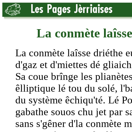
La conmète laîsse
La conmète laîsse driéthe e
d'gaz et d'miettes dé gliaich
Sa coue brînge les plianète
êlliptique lé tou du solé, l'
du système êchiqu'té. Lé P
gabathe souos chu jet par s
sans s'gêner d'la conmète m