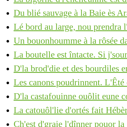
Du blié sauvage à la Baie ès A
Lé bord au large, nou prendra l
Un bouonhoumme à la rôsée d
La boutelle est întacte. Si j's
D'la brod'die et des bourdiles e
Les canons poudrinnent. L'Êté 
D'la castafouinne ouôlit eune 
La catouôl'lie d'ortés fait Hébèr
Ch'est d'graie l'dînner pouor la 