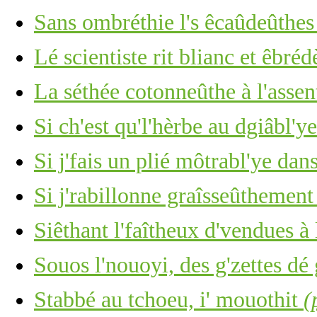
Sans ombréthie l's êcaûdeûthe
Lé scientiste rit blianc et êbréd
La séthée cotonneûthe à l'assen
Si ch'est qu'l'hèrbe au dgiâbl'y
Si j'fais un plié môtrabl'ye dan
Si j'rabillonne graîsseûthement
Siêthant l'faîtheux d'vendues à
Souos l'nouoyi, des g'zettes dé 
Stabbé au tchoeu, i' mouothit
(