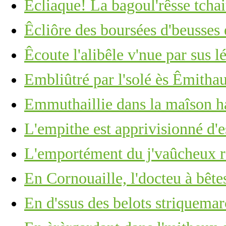
Êcliaque! La bagoul'rêsse tchai
Êcliôre des boursées d'beusses 
Êcoute l'alibêle v'nue par sus lé
Embliûtré par l'solé ès Êmitha
Emmuthaillie dans la maîson h
L'empithe est apprivisionné d'e
L'emportément du j'vaûcheux r'
En Cornouaille, l'docteu à bête
En d'ssus des belots striquemarc