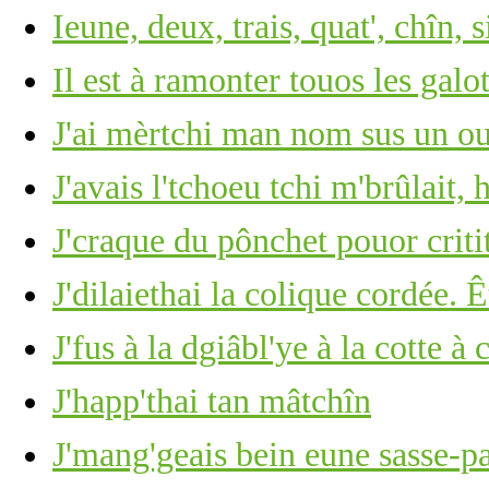
Ieune, deux, trais, quat', chîn, s
Il est à ramonter touos les gal
J'ai mèrtchi man nom sus un ou
J'avais l'tchoeu tchi m'brûlait, 
J'craque du pônchet pouor criti
J'dilaiethai la colique cordée. 
J'fus à la dgiâbl'ye à la cotte 
J'happ'thai tan mâtchîn
J'mang'geais bein eune sasse-pa