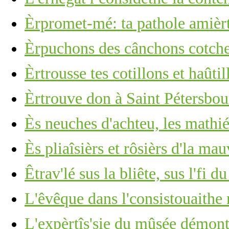
Èrpromet-mé: ta pathole amièr
Èrpuchons des cânchons cotchet
Èrtrousse tes cotillons et haûti
Èrtrouve don à Saint Pétersbour
Ès neuches d'achteu, les mathiés
Ès pliaîsièrs et rôsièrs d'la mau
Êtrav'lé sus la bliête, sus l'fi d
L'êvêque dans l'consistouaithe
L'expèrtîs'sie du mûsée démont