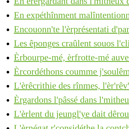
En èrèrgardant dans l'mitheux d
En expéthînment malîntention
Encouonn'te l'èrprésentati d'p
Les êponges craûlent souos l'cli
Èrbourpe-mé, èrfrotte-mé auve 
Èrcordéthons coumme j'soulêmes
L'èrêcrithie des rînmes, l'èr'rêv
Èrgardons l'pâssé dans l'mitheu
L'èrlent du jeungl'ye dait dêro
L'èrnégat r'considéthe la cont