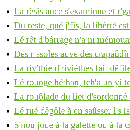
La rêsistance s'examinne et r'g
Du reste, qué j'fis, la libèrté es
Lé rêt d'bârrage n'a ni mémoua
Des rissoles auve des crapaûdî
La riv'thie d'riviéthes fait dêfile
Lé rouoge héthan, tch'a un yi t
La rouôlade du liet d'sordonné 
Lé rué dêgôle à en saûsser l's i
S'nou joue à la galette ou à la 