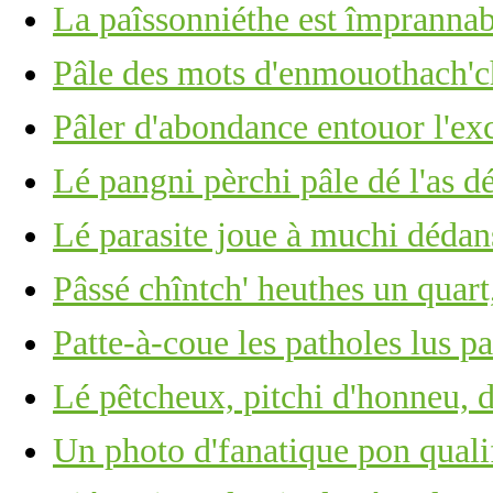
La paîssonniéthe est împrannab
Pâle des mots d'enmouothach'ch
Pâler d'abondance entouor l'ex
Lé pangni pèrchi pâle dé l'as d
Lé parasite joue à muchi dédan
Pâssé chîntch' heuthes un quart,
Patte-à-coue les patholes lus p
Lé pêtcheux, pitchi d'honneu, 
Un photo d'fanatique pon quali