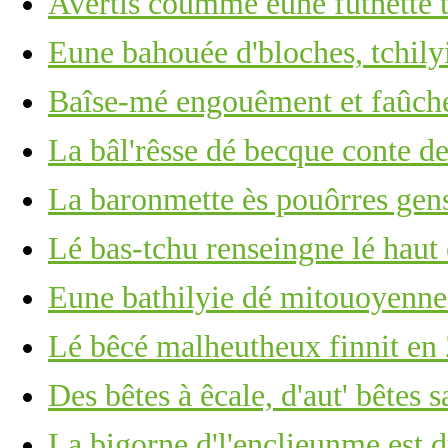
Avèrtis coumme eune futhette
Eune bahouée d'bloches, tchilyi
Baîse-mé engouêment et faûch
La bâl'rêsse dé becque conte d
La baronmette ès pouôrres gens
Lé bas-tchu renseingne lé haut 
Eune bathilyie dé mitouoyennes
Lé bêcé malheutheux finnit en
Des bêtes à êcale, d'aut' bêtes 
La bigorne d'l'enclieunme est du