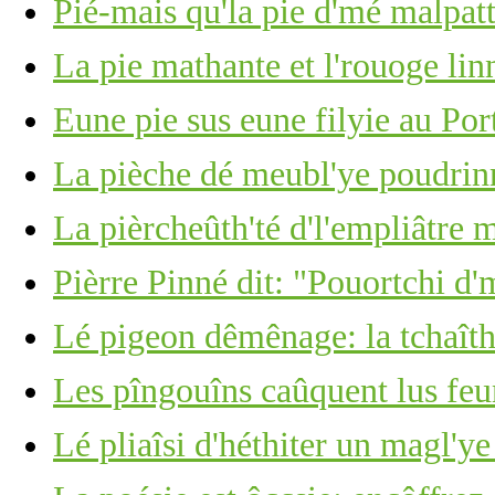
Pié-mais qu'la pie d'mé malpatt
La pie mathante et l'rouoge lin
Eune pie sus eune filyie au Por
La pièche dé meubl'ye poudrin
La pièrcheûth'té d'l'empliâtre
Pièrre Pinné dit: "Pouortchi d'
Lé pigeon dêmênage: la tchaîth
Les pîngouîns caûquent lus feu
Lé pliaîsi d'héthiter un magl'ye