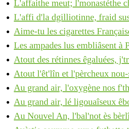
L'affaithe meut; l'monastéthe c
L'affi d'la dgilliotinne, fraid su
Aime-tu les cigarettes Français
Les ampades lus embliâsent à
Atout des rétinnes êgaluées, j't
Atout l'êt'lîn et l'pèrcheux nou-
Au grand air, l'oxygène nos f't
Au grand air, lé ligouaîseux êb
Au Nouvel An, l'bal'not ès bèrl