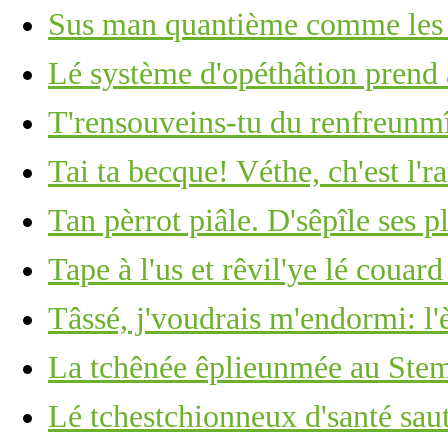
Sus man quantième comme les c
Lé système d'opéthâtion prend 
T'rensouveins-tu du renfreunm
Tai ta becque! Véthe, ch'est l'ra
Tan pèrrot piâle. D'sêpîle ses p
Tape à l'us et rêvil'ye lé couar
Tâssé, j'voudrais m'endormi: l'
La tchênée êplieunmée au Stemb
Lé tchestchionneux d'santé saut