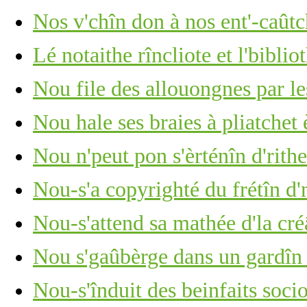
Nos v'chîn don à nos ent'-caûtch
Lé notaithe rîncliote et l'biblio
Nou file des allouongnes par le
Nou hale ses braies à pliatche
Nou n'peut pon s'èrténîn d'rithe
Nou-s'a copyrighté du frétîn d
Nou-s'attend sa mathée d'la cré
Nou s'gaûbèrge dans un gardîn
Nou-s'înduit des beinfaits soc