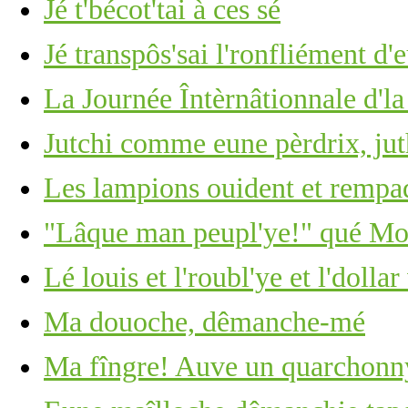
Jé t'bécot'tai à ces sé
Jé transpôs'sai l'ronfliément d'
La Journée Întèrnâtionnale d'l
Jutchi comme eune pèrdrix, ju
Les lampions ouident et rempa
"Lâque man peupl'ye!" qué Moï
Lé louis et l'roubl'ye et l'dolla
Ma douoche, dêmanche-mé
Ma fîngre! Auve un quarchonny