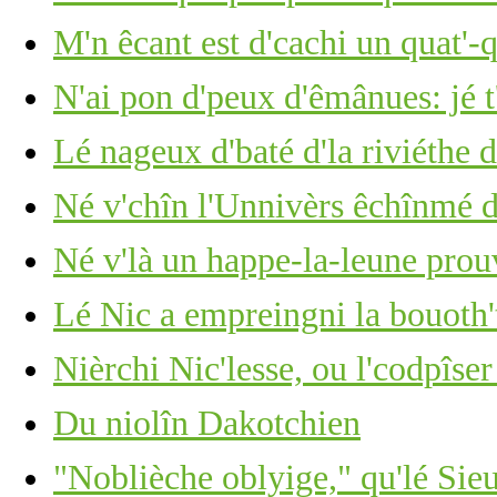
M'n êcant est d'cachi un quat'-
N'ai pon d'peux d'êmânues: jé t
Lé nageux d'baté d'la riviéthe d
Né v'chîn l'Unnivèrs êchînmé d
Né v'là un happe-la-leune pro
Lé Nic a empreingni la bouoth'
Nièrchi Nic'lesse, ou l'codpîser
Du niolîn Dakotchien
"Noblièche oblyige," qu'lé Sie