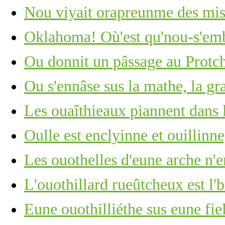
Nou viyait orapreunme des mis
Oklahoma! Où'est qu'nou-s'em
Ou donnit un pâssage au Protc
Ou s'ennâse sus la mathe, la gr
Les ouaîthieaux piannent dans 
Oulle est enclyinne et ouillinn
Les ouothelles d'eune arche n'e
L'ouothillard rueûtcheux est l'
Eune ouothilliéthe sus eune fie