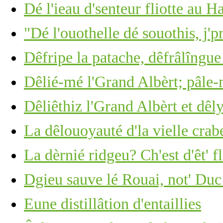
Dé l'ieau d'senteur fliotte au 
"Dé l'ouothelle dé souothis, j'p
Dêfripe la patache, dêfrâlîngue 
Dêlié-mé l'Grand Albèrt; pâle-
Dêliêthiz l'Grand Albèrt et dêl
La dêlouoyauté d'la vielle crabe
La dèrnié ridgeu? Ch'est d'êt' f
Dgieu sauve lé Rouai, not' Duc
Eune distillâtion d'entaillies