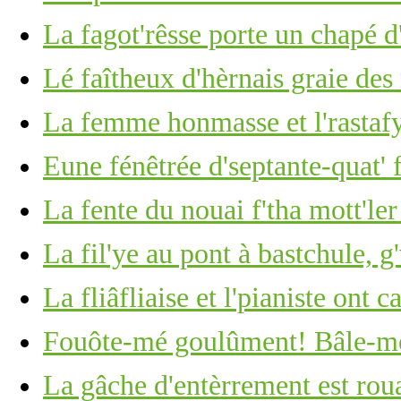
La fagot'rêsse porte un chapé d
Lé faîtheux d'hèrnais graie des
La femme honmasse et l'rastaf
Eune fénêtrée d'septante-quat' 
La fente du nouai f'tha mott'ler
La fil'ye au pont à bastchule, g
La fliâfliaise et l'pianiste ont c
Fouôte-mé goulûment! Bâle-mé
La gâche d'entèrrement est roua