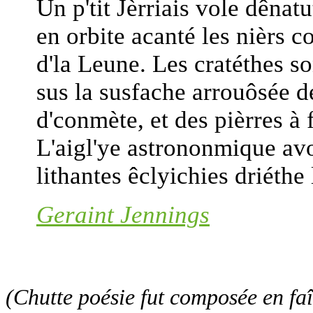
Un p'tit Jèrriais vole dêna
en orbite acanté les nièrs c
d'la Leune. Les cratéthes so
sus la susfache arrouôsée d
d'conmète, et des pièrres à 
L'aigl'ye astrononmique avo
lithantes êclyichies driéthe
Geraint Jennings
(Chutte poésie fut composée en fa