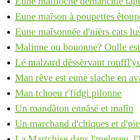
Eune maîlloche dêmanchie tape 
Eune maîson à poupettes êtoupé
Eune maîsonnée d'nièrs cats lus
Malinne ou bouonne? Oulle est 
Lé malzard dêssèrvant rouffl'ye
Man rêve est eune slache en ava
Man tchoeu r'fidgi pilonne
Un mandâton ennâsé et malîn
Un marchand d'chiques et d'piea
La Martchise dans l'melgreu, l'