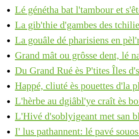
Lé génétha bat l'tambour et s'ê
La gib'thie d'gambes des tchili
La gouâle dé pharisiens en pèl'
Grand mât ou grôsse dent, lé 
Du Grand Rué ès P'tites Îles d'
Happé, cliuté ès pouettes d'la p
L'hèrbe au dgiâbl'ye craît ès b
L'Hivé d'soblyigeant met san b
I' lus pathannent: lé pavé souos