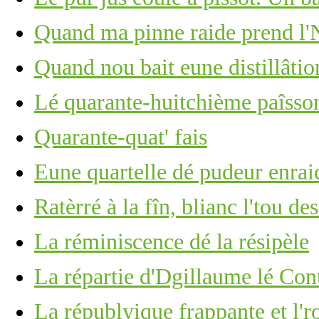
Quand ma pinne raide prend l'N
Quand nou bait eune distillâtio
Lé quarante-huitchième paîsson
Quarante-quat' fais
Eune quartelle dé pudeur enrai
Ratèrré à la fîn, blianc l'tou de
La réminiscence dé la résipèle
La répartie d'Dgillaume lé Con
La républyique frappante et l'