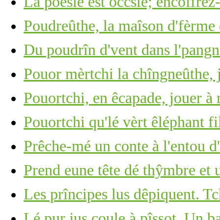
La poésie est ôccsie; encôffrez-
Poudreûthe, la maîson d'fèrme 
Du poudrîn d'vent dans l'pangn
Pouor mèrtchi la chîngneûthe, j
Pouortchi, en êcapade, jouer à
Pouortchi qu'lé vèrt êléphant fi
Prêche-mé un conte à l'entou d'l
Prend eune tête dé thŷmbre et u
Les prîncipes lus dêpiquent. Tc
Lé pur jus coule à pîssot. Un b