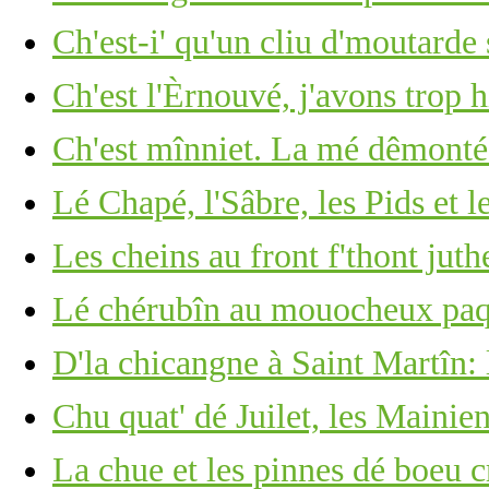
Ch'est-i' qu'un cliu d'moutarde
Ch'est l'Èrnouvé, j'avons trop 
Ch'est mînniet. La mé dêmonté
Lé Chapé, l'Sâbre, les Pids et l
Les cheins au front f'thont ju
Lé chérubîn au mouocheux paq
D'la chicangne à Saint Martîn: 
Chu quat' dé Juilet, les Mainie
La chue et les pinnes dé boeu c