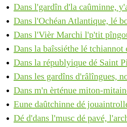
Dans l'gardîn d'la caûminne, y
Dans l'Ochéan Atlantique, lé b
Dans l'Vièr Marchi l'p'tit pîng
Dans la baîssiéthe lé tchiannot
Dans la républyique dé Saint P
Dans les gardîns d'râlîngues, no
Dans m'n èrténue miton-mitain
Eune daûtchinne dé jouaintrolle,
Dé d'dans l'musc dé pavé, l'arc