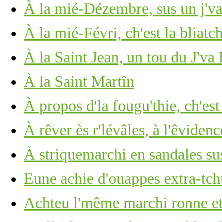
À la mié-Dézembre, sus un j'v
À la mié-Févri, ch'est la bliatc
À la Saint Jean, un tou du J'va
À la Saint Martîn
À propos d'la fougu'thie, ch'est
À rêver ès r'lévâles, à l'êviden
À striquemarchi en sandales sus
Eune achie d'ouappes extra-tch
Achteu l'même marchi ronne et