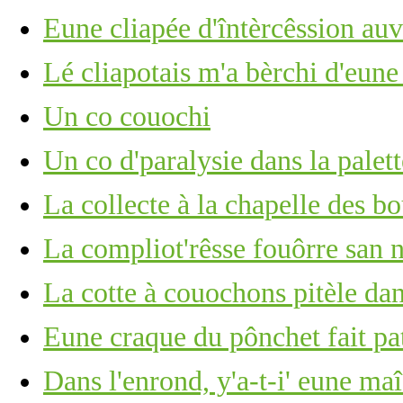
Eune cliapée d'întèrcêssion au
Lé cliapotais m'a bèrchi d'eun
Un co couochi
Un co d'paralysie dans la palett
La collecte à la chapelle des bo
La compliot'rêsse fouôrre san n
La cotte à couochons pitèle dan
Eune craque du pônchet fait pat
Dans l'enrond, y'a-t-i' eune ma