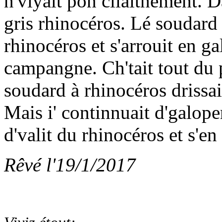
n'viyait pon cliaithement. 
gris rhinocéros. Lé soudard 
rhinocéros et s'arrouit en ga
campangne. Ch'tait tout du p
soudard à rhinocéros drissait
Mais i' continnuait d'galoper
d'valit du rhinocéros et s'en 
Rêvé l'19/1/2017