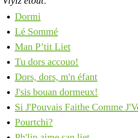
Viyiz étout:
Dormi
Lé Sommé
Man P’tit Liet
Tu dors accouo!
Dors, dors, m'n éfant
J'sis bouan dormeux!
Si J'Pouvais Faithe Comme J'V
Pourtchi?
Ph'lip aime san liet