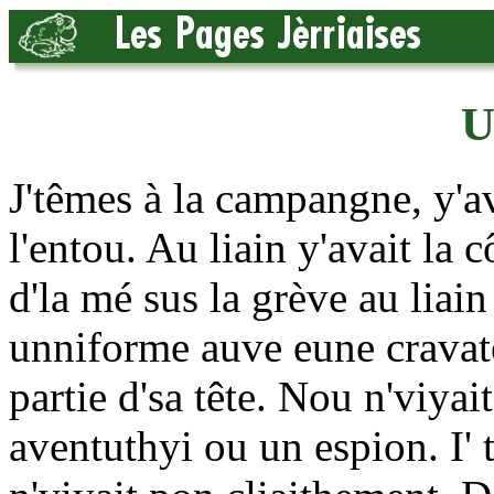
U
J'têmes à la campangne, y'av
l'entou. Au liain y'avait la 
d'la mé sus la grève au liain 
unniforme auve eune cravate
partie d'sa tête. Nou n'viyai
aventuthyi ou un espion. I' t