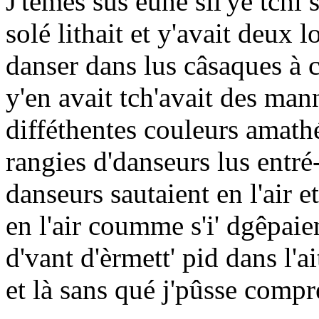
J'têmes sus eune sîl'ye tchi 
solé lithait et y'avait deux
danser dans lus câsaques à c
y'en avait tch'avait des man
difféthentes couleurs amathé
rangies d'danseurs lus entré
danseurs sautaient en l'air e
en l'air coumme s'i' dgêpaien
d'vant d'èrmett' pid dans l'a
et là sans qué j'pûsse compre