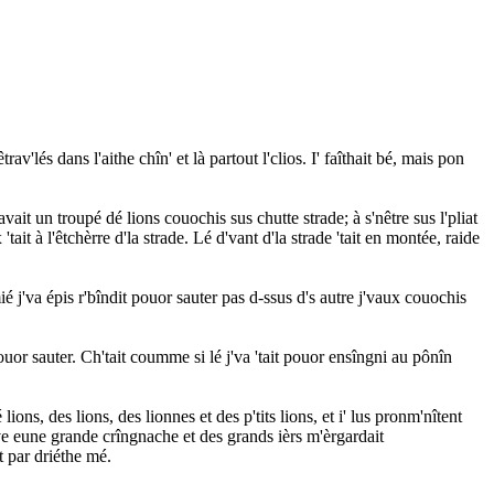
av'lés dans l'aithe chîn' et là partout l'clios. I' faîthait bé, mais pon
ait un troupé dé lions couochis sus chutte strade; à s'nêtre sus l'pliat
ait à l'êtchèrre d'la strade. Lé d'vant d'la strade 'tait en montée, raide
é j'va épis r'bîndit pouor sauter pas d-ssus d's autre j'vaux couochis
uor sauter. Ch'tait coumme si lé j'va 'tait pouor ensîngni au pônîn
ns, des lions, des lionnes et des p'tits lions, et i' lus pronm'nîtent
ve eune grande crîngnache et des grands ièrs m'èrgardait
nt par driéthe mé.