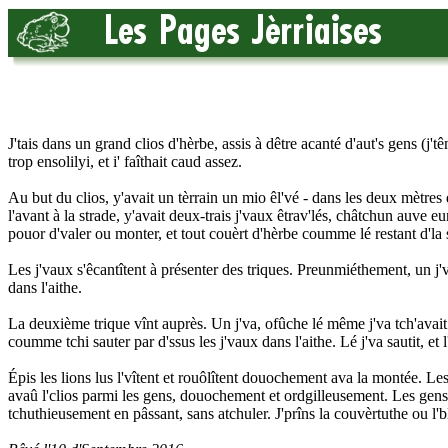
J'tais dans un grand clios d'hèrbe, assis à dêtre acanté d'aut's gens (j'tê
trop ensolilyi, et i' faîthait caud assez.
Au but du clios, y'avait un tèrrain un mio êl'vé - dans les deux mètres 
l'avant à la strade, y'avait deux-trais j'vaux êtrav'lés, châtchun auve eu
pouor d'valer ou monter, et tout couèrt d'hèrbe coumme lé restant d'la 
Les j'vaux s'êcantîtent à présenter des triques. Preunmiéthement, un j'v
dans l'aithe.
La deuxième trique vînt auprès. Un j'va, ofûche lé même j'va tch'avait 
coumme tchi sauter par d'ssus les j'vaux dans l'aithe. Lé j'va sautit, et 
Épis les lions lus l'vîtent et rouôlîtent douochement ava la montée. Les 
avaû l'clios parmi les gens, douochement et ordgilleusement. Les gens 
tchuthieusement en pâssant, sans atchuler. J'prîns la couvèrtuthe ou l'bli