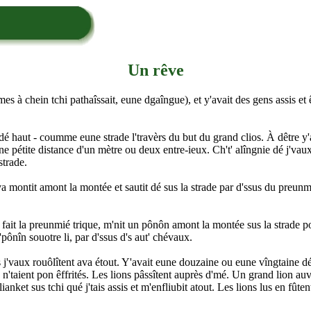
Un rêve
mes à chein tchi pathaîssait, eune dgaîngue), et y'avait des gens assis et êtr
dé haut - coumme eune strade l'travèrs du but du grand clios. À dêtre y'av
ne pétite distance d'un mètre ou deux entre-ieux. Ch't' alîngnie dé j'vaux 't
strade.
a montit amont la montée et sautit dé sus la strade par d'ssus du preunmi
fait la preunmié trique, m'nit un pônôn amont la montée sus la strade po
l'pônîn souotre li, par d'ssus d's aut' chévaux.
j'vaux rouôlîtent ava étout. Y'avait eune douzaine ou eune vîngtaine dé lio
n'taient pon êffrités. Les lions pâssîtent auprès d'mé. Un grand lion au
anket sus tchi qué j'tais assis et m'enfliubit atout. Les lions lus en fûte