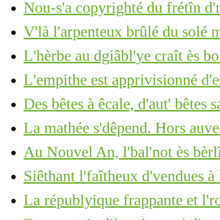
Nou-s'a copyrighté du frétîn d
V'là l'arpenteux brûlé du solé 
L'hèrbe au dgiâbl'ye craît ès b
L'empithe est apprivisionné d'e
Des bêtes à êcale, d'aut' bêtes 
La mathée s'dêpend. Hors auve
Au Nouvel An, l'bal'not ès bèrl
Siêthant l'faîtheux d'vendues à
La républyique frappante et l'