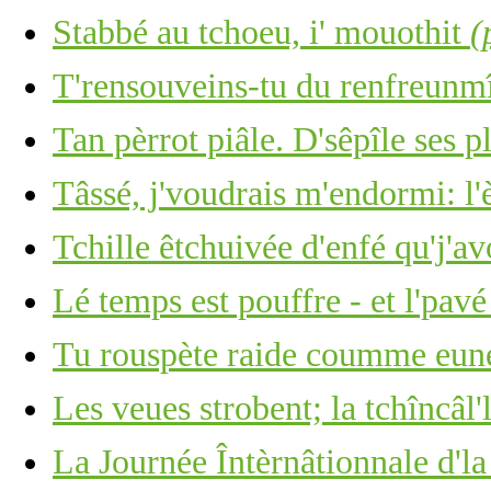
Stabbé au tchoeu, i' mouothit
(
T'rensouveins-tu du renfreunm
Tan pèrrot piâle. D'sêpîle ses p
Tâssé, j'voudrais m'endormi: l'
Tchille êtchuivée d'enfé qu'j'av
Lé temps est pouffre - et l'pavé
Tu rouspète raide coumme eune 
Les veues strobent; la tchîncâl'l
La Journée Întèrnâtionnale d'l