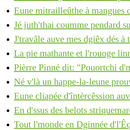
Eune mitrailleûthe à mangues d
Jé juth'thai coumme pendard su
J'travâle auve mes dgiêx dés à 
La pie mathante et l'rouoge lin
Pièrre Pinné dit: "Pouortchi d'
Né v'là un happe-la-leune pro
Eune cliapée d'întèrcêssion au
En d'ssus des belots striquemarc
Tout l'monde en Dginnée d'l'Êq