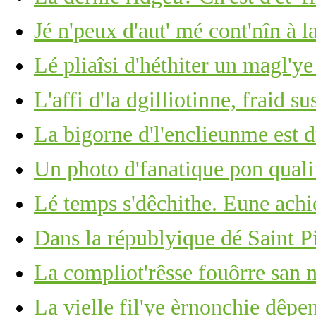
Jé n'peux d'aut' mé cont'nîn à l
Lé pliaîsi d'héthiter un magl'ye
L'affi d'la dgilliotinne, fraid su
La bigorne d'l'enclieunme est du
Un photo d'fanatique pon quali
Lé temps s'dêchithe. Eune achi
Dans la républyique dé Saint P
La compliot'rêsse fouôrre san n
La vielle fil'ye èrnonchie dêpe