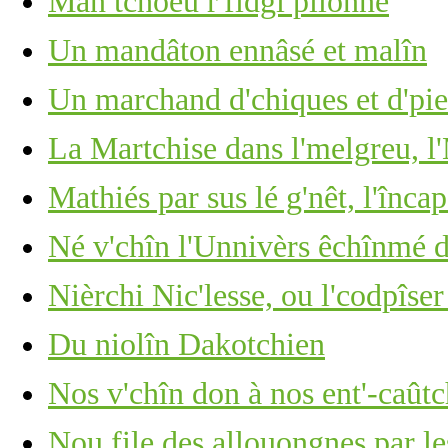
Man tchoeu r'fidgi pilonne
Un mandâton ennâsé et malîn
Un marchand d'chiques et d'piea
La Martchise dans l'melgreu, l'
Mathiés par sus lé g'nêt, l'înca
Né v'chîn l'Unnivèrs êchînmé d
Nièrchi Nic'lesse, ou l'codpîser
Du niolîn Dakotchien
Nos v'chîn don à nos ent'-caûtch
Nou file des allouongnes par le