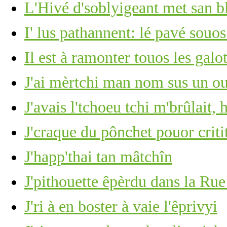
L'Hivé d'soblyigeant met san b
I' lus pathannent: lé pavé souos
Il est à ramonter touos les gal
J'ai mèrtchi man nom sus un ou
J'avais l'tchoeu tchi m'brûlait, 
J'craque du pônchet pouor criti
J'happ'thai tan mâtchîn
J'pithouette êpèrdu dans la Rue
J'ri à en boster à vaie l'êprivyi