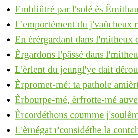
Embliûtré par l'solé ès Êmitha
L'emportément du j'vaûcheux r'
En èrèrgardant dans l'mitheux d
Èrgardons l'pâssé dans l'mitheu
L'èrlent du jeungl'ye dait dêro
Èrpromet-mé: ta pathole amièr
Èrbourpe-mé, èrfrotte-mé auve 
Èrcordéthons coumme j'soulêmes
L'èrnégat r'considéthe la cont