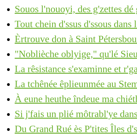
Souos l'nouoyi, des g'zettes dé 
Tout chein d'ssus d'ssous dans 
Èrtrouve don à Saint Pétersbour
"Noblièche oblyige," qu'lé Sie
La rêsistance s'examinne et r'g
La tchênée êplieunmée au Stemb
À eune heuthe îndeue ma chié
Si j'fais un plié môtrabl'ye dan
Du Grand Rué ès P'tites Îles d'