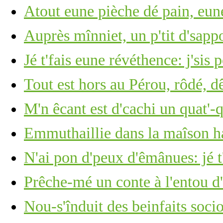
Atout eune pièche dé pain, eun
Auprès mînniet, un p'tit d'sap
Jé t'fais eune révéthence: j'sis 
Tout est hors au Pérou, rôdé, 
M'n êcant est d'cachi un quat'-
Emmuthaillie dans la maîson h
N'ai pon d'peux d'êmânues: jé t
Prêche-mé un conte à l'entou d'l
Nou-s'înduit des beinfaits soc