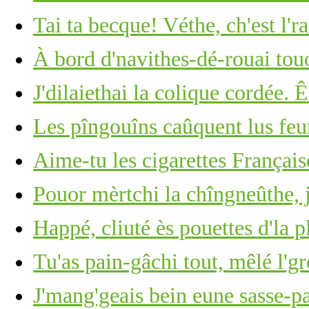
Tai ta becque! Véthe, ch'est l'ra
À bord d'navithes-dé-rouai tou
J'dilaiethai la colique cordée. 
Les pîngouîns caûquent lus feu
Aime-tu les cigarettes Français
Pouor mèrtchi la chîngneûthe, j
Happé, cliuté ès pouettes d'la p
Tu'as pain-gâchi tout, mêlé l'g
J'mang'geais bein eune sasse-pa