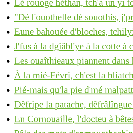
Lé rouoge héthan, tch'a un yi t
"Dé l'ouothelle dé souothis, j'p
Eune bahouée d'bloches, tchilyi
J'fus à la dgiâbl'ye à la cotte 
Les ouaîthieaux piannent dans 
À la mié-Févri, ch'est la bliatc
Pié-mais qu'la pie d'mé malpatt
Dêfripe la patache, dêfrâlîngue 
En Cornouaille, l'docteu à bête