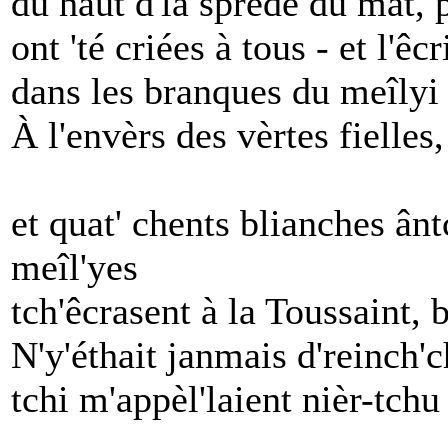
du haut d'la sprède du mât, 
ont 'té criées à tous - et l'ê
dans les branques du meîlyi t
À l'envèrs des vèrtes fielles
et quat' chents blianches ânt
meîl'yes
tch'êcrasent à la Toussaint, 
N'y'éthait janmais d'reinch'c
tchi m'appèl'laient nièr-tchu 