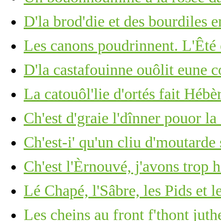
D'la brod'die et des bourdiles e
Les canons poudrinnent. L'Êté 
D'la castafouinne ouôlit eune 
La catouôl'lie d'ortés fait Hébèr
Ch'est d'graie l'dînner pouor la 
Ch'est-i' qu'un cliu d'moutarde
Ch'est l'Èrnouvé, j'avons trop 
Lé Chapé, l'Sâbre, les Pids et l
Les cheins au front f'thont ju