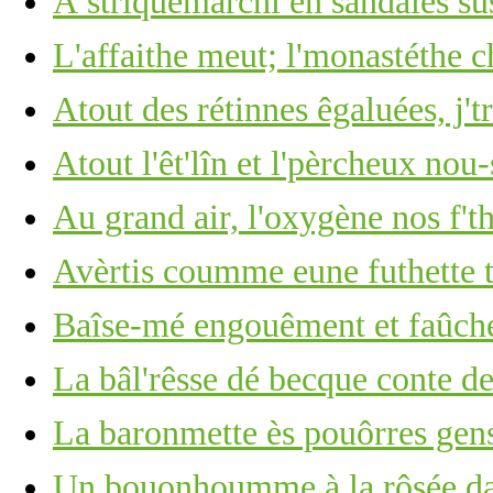
À striquemarchi en sandales sus
L'affaithe meut; l'monastéthe c
Atout des rétinnes êgaluées, j't
Atout l'êt'lîn et l'pèrcheux nou-
Au grand air, l'oxygène nos f't
Avèrtis coumme eune futhette
Baîse-mé engouêment et faûch
La bâl'rêsse dé becque conte d
La baronmette ès pouôrres gens
Un bouonhoumme à la rôsée d