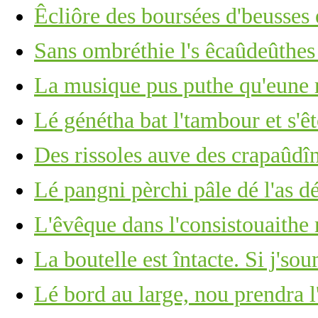
Êcliôre des boursées d'beusses 
Sans ombréthie l's êcaûdeûthe
La musique pus puthe qu'eune r
Lé génétha bat l'tambour et s'ê
Des rissoles auve des crapaûdî
Lé pangni pèrchi pâle dé l'as d
L'êvêque dans l'consistouaithe
La boutelle est întacte. Si j's
Lé bord au large, nou prendra l