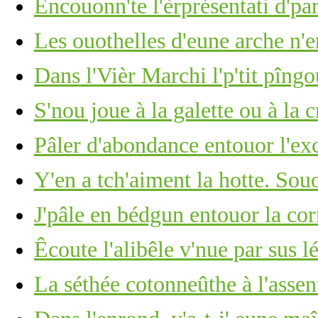
Encouonn'te l'èrprésentati d'p
Les ouothelles d'eune arche n'e
Dans l'Vièr Marchi l'p'tit pîng
S'nou joue à la galette ou à la 
Pâler d'abondance entouor l'ex
Y'en a tch'aiment la hotte. Souo
J'pâle en bédgun entouor la co
Êcoute l'alibêle v'nue par sus lé
La séthée cotonneûthe à l'assen