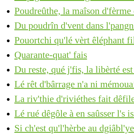
Poudreûthe, la maîson d'fèrme 
Du poudrîn d'vent dans l'pangn
Pouortchi qu'lé vèrt êléphant fi
Quarante-quat' fais
Du reste, qué j'fis, la libèrté es
Lé rêt d'bârrage n'a ni mémoua
La riv'thie d'riviéthes fait dêfile
Lé rué dêgôle à en saûsser l's i
Si ch'est qu'l'hèrbe au dgiâbl'y