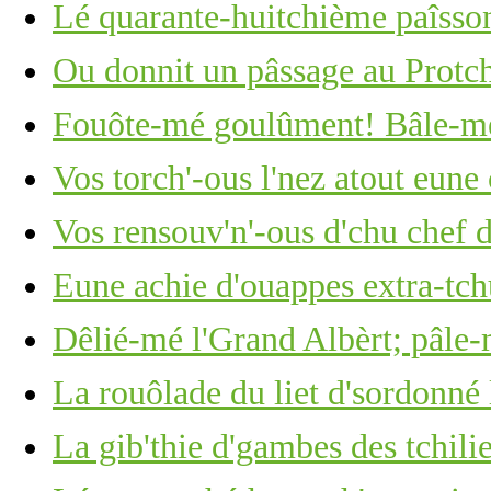
Lé quarante-huitchième paîsson
Ou donnit un pâssage au Protc
Fouôte-mé goulûment! Bâle-mé
Vos torch'-ous l'nez atout eun
Vos rensouv'n'-ous d'chu chef 
Eune achie d'ouappes extra-tch
Dêlié-mé l'Grand Albèrt; pâle-
La rouôlade du liet d'sordonné 
La gib'thie d'gambes des tchili