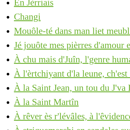
En Jèrriais
Changi
Mouôle-té dans man liet meub
Jé jouôte mes pièrres d'amour 
À chu mais d'Juîn, l'genre huma
À l'èrtchiyant d'la leune, ch'est
À la Saint Jean, un tou du J'va
À la Saint Martîn
À rêver ès r'lévâles, à l'êviden