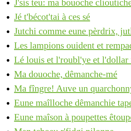
J'sis teu: ma bouoche clioutich
Jé t'bécot'tai à ces sé
Jutchi comme eune pèrdrix, ju
Les lampions ouident et rempa
Lé louis et l'roubl'ye et l'dolla
Ma douoche, dêmanche-mé
Ma fîngre! Auve un quarchonny
Eune maîlloche dêmanchie tape 
Eune maîson à poupettes êtoupé