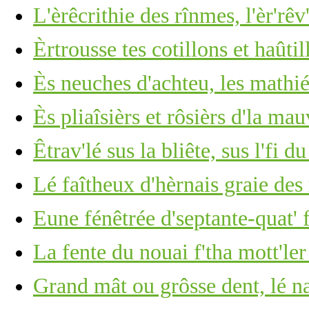
L'èrêcrithie des rînmes, l'èr'rêv
Èrtrousse tes cotillons et haûti
Ès neuches d'achteu, les mathiés
Ès pliaîsièrs et rôsièrs d'la mau
Êtrav'lé sus la bliête, sus l'fi d
Lé faîtheux d'hèrnais graie des
Eune fénêtrée d'septante-quat' 
La fente du nouai f'tha mott'ler
Grand mât ou grôsse dent, lé 