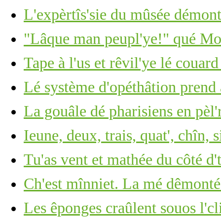
L'expèrtîs'sie du mûsée démont
"Lâque man peupl'ye!" qué Moï
Tape à l'us et rêvil'ye lé couar
Lé système d'opéthâtion prend 
La gouâle dé pharisiens en pèl'
Ieune, deux, trais, quat', chîn, s
Tu'as vent et mathée du côté d'
Ch'est mînniet. La mé dêmonté
Les êponges craûlent souos l'cli