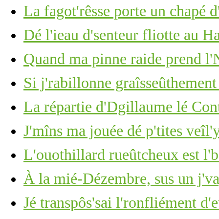
La fagot'rêsse porte un chapé d
Dé l'ieau d'senteur fliotte au 
Quand ma pinne raide prend l'N
Si j'rabillonne graîsseûthement
La répartie d'Dgillaume lé Con
J'mîns ma jouée dé p'tites veîl'
L'ouothillard rueûtcheux est l'
À la mié-Dézembre, sus un j'v
Jé transpôs'sai l'ronfliément d'