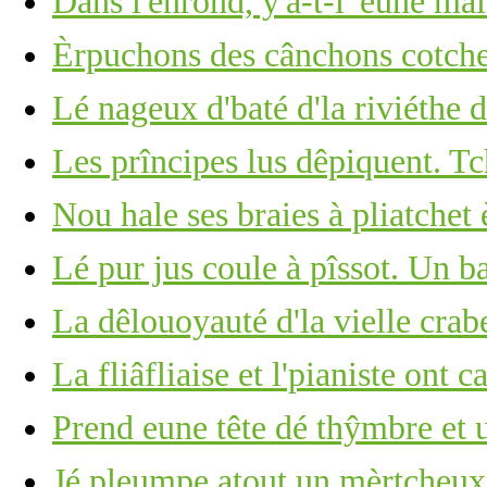
Dans l'enrond, y'a-t-i' eune ma
Èrpuchons des cânchons cotchet
Lé nageux d'baté d'la riviéthe d
Les prîncipes lus dêpiquent. Tc
Nou hale ses braies à pliatche
Lé pur jus coule à pîssot. Un b
La dêlouoyauté d'la vielle crabe
La fliâfliaise et l'pianiste ont c
Prend eune tête dé thŷmbre et u
Jé pleumpe atout un mèrtcheu