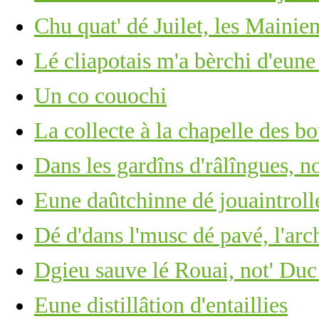
Chu quat' dé Juilet, les Mainie
Lé cliapotais m'a bèrchi d'eun
Un co couochi
La collecte à la chapelle des bo
Dans les gardîns d'râlîngues, no
Eune daûtchinne dé jouaintrolle,
Dé d'dans l'musc dé pavé, l'arc
Dgieu sauve lé Rouai, not' Duc
Eune distillâtion d'entaillies