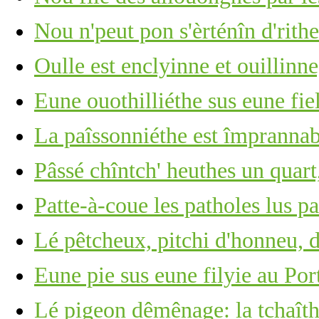
Nou n'peut pon s'èrténîn d'rithe
Oulle est enclyinne et ouillinn
Eune ouothilliéthe sus eune fie
La paîssonniéthe est împrannab
Pâssé chîntch' heuthes un quart,
Patte-à-coue les patholes lus p
Lé pêtcheux, pitchi d'honneu, 
Eune pie sus eune filyie au Por
Lé pigeon dêmênage: la tchaîth