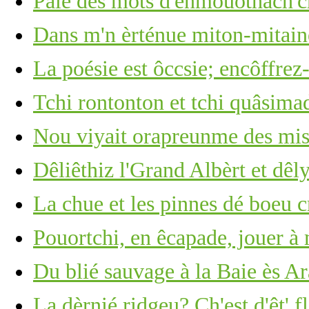
Pâle des mots d'enmouothach'ch
Dans m'n èrténue miton-mitain
La poésie est ôccsie; encôffrez-
Tchi rontonton et tchi quâsima
Nou viyait orapreunme des mis
Dêliêthiz l'Grand Albèrt et dêl
La chue et les pinnes dé boeu c
Pouortchi, en êcapade, jouer à
Du blié sauvage à la Baie ès A
La dèrnié ridgeu? Ch'est d'êt' f