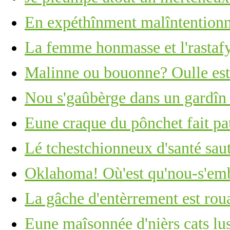
En expéthînment malîntention
La femme honmasse et l'rastaf
Malinne ou bouonne? Oulle est 
Nou s'gaûbèrge dans un gardîn
Eune craque du pônchet fait pat
Lé tchestchionneux d'santé saut
Oklahoma! Où'est qu'nou-s'em
La gâche d'entèrrement est roua
Eune maîsonnée d'nièrs cats lus