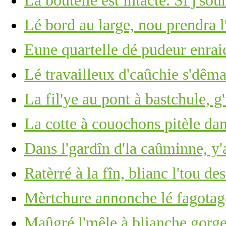
La boutelle est întacte. Si j's
Lé bord au large, nou prendra l
Eune quartelle dé pudeur enrai
Lé travailleux d'caûchie s'dêm
La fil'ye au pont à bastchule, g
La cotte à couochons pitèle dan
Dans l'gardîn d'la caûminne, y
Ratèrré à la fîn, blianc l'tou de
Mèrtchure annonche lé fagotage
Maûgré l'mêle à blianche gorge 