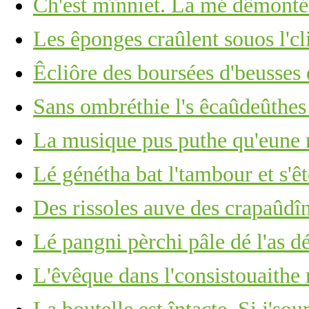
Ch'est mînniet. La mé dêmonté
Les êponges craûlent souos l'cli
Êcliôre des boursées d'beusses 
Sans ombréthie l's êcaûdeûthe
La musique pus puthe qu'eune r
Lé génétha bat l'tambour et s'ê
Des rissoles auve des crapaûdî
Lé pangni pèrchi pâle dé l'as d
L'êvêque dans l'consistouaithe