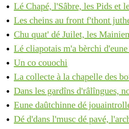
Lé Chapé, l'Sâbre, les Pids et l
Les cheins au front f'thont ju
Chu quat' dé Juilet, les Mainie
Lé cliapotais m'a bèrchi d'eun
Un co couochi
La collecte à la chapelle des bo
Dans les gardîns d'râlîngues, no
Eune daûtchinne dé jouaintrolle,
Dé d'dans l'musc dé pavé, l'arc