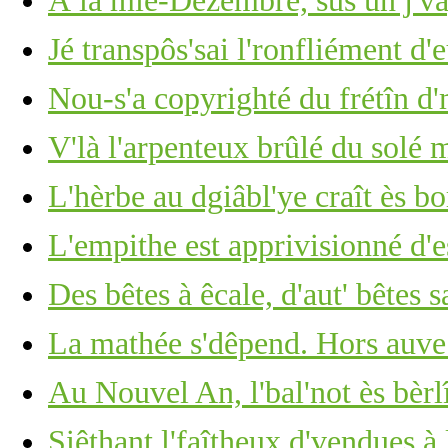
À la mié-Dézembre, sus un j'v
Jé transpôs'sai l'ronfliément d'
Nou-s'a copyrighté du frétîn d
V'là l'arpenteux brûlé du solé 
L'hèrbe au dgiâbl'ye craît ès b
L'empithe est apprivisionné d'e
Des bêtes à êcale, d'aut' bêtes 
La mathée s'dêpend. Hors auve
Au Nouvel An, l'bal'not ès bèrl
Siêthant l'faîtheux d'vendues à