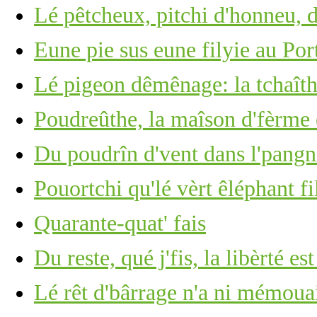
Lé pêtcheux, pitchi d'honneu, 
Eune pie sus eune filyie au Por
Lé pigeon dêmênage: la tchaîth
Poudreûthe, la maîson d'fèrme 
Du poudrîn d'vent dans l'pangn
Pouortchi qu'lé vèrt êléphant fi
Quarante-quat' fais
Du reste, qué j'fis, la libèrté es
Lé rêt d'bârrage n'a ni mémoua