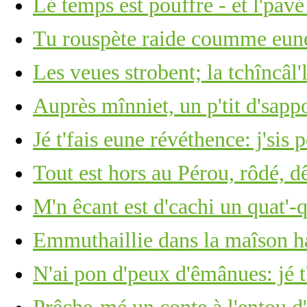
Lé temps est pouffre - et l'pavé
Tu rouspète raide coumme eune 
Les veues strobent; la tchîncâl'l
Auprès mînniet, un p'tit d'sap
Jé t'fais eune révéthence: j'sis 
Tout est hors au Pérou, rôdé, 
M'n êcant est d'cachi un quat'-
Emmuthaillie dans la maîson h
N'ai pon d'peux d'êmânues: jé t