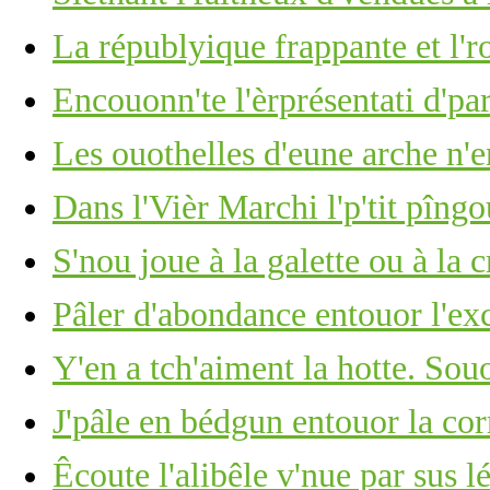
La républyique frappante et l'
Encouonn'te l'èrprésentati d'p
Les ouothelles d'eune arche n'e
Dans l'Vièr Marchi l'p'tit pîng
S'nou joue à la galette ou à la 
Pâler d'abondance entouor l'ex
Y'en a tch'aiment la hotte. Souo
J'pâle en bédgun entouor la co
Êcoute l'alibêle v'nue par sus lé