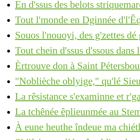
En d'ssus des belots striquemarc
Tout l'monde en Dginnée d'l'Êq
Souos l'nouoyi, des g'zettes dé 
Tout chein d'ssus d'ssous dans 
Èrtrouve don à Saint Pétersbour
"Noblièche oblyige," qu'lé Sie
La rêsistance s'examinne et r'g
La tchênée êplieunmée au Stemb
À eune heuthe îndeue ma chié