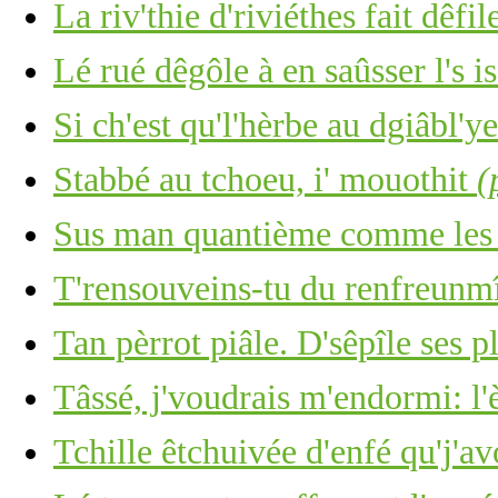
La riv'thie d'riviéthes fait dêfile
Lé rué dêgôle à en saûsser l's i
Si ch'est qu'l'hèrbe au dgiâbl'y
Stabbé au tchoeu, i' mouothit
(
Sus man quantième comme les c
T'rensouveins-tu du renfreunm
Tan pèrrot piâle. D'sêpîle ses p
Tâssé, j'voudrais m'endormi: l'
Tchille êtchuivée d'enfé qu'j'av