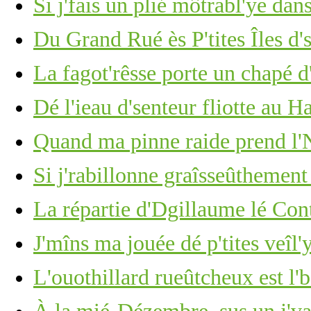
Si j'fais un plié môtrabl'ye dan
Du Grand Rué ès P'tites Îles d'
La fagot'rêsse porte un chapé d
Dé l'ieau d'senteur fliotte au 
Quand ma pinne raide prend l'N
Si j'rabillonne graîsseûthement
La répartie d'Dgillaume lé Con
J'mîns ma jouée dé p'tites veîl'
L'ouothillard rueûtcheux est l'