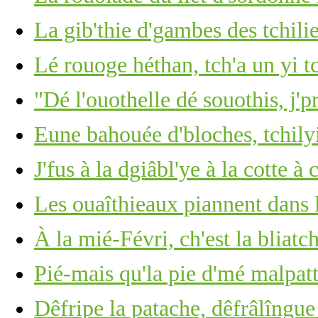
La gib'thie d'gambes des tchili
Lé rouoge héthan, tch'a un yi t
"Dé l'ouothelle dé souothis, j'p
Eune bahouée d'bloches, tchilyi
J'fus à la dgiâbl'ye à la cotte 
Les ouaîthieaux piannent dans 
À la mié-Févri, ch'est la bliatc
Pié-mais qu'la pie d'mé malpatt
Dêfripe la patache, dêfrâlîngue 