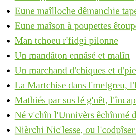
Eune maîlloche dêmanchie tape 
Eune maîson à poupettes êtoupé
Man tchoeu r'fidgi pilonne
Un mandâton ennâsé et malîn
Un marchand d'chiques et d'piea
La Martchise dans l'melgreu, l'
Mathiés par sus lé g'nêt, l'înca
Né v'chîn l'Unnivèrs êchînmé d
Nièrchi Nic'lesse, ou l'codpîser