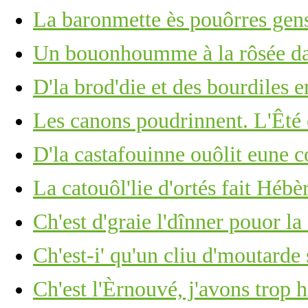
La baronmette ès pouôrres gens
Un bouonhoumme à la rôsée d
D'la brod'die et des bourdiles e
Les canons poudrinnent. L'Êté 
D'la castafouinne ouôlit eune 
La catouôl'lie d'ortés fait Hébèr
Ch'est d'graie l'dînner pouor la 
Ch'est-i' qu'un cliu d'moutarde
Ch'est l'Èrnouvé, j'avons trop 