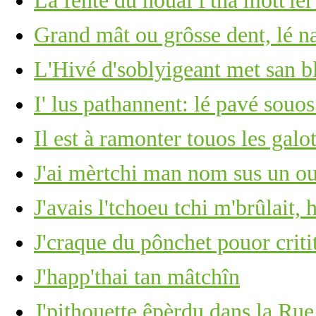
La fente du nouai f'tha mott'ler
Grand mât ou grôsse dent, lé 
L'Hivé d'soblyigeant met san b
I' lus pathannent: lé pavé souos
Il est à ramonter touos les gal
J'ai mèrtchi man nom sus un ou
J'avais l'tchoeu tchi m'brûlait, 
J'craque du pônchet pouor criti
J'happ'thai tan mâtchîn
J'pithouette êpèrdu dans la Rue