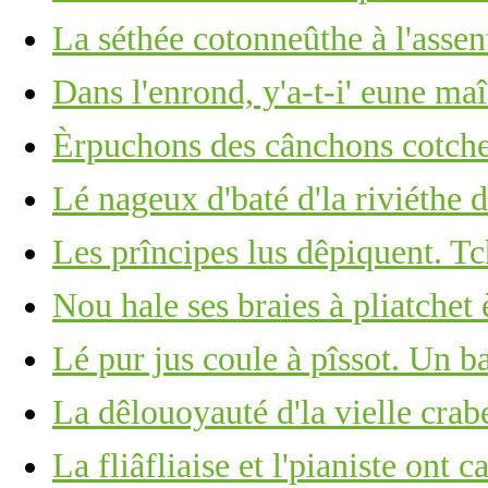
La séthée cotonneûthe à l'assen
Dans l'enrond, y'a-t-i' eune ma
Èrpuchons des cânchons cotchet
Lé nageux d'baté d'la riviéthe d
Les prîncipes lus dêpiquent. Tc
Nou hale ses braies à pliatche
Lé pur jus coule à pîssot. Un b
La dêlouoyauté d'la vielle crabe
La fliâfliaise et l'pianiste ont c