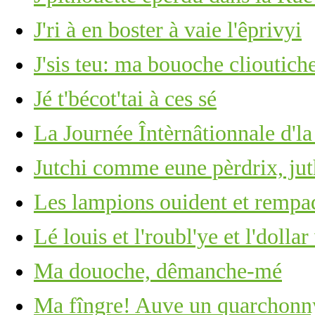
J'ri à en boster à vaie l'êprivyi
J'sis teu: ma bouoche clioutich
Jé t'bécot'tai à ces sé
La Journée Întèrnâtionnale d'l
Jutchi comme eune pèrdrix, ju
Les lampions ouident et rempa
Lé louis et l'roubl'ye et l'dolla
Ma douoche, dêmanche-mé
Ma fîngre! Auve un quarchonny