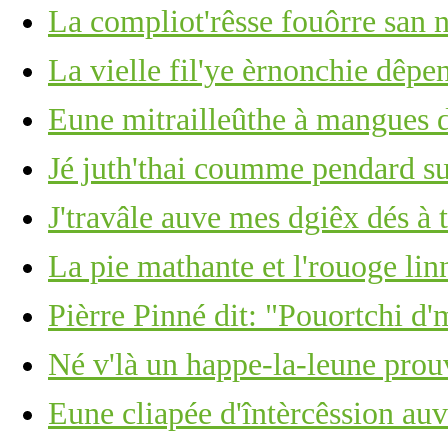
La compliot'rêsse fouôrre san n
La vielle fil'ye èrnonchie dêpe
Eune mitrailleûthe à mangues d
Jé juth'thai coumme pendard su
J'travâle auve mes dgiêx dés à 
La pie mathante et l'rouoge lin
Pièrre Pinné dit: "Pouortchi d'
Né v'là un happe-la-leune pro
Eune cliapée d'întèrcêssion au