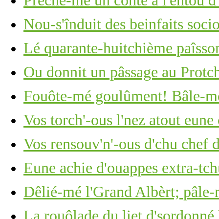
Prêche-mé un conte à l'entou d'l
Nou-s'înduit des beinfaits soc
Lé quarante-huitchième paîsson
Ou donnit un pâssage au Protc
Fouôte-mé goulûment! Bâle-mé
Vos torch'-ous l'nez atout eun
Vos rensouv'n'-ous d'chu chef 
Eune achie d'ouappes extra-tch
Dêlié-mé l'Grand Albèrt; pâle-
La rouôlade du liet d'sordonné 