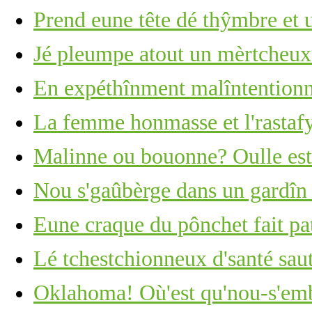
Prend eune tête dé thŷmbre et u
Jé pleumpe atout un mèrtcheu
En expéthînment malîntention
La femme honmasse et l'rastaf
Malinne ou bouonne? Oulle est 
Nou s'gaûbèrge dans un gardîn
Eune craque du pônchet fait pat
Lé tchestchionneux d'santé saut
Oklahoma! Où'est qu'nou-s'em