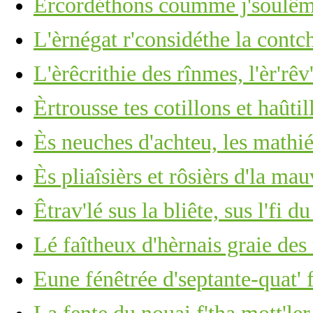
Èrcordéthons coumme j'soulêmes
L'èrnégat r'considéthe la cont
L'èrêcrithie des rînmes, l'èr'rêv
Èrtrousse tes cotillons et haûti
Ès neuches d'achteu, les mathiés
Ès pliaîsièrs et rôsièrs d'la mau
Êtrav'lé sus la bliête, sus l'fi d
Lé faîtheux d'hèrnais graie des
Eune fénêtrée d'septante-quat' 