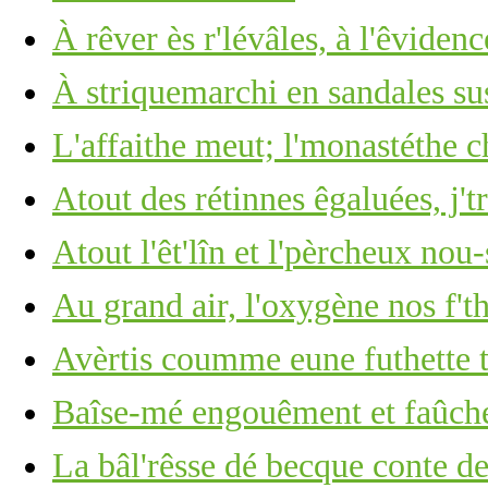
À rêver ès r'lévâles, à l'êviden
À striquemarchi en sandales sus
L'affaithe meut; l'monastéthe c
Atout des rétinnes êgaluées, j't
Atout l'êt'lîn et l'pèrcheux nou-
Au grand air, l'oxygène nos f't
Avèrtis coumme eune futhette
Baîse-mé engouêment et faûch
La bâl'rêsse dé becque conte d