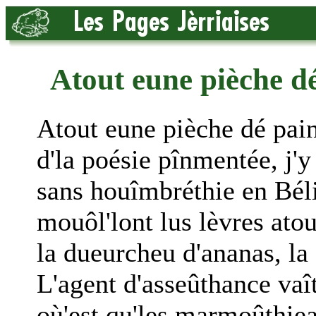
Atout eune pièche dé
Atout eune pièche dé pain
d'la poésie pînmentée, j'y
sans houîmbréthie en Béli
mouôl'lont lus lèvres atou
la dueurcheu d'ananas, l
L'agent d'asseûthance vaî
où'est qu'les marmoûthie