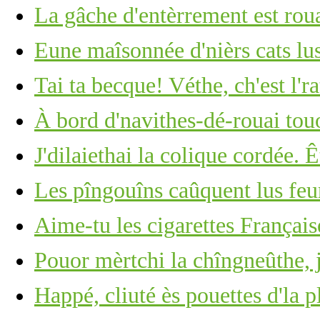
La gâche d'entèrrement est roua
Eune maîsonnée d'nièrs cats lus
Tai ta becque! Véthe, ch'est l'ra
À bord d'navithes-dé-rouai tou
J'dilaiethai la colique cordée. 
Les pîngouîns caûquent lus feu
Aime-tu les cigarettes Français
Pouor mèrtchi la chîngneûthe, j
Happé, cliuté ès pouettes d'la p