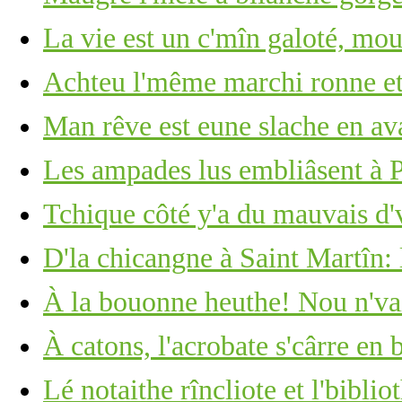
La vie est un c'mîn galoté, mou
Achteu l'même marchi ronne et
Man rêve est eune slache en ava
Les ampades lus embliâsent à
Tchique côté y'a du mauvais d'
D'la chicangne à Saint Martîn: 
À la bouonne heuthe! Nou n'vait
À catons, l'acrobate s'cârre en 
Lé notaithe rîncliote et l'biblio