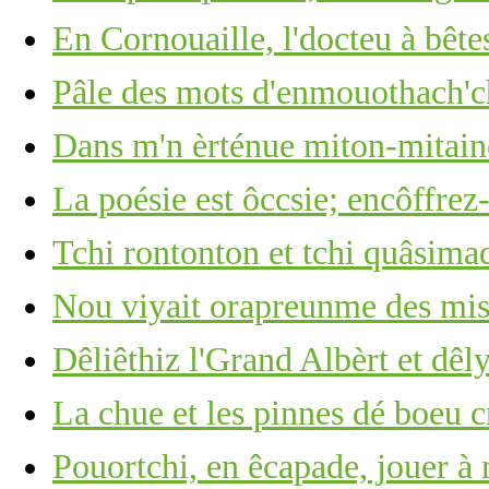
En Cornouaille, l'docteu à bête
Pâle des mots d'enmouothach'ch
Dans m'n èrténue miton-mitain
La poésie est ôccsie; encôffrez-
Tchi rontonton et tchi quâsima
Nou viyait orapreunme des mis
Dêliêthiz l'Grand Albèrt et dêl
La chue et les pinnes dé boeu c
Pouortchi, en êcapade, jouer à