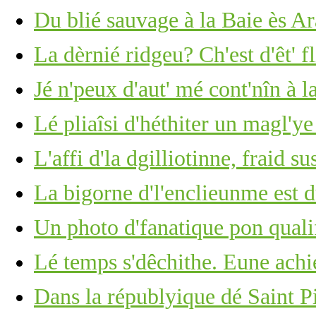
Du blié sauvage à la Baie ès A
La dèrnié ridgeu? Ch'est d'êt' f
Jé n'peux d'aut' mé cont'nîn à l
Lé pliaîsi d'héthiter un magl'ye
L'affi d'la dgilliotinne, fraid su
La bigorne d'l'enclieunme est du
Un photo d'fanatique pon quali
Lé temps s'dêchithe. Eune achi
Dans la républyique dé Saint P