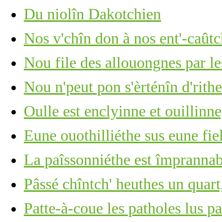
Du niolîn Dakotchien
Nos v'chîn don à nos ent'-caûtch
Nou file des allouongnes par le
Nou n'peut pon s'èrténîn d'rithe
Oulle est enclyinne et ouillinn
Eune ouothilliéthe sus eune fie
La paîssonniéthe est împrannab
Pâssé chîntch' heuthes un quart,
Patte-à-coue les patholes lus p