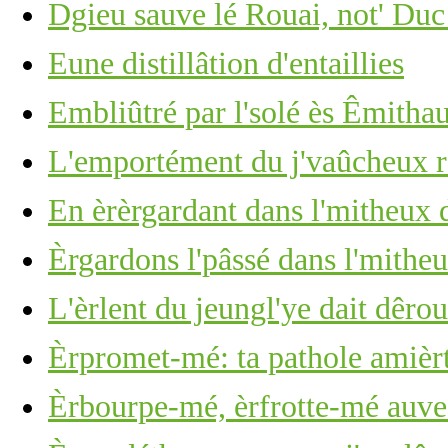
Dgieu sauve lé Rouai, not' Duc
Eune distillâtion d'entaillies
Embliûtré par l'solé ès Êmitha
L'emportément du j'vaûcheux r'
En èrèrgardant dans l'mitheux d
Èrgardons l'pâssé dans l'mitheu
L'èrlent du jeungl'ye dait dêro
Èrpromet-mé: ta pathole amièr
Èrbourpe-mé, èrfrotte-mé auve 