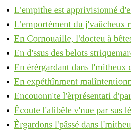
L'empithe est apprivisionné d'e
L'emportément du j'vaûcheux r'
En Cornouaille, l'docteu à bête
En d'ssus des belots striquemarc
En èrèrgardant dans l'mitheux d
En expéthînment malîntention
Encouonn'te l'èrprésentati d'p
Êcoute l'alibêle v'nue par sus lé
Èrgardons l'pâssé dans l'mitheu