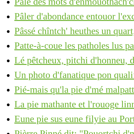
Pâle des mots d'enmouothach'ch
Pâler d'abondance entouor l'ex
Pâssé chîntch' heuthes un quart,
Patte-à-coue les patholes lus p
Lé pêtcheux, pitchi d'honneu, 
Un photo d'fanatique pon quali
Pié-mais qu'la pie d'mé malpatt
La pie mathante et l'rouoge lin
Eune pie sus eune filyie au Por
Pièrre Pinné dit: "Pouortchi d'