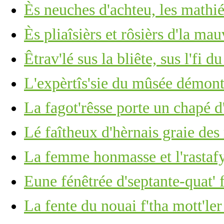
Ès neuches d'achteu, les mathiés
Ès pliaîsièrs et rôsièrs d'la mau
Êtrav'lé sus la bliête, sus l'fi d
L'expèrtîs'sie du mûsée démont
La fagot'rêsse porte un chapé d
Lé faîtheux d'hèrnais graie des
La femme honmasse et l'rastaf
Eune fénêtrée d'septante-quat' 
La fente du nouai f'tha mott'ler