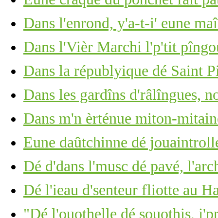
Dans l'enrond, y'a-t-i' eune ma
Dans l'Vièr Marchi l'p'tit pîng
Dans la républyique dé Saint P
Dans les gardîns d'râlîngues, no
Dans m'n èrténue miton-mitain
Eune daûtchinne dé jouaintrolle,
Dé d'dans l'musc dé pavé, l'arc
Dé l'ieau d'senteur fliotte au 
"Dé l'ouothelle dé souothis, j'p