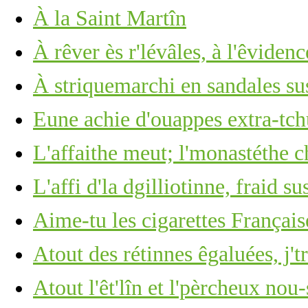
À la Saint Martîn
À rêver ès r'lévâles, à l'êviden
À striquemarchi en sandales sus
Eune achie d'ouappes extra-tch
L'affaithe meut; l'monastéthe c
L'affi d'la dgilliotinne, fraid su
Aime-tu les cigarettes Français
Atout des rétinnes êgaluées, j't
Atout l'êt'lîn et l'pèrcheux nou-