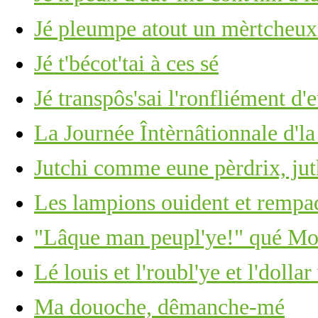
Jé pleumpe atout un mèrtcheu
Jé t'bécot'tai à ces sé
Jé transpôs'sai l'ronfliément d'
La Journée Întèrnâtionnale d'l
Jutchi comme eune pèrdrix, ju
Les lampions ouident et rempa
"Lâque man peupl'ye!" qué Moï
Lé louis et l'roubl'ye et l'dolla
Ma douoche, dêmanche-mé