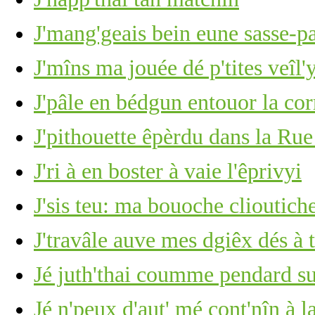
J'mang'geais bein eune sasse-pa
J'mîns ma jouée dé p'tites veîl'
J'pâle en bédgun entouor la co
J'pithouette êpèrdu dans la Rue
J'ri à en boster à vaie l'êprivyi
J'sis teu: ma bouoche clioutich
J'travâle auve mes dgiêx dés à 
Jé juth'thai coumme pendard su
Jé n'peux d'aut' mé cont'nîn à l