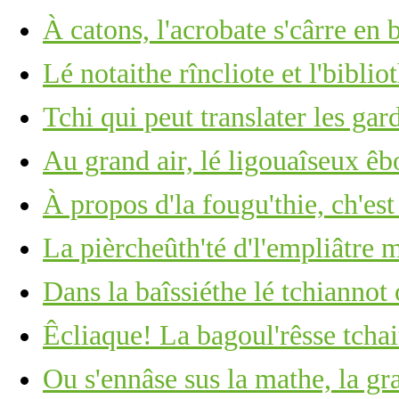
À catons, l'acrobate s'cârre en 
Lé notaithe rîncliote et l'biblio
Tchi qui peut translater les ga
Au grand air, lé ligouaîseux êb
À propos d'la fougu'thie, ch'est
La pièrcheûth'té d'l'empliâtre
Dans la baîssiéthe lé tchiannot
Êcliaque! La bagoul'rêsse tchai
Ou s'ennâse sus la mathe, la gr