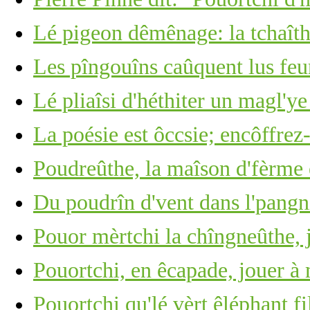
Lé pigeon dêmênage: la tchaîth
Les pîngouîns caûquent lus feu
Lé pliaîsi d'héthiter un magl'ye
La poésie est ôccsie; encôffrez-
Poudreûthe, la maîson d'fèrme 
Du poudrîn d'vent dans l'pangn
Pouor mèrtchi la chîngneûthe, j
Pouortchi, en êcapade, jouer à
Pouortchi qu'lé vèrt êléphant fi