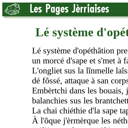
Lé système d'opé
Lé système d'opéthâtion pre
un morcé d'sape et s'met à f
L'ongliet sus la lînmelle la
dé fôssé, attaque à san corp
Embèrtchi dans les bouais, j'
balanchies sus les brantchett
La chai chiéthie d'la sape ta
À l'ôque j'èrmèrque les néth