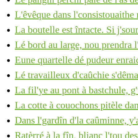
L'êvêque dans l'consistouaithe
La boutelle est întacte. Si j's
Lé bord au large, nou prendra l
Eune quartelle dé pudeur enrai
Lé travailleux d'caûchie s'dêm
La fil'ye au pont à bastchule, g
La cotte à couochons pitèle dan
Dans l'gardîn d'la caûminne, y
Ratèrré à la fîn, blianc l'tou de