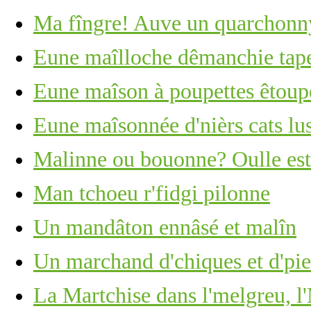
Ma fîngre! Auve un quarchonny
Eune maîlloche dêmanchie tape 
Eune maîson à poupettes êtoupé
Eune maîsonnée d'nièrs cats lus
Malinne ou bouonne? Oulle est 
Man tchoeu r'fidgi pilonne
Un mandâton ennâsé et malîn
Un marchand d'chiques et d'piea
La Martchise dans l'melgreu, l'