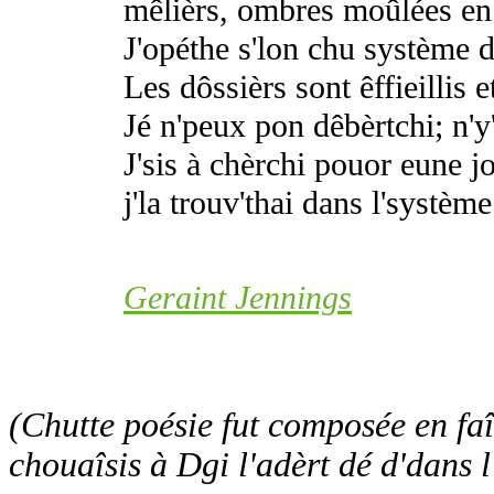
mêlièrs, ombres moûlées e
J'opéthe s'lon chu système 
Les dôssièrs sont êffieillis et
Jé n'peux pon dêbèrtchi; n'y
J'sis à chèrchi pouor eune j
j'la trouv'thai dans l'systèm
Geraint Jennings
(Chutte poésie fut composée en fa
chouaîsis à Dgi l'adèrt dé d'dans l