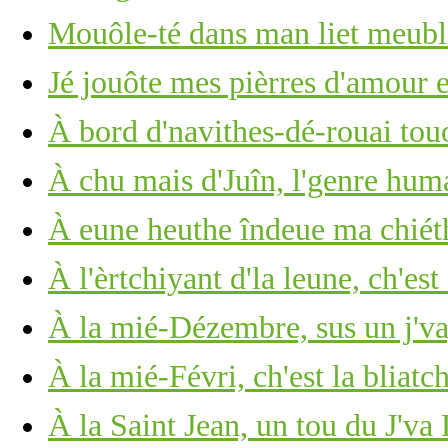
Mouôle-té dans man liet meub
Jé jouôte mes pièrres d'amour 
À bord d'navithes-dé-rouai tou
À chu mais d'Juîn, l'genre huma
À eune heuthe îndeue ma chié
À l'èrtchiyant d'la leune, ch'est
À la mié-Dézembre, sus un j'v
À la mié-Févri, ch'est la bliatc
À la Saint Jean, un tou du J'va