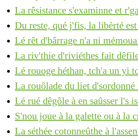
La rêsistance s'examinne et r'g
Du reste, qué j'fis, la libèrté es
Lé rêt d'bârrage n'a ni mémoua
La riv'thie d'riviéthes fait dêfile
Lé rouoge héthan, tch'a un yi t
La rouôlade du liet d'sordonné 
Lé rué dêgôle à en saûsser l's i
S'nou joue à la galette ou à la 
La séthée cotonneûthe à l'assen