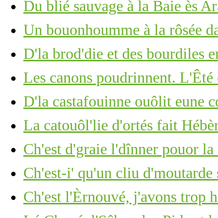
Du blié sauvage à la Baie ès A
Un bouonhoumme à la rôsée d
D'la brod'die et des bourdiles e
Les canons poudrinnent. L'Êté 
D'la castafouinne ouôlit eune 
La catouôl'lie d'ortés fait Hébèr
Ch'est d'graie l'dînner pouor la 
Ch'est-i' qu'un cliu d'moutarde
Ch'est l'Èrnouvé, j'avons trop 