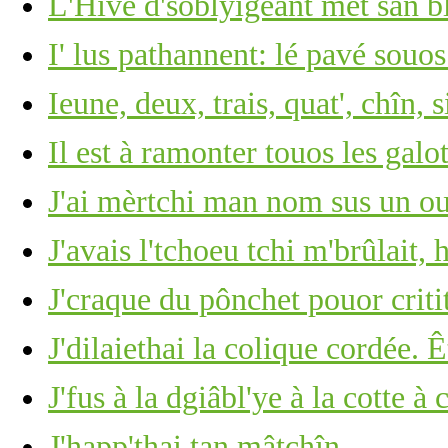
L'Hivé d'soblyigeant met san b
I' lus pathannent: lé pavé souos
Ieune, deux, trais, quat', chîn, s
Il est à ramonter touos les gal
J'ai mèrtchi man nom sus un ou
J'avais l'tchoeu tchi m'brûlait, 
J'craque du pônchet pouor criti
J'dilaiethai la colique cordée. 
J'fus à la dgiâbl'ye à la cotte 
J'happ'thai tan mâtchîn