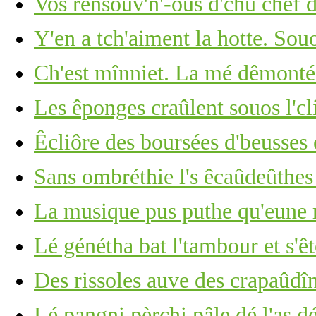
Vos rensouv'n'-ous d'chu chef 
Y'en a tch'aiment la hotte. Souo
Ch'est mînniet. La mé dêmonté
Les êponges craûlent souos l'cli
Êcliôre des boursées d'beusses 
Sans ombréthie l's êcaûdeûthe
La musique pus puthe qu'eune r
Lé génétha bat l'tambour et s'ê
Des rissoles auve des crapaûdî
Lé pangni pèrchi pâle dé l'as d