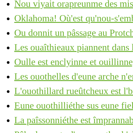
Nou viyait orapreunme des mis
Oklahoma! Où'est qu'nou-s'em
Ou donnit un pâssage au Protc
Les ouaîthieaux piannent dans 
Oulle est enclyinne et ouillinn
Les ouothelles d'eune arche n'e
L'ouothillard rueûtcheux est l'
Eune ouothilliéthe sus eune fie
La paîssonniéthe est împrannab