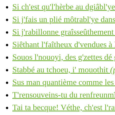
Si ch'est qu'l'hèrbe au dgiâbl'y
Si j'fais un plié môtrabl'ye dan
Si j'rabillonne graîsseûthement
Siêthant l'faîtheux d'vendues à
Souos l'nouoyi, des g'zettes dé 
Stabbé au tchoeu, i' mouothit
(
Sus man quantième comme les c
T'rensouveins-tu du renfreunm
Tai ta becque! Véthe, ch'est l'ra