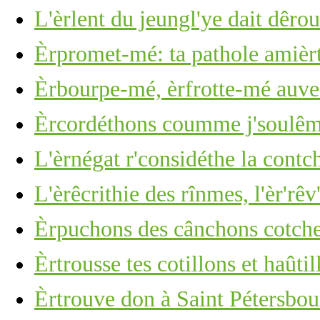
L'èrlent du jeungl'ye dait dêro
Èrpromet-mé: ta pathole amièr
Èrbourpe-mé, èrfrotte-mé auve 
Èrcordéthons coumme j'soulêmes
L'èrnégat r'considéthe la cont
L'èrêcrithie des rînmes, l'èr'rêv
Èrpuchons des cânchons cotchet
Èrtrousse tes cotillons et haûti
Èrtrouve don à Saint Pétersbour