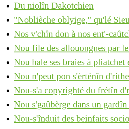
Du niolîn Dakotchien
"Noblièche oblyige," qu'lé Sie
Nos v'chîn don à nos ent'-caûtch
Nou file des allouongnes par le
Nou hale ses braies à pliatche
Nou n'peut pon s'èrténîn d'rithe
Nou-s'a copyrighté du frétîn d
Nou s'gaûbèrge dans un gardîn
Nou-s'înduit des beinfaits soc