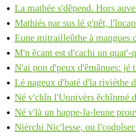
La mathée s'dêpend. Hors auve
Mathiés par sus lé g'nêt, l'înca
Eune mitrailleûthe à mangues d
M'n êcant est d'cachi un quat'-
N'ai pon d'peux d'êmânues: jé t
Lé nageux d'baté d'la riviéthe d
Né v'chîn l'Unnivèrs êchînmé d
Né v'là un happe-la-leune pro
Nièrchi Nic'lesse, ou l'codpîser