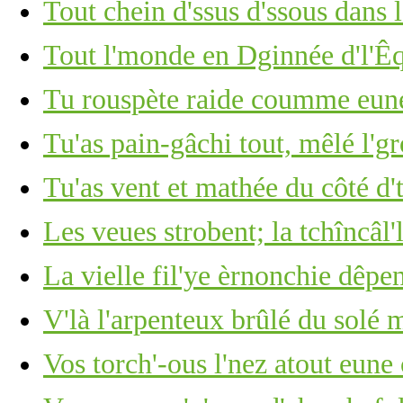
Tout chein d'ssus d'ssous dans 
Tout l'monde en Dginnée d'l'Êq
Tu rouspète raide coumme eune 
Tu'as pain-gâchi tout, mêlé l'g
Tu'as vent et mathée du côté d'
Les veues strobent; la tchîncâl'l
La vielle fil'ye èrnonchie dêpe
V'là l'arpenteux brûlé du solé 
Vos torch'-ous l'nez atout eun