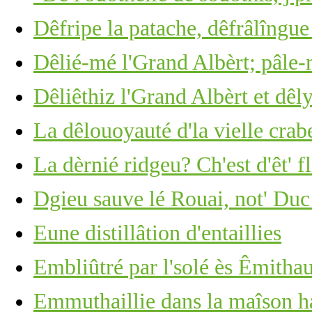
Dêfripe la patache, dêfrâlîngue 
Dêlié-mé l'Grand Albèrt; pâle-
Dêliêthiz l'Grand Albèrt et dêl
La dêlouoyauté d'la vielle crabe
La dèrnié ridgeu? Ch'est d'êt' f
Dgieu sauve lé Rouai, not' Duc
Eune distillâtion d'entaillies
Embliûtré par l'solé ès Êmitha
Emmuthaillie dans la maîson h