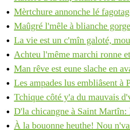
Mèrtchure annonche lé fagotage
Maûgré l'mêle à blianche gorge 
La vie est un c'mîn galoté, mou
Achteu l'même marchi ronne et
Man rêve est eune slache en ava
Les ampades lus embliâsent à
Tchique côté y'a du mauvais d'
D'la chicangne à Saint Martîn: 
À la bouonne heuthe! Nou n'vait