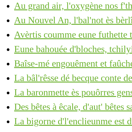
Au grand air, l'oxygène nos f't
Au Nouvel An, l'bal'not ès bèrl
Avèrtis coumme eune futhette
Eune bahouée d'bloches, tchilyi
Baîse-mé engouêment et faûch
La bâl'rêsse dé becque conte d
La baronmette ès pouôrres gens
Des bêtes à êcale, d'aut' bêtes 
La bigorne d'l'enclieunme est du