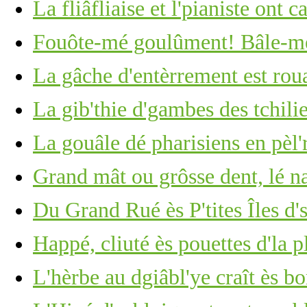
La fliâfliaise et l'pianiste ont c
Fouôte-mé goulûment! Bâle-mé
La gâche d'entèrrement est roua
La gib'thie d'gambes des tchili
La gouâle dé pharisiens en pèl'
Grand mât ou grôsse dent, lé 
Du Grand Rué ès P'tites Îles d'
Happé, cliuté ès pouettes d'la p
L'hèrbe au dgiâbl'ye craît ès b