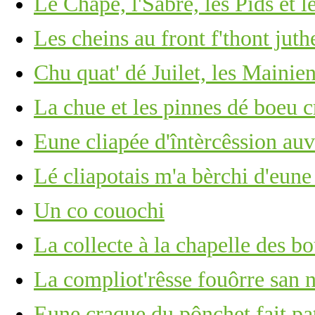
Lé Chapé, l'Sâbre, les Pids et l
Les cheins au front f'thont ju
Chu quat' dé Juilet, les Mainie
La chue et les pinnes dé boeu c
Eune cliapée d'întèrcêssion au
Lé cliapotais m'a bèrchi d'eun
Un co couochi
La collecte à la chapelle des bo
La compliot'rêsse fouôrre san n
Eune craque du pônchet fait pat