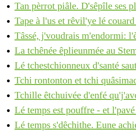
Tan pèrrot piâle. D'sêpîle ses p
Tape à l'us et rêvil'ye lé couar
Tâssé, j'voudrais m'endormi: l'
La tchênée êplieunmée au Stemb
Lé tchestchionneux d'santé saut
Tchi rontonton et tchi quâsima
Tchille êtchuivée d'enfé qu'j'av
Lé temps est pouffre - et l'pavé
Lé temps s'dêchithe. Eune achi