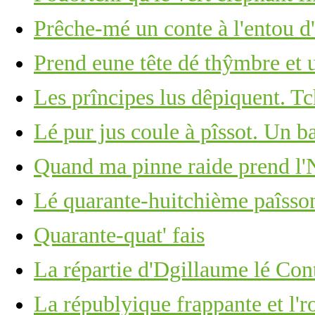
Prêche-mé un conte à l'entou d'l
Prend eune tête dé thŷmbre et u
Les prîncipes lus dêpiquent. Tc
Lé pur jus coule à pîssot. Un b
Quand ma pinne raide prend l'N
Lé quarante-huitchième paîsson
Quarante-quat' fais
La répartie d'Dgillaume lé Con
La républyique frappante et l'