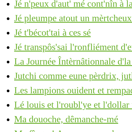
Jé n'peux d'aut' mé cont'nîn à l
Jé pleumpe atout un mèrtcheu
Jé t'bécot'tai à ces sé
Jé transpôs'sai l'ronfliément d'
La Journée Întèrnâtionnale d'l
Jutchi comme eune pèrdrix, ju
Les lampions ouident et rempa
Lé louis et l'roubl'ye et l'dolla
Ma douoche, dêmanche-mé