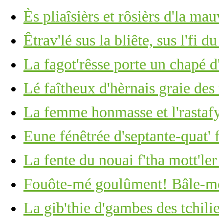
Ès pliaîsièrs et rôsièrs d'la mau
Êtrav'lé sus la bliête, sus l'fi d
La fagot'rêsse porte un chapé d
Lé faîtheux d'hèrnais graie des
La femme honmasse et l'rastaf
Eune fénêtrée d'septante-quat' 
La fente du nouai f'tha mott'ler
Fouôte-mé goulûment! Bâle-mé
La gib'thie d'gambes des tchili