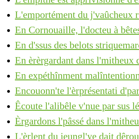
L'emportément du j'vaûcheux r'
En Cornouaille, l'docteu à bête
En d'ssus des belots striquemarc
En èrèrgardant dans l'mitheux d
En expéthînment malîntention
Encouonn'te l'èrprésentati d'p
Êcoute l'alibêle v'nue par sus lé
Èrgardons l'pâssé dans l'mitheu
L'èrlent du jeungl'ye dait dêro