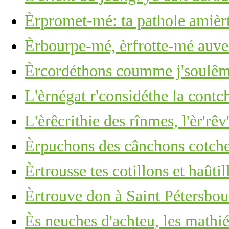
Èrpromet-mé: ta pathole amièr
Èrbourpe-mé, èrfrotte-mé auve 
Èrcordéthons coumme j'soulêmes
L'èrnégat r'considéthe la cont
L'èrêcrithie des rînmes, l'èr'rêv
Èrpuchons des cânchons cotchet
Èrtrousse tes cotillons et haûti
Èrtrouve don à Saint Pétersbour
Ès neuches d'achteu, les mathiés