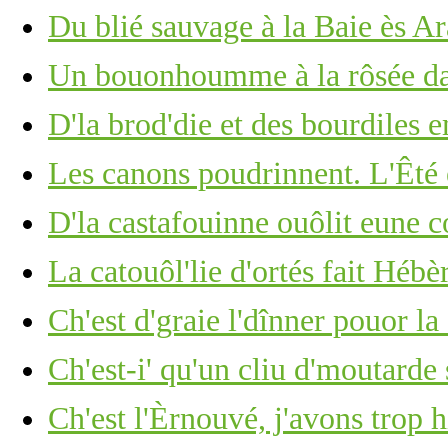
Du blié sauvage à la Baie ès A
Un bouonhoumme à la rôsée d
D'la brod'die et des bourdiles e
Les canons poudrinnent. L'Êté 
D'la castafouinne ouôlit eune 
La catouôl'lie d'ortés fait Hébèr
Ch'est d'graie l'dînner pouor la 
Ch'est-i' qu'un cliu d'moutarde
Ch'est l'Èrnouvé, j'avons trop 