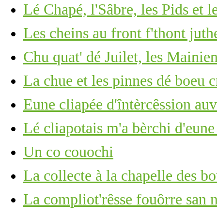
Lé Chapé, l'Sâbre, les Pids et l
Les cheins au front f'thont ju
Chu quat' dé Juilet, les Mainie
La chue et les pinnes dé boeu c
Eune cliapée d'întèrcêssion au
Lé cliapotais m'a bèrchi d'eun
Un co couochi
La collecte à la chapelle des bo
La compliot'rêsse fouôrre san n