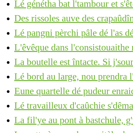
Lé génétha bat l'tambour et s'ê
Des rissoles auve des crapaûdî
Lé pangni pèrchi pâle dé l'as d
L'êvêque dans l'consistouaithe
La boutelle est întacte. Si j's
Lé bord au large, nou prendra l
Eune quartelle dé pudeur enrai
Lé travailleux d'caûchie s'dêm
La fil'ye au pont à bastchule, g