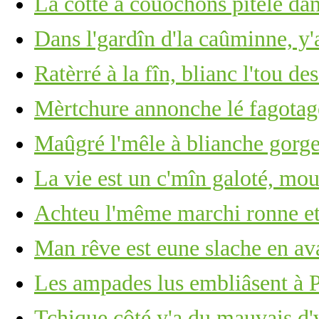
La cotte à couochons pitèle dan
Dans l'gardîn d'la caûminne, y
Ratèrré à la fîn, blianc l'tou de
Mèrtchure annonche lé fagotage
Maûgré l'mêle à blianche gorge 
La vie est un c'mîn galoté, mou
Achteu l'même marchi ronne et
Man rêve est eune slache en ava
Les ampades lus embliâsent à
Tchique côté y'a du mauvais d'