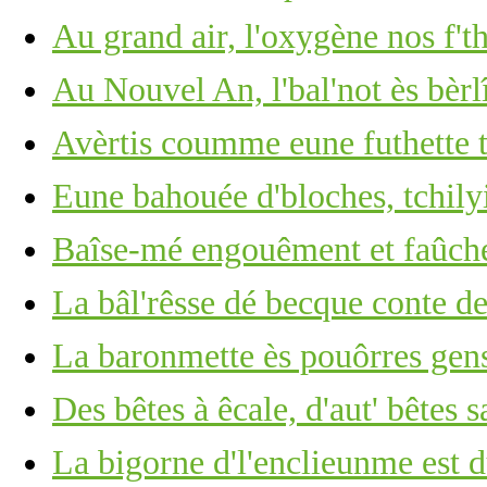
Au grand air, l'oxygène nos f't
Au Nouvel An, l'bal'not ès bèrl
Avèrtis coumme eune futhette
Eune bahouée d'bloches, tchilyi
Baîse-mé engouêment et faûch
La bâl'rêsse dé becque conte d
La baronmette ès pouôrres gens
Des bêtes à êcale, d'aut' bêtes 
La bigorne d'l'enclieunme est du