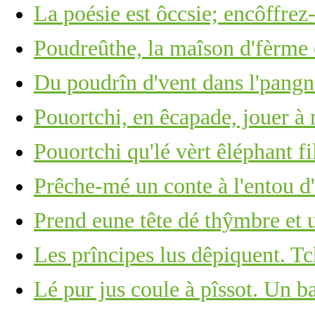
La poésie est ôccsie; encôffrez-
Poudreûthe, la maîson d'fèrme 
Du poudrîn d'vent dans l'pangn
Pouortchi, en êcapade, jouer à
Pouortchi qu'lé vèrt êléphant fi
Prêche-mé un conte à l'entou d'l
Prend eune tête dé thŷmbre et u
Les prîncipes lus dêpiquent. Tc
Lé pur jus coule à pîssot. Un b