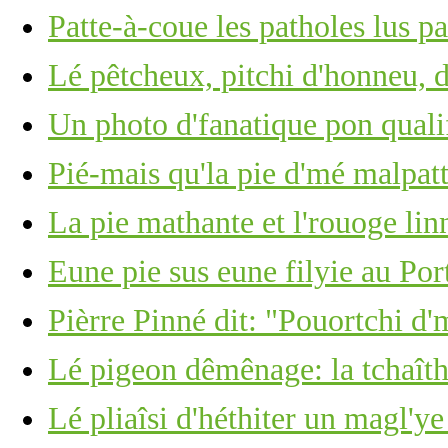
Patte-à-coue les patholes lus p
Lé pêtcheux, pitchi d'honneu, 
Un photo d'fanatique pon quali
Pié-mais qu'la pie d'mé malpatt
La pie mathante et l'rouoge lin
Eune pie sus eune filyie au Por
Pièrre Pinné dit: "Pouortchi d'
Lé pigeon dêmênage: la tchaîth
Lé pliaîsi d'héthiter un magl'ye