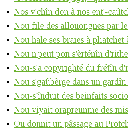
Nos v'chîn don à nos ent'-caûtch
Nou file des allouongnes par le
Nou hale ses braies à pliatche
Nou n'peut pon s'èrténîn d'rithe
Nou-s'a copyrighté du frétîn d
Nou s'gaûbèrge dans un gardîn
Nou-s'înduit des beinfaits soc
Nou viyait orapreunme des mis
Ou donnit un pâssage au Protc