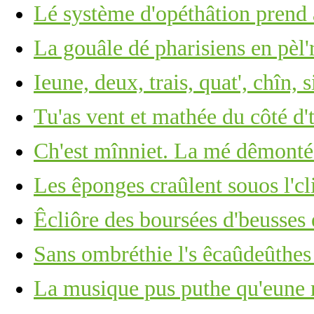
Lé système d'opéthâtion prend 
La gouâle dé pharisiens en pèl'
Ieune, deux, trais, quat', chîn, s
Tu'as vent et mathée du côté d'
Ch'est mînniet. La mé dêmonté
Les êponges craûlent souos l'cli
Êcliôre des boursées d'beusses 
Sans ombréthie l's êcaûdeûthe
La musique pus puthe qu'eune r