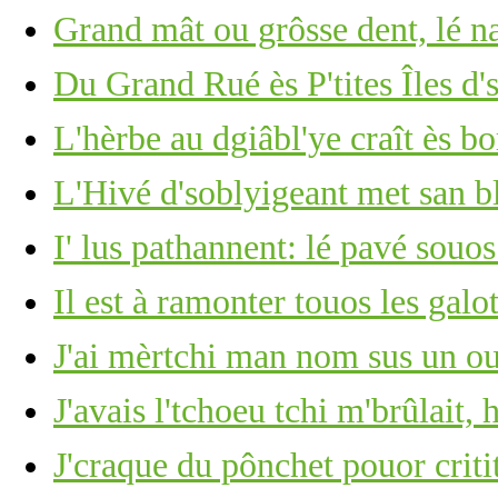
Grand mât ou grôsse dent, lé 
Du Grand Rué ès P'tites Îles d'
L'hèrbe au dgiâbl'ye craît ès b
L'Hivé d'soblyigeant met san b
I' lus pathannent: lé pavé souos
Il est à ramonter touos les gal
J'ai mèrtchi man nom sus un ou
J'avais l'tchoeu tchi m'brûlait, 
J'craque du pônchet pouor criti