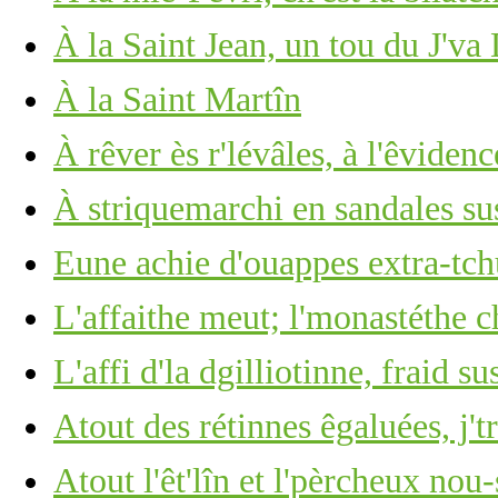
À la Saint Jean, un tou du J'va
À la Saint Martîn
À rêver ès r'lévâles, à l'êviden
À striquemarchi en sandales sus
Eune achie d'ouappes extra-tch
L'affaithe meut; l'monastéthe c
L'affi d'la dgilliotinne, fraid su
Atout des rétinnes êgaluées, j't
Atout l'êt'lîn et l'pèrcheux nou-