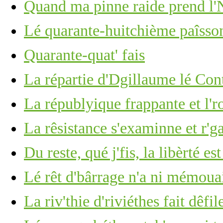
Quand ma pinne raide prend l'N
Lé quarante-huitchième paîsson
Quarante-quat' fais
La répartie d'Dgillaume lé Con
La républyique frappante et l'
La rêsistance s'examinne et r'g
Du reste, qué j'fis, la libèrté es
Lé rêt d'bârrage n'a ni mémoua
La riv'thie d'riviéthes fait dêfile