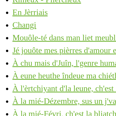
En Jèrriais
Changi
Mouôle-té dans man liet meub
Jé jouôte mes pièrres d'amour 
À chu mais d'Juîn, l'genre huma
À eune heuthe îndeue ma chié
À l'èrtchiyant d'la leune, ch'est
À la mié-Dézembre, sus un j'v
À la mié-Févri, ch'est la bliatc