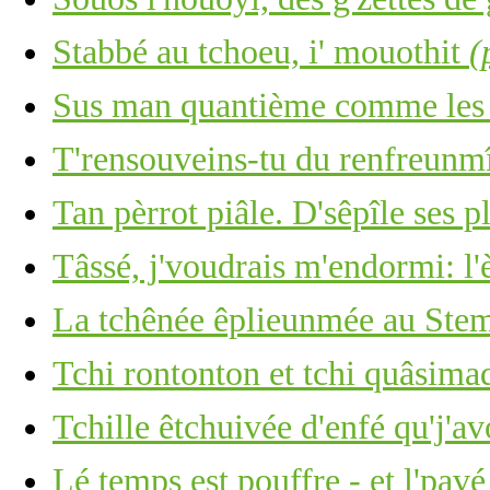
Stabbé au tchoeu, i' mouothit
(
Sus man quantième comme les c
T'rensouveins-tu du renfreunm
Tan pèrrot piâle. D'sêpîle ses p
Tâssé, j'voudrais m'endormi: l'
La tchênée êplieunmée au Stemb
Tchi rontonton et tchi quâsima
Tchille êtchuivée d'enfé qu'j'av
Lé temps est pouffre - et l'pavé