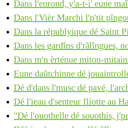
Dans l'enrond, y'a-t-i' eune ma
Dans l'Vièr Marchi l'p'tit pîng
Dans la républyique dé Saint P
Dans les gardîns d'râlîngues, no
Dans m'n èrténue miton-mitain
Eune daûtchinne dé jouaintrolle,
Dé d'dans l'musc dé pavé, l'arc
Dé l'ieau d'senteur fliotte au 
"Dé l'ouothelle dé souothis, j'p