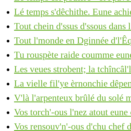
Lé temps s'dêchithe. Eune achi
Tout chein d'ssus d'ssous dans 
Tout l'monde en Dginnée d'l'Êq
Tu rouspète raide coumme eune 
Les veues strobent; la tchîncâl'l
La vielle fil'ye èrnonchie dêpe
V'là l'arpenteux brûlé du solé 
Vos torch'-ous l'nez atout eun
Vos rensouv'n'-ous d'chu chef 