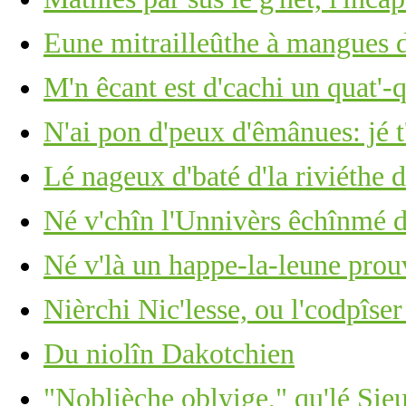
Eune mitrailleûthe à mangues d
M'n êcant est d'cachi un quat'-
N'ai pon d'peux d'êmânues: jé t
Lé nageux d'baté d'la riviéthe d
Né v'chîn l'Unnivèrs êchînmé d
Né v'là un happe-la-leune pro
Nièrchi Nic'lesse, ou l'codpîser
Du niolîn Dakotchien
"Noblièche oblyige," qu'lé Sie