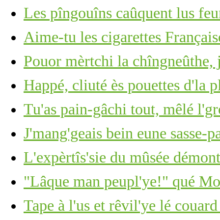
Les pîngouîns caûquent lus feu
Aime-tu les cigarettes Français
Pouor mèrtchi la chîngneûthe, j
Happé, cliuté ès pouettes d'la p
Tu'as pain-gâchi tout, mêlé l'g
J'mang'geais bein eune sasse-pa
L'expèrtîs'sie du mûsée démont
"Lâque man peupl'ye!" qué Moï
Tape à l'us et rêvil'ye lé couar