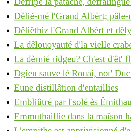
Dêfripe la patache, dêfrâlîngue 
Dêlié-mé l'Grand Albèrt; pâle-
Dêliêthiz l'Grand Albèrt et dêl
La dêlouoyauté d'la vielle crabe
La dèrnié ridgeu? Ch'est d'êt' f
Dgieu sauve lé Rouai, not' Duc
Eune distillâtion d'entaillies
Embliûtré par l'solé ès Êmitha
Emmuthaillie dans la maîson h
L'empithe est apprivisionné d'e