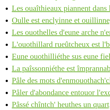
Les ouaîthieaux piannent dans 
Oulle est enclyinne et ouillinn
Les ouothelles d'eune arche n'e
L'ouothillard rueûtcheux est l'
Eune ouothilliéthe sus eune fie
La paîssonniéthe est împrannab
Pâle des mots d'enmouothach'ch
Pâler d'abondance entouor l'ex
Pâssé chîntch' heuthes un quart,