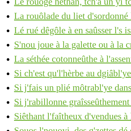
Lé rouoge héthan, tch'a un yi t
La rouôlade du liet d'sordonné 
Lé rué dêgôle à en saûsser l's i
S'nou joue à la galette ou à la 
La séthée cotonneûthe à l'assen
Si ch'est qu'l'hèrbe au dgiâbl'y
Si j'fais un plié môtrabl'ye dan
Si j'rabillonne graîsseûthement
Siêthant l'faîtheux d'vendues à
Souos l'nouoyi, des g'zettes dé 