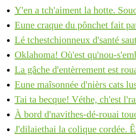
Y'en a tch'aiment la hotte. Souo
Eune craque du pônchet fait pat
Lé tchestchionneux d'santé saut
Oklahoma! Où'est qu'nou-s'em
La gâche d'entèrrement est roua
Eune maîsonnée d'nièrs cats lus
Tai ta becque! Véthe, ch'est l'ra
À bord d'navithes-dé-rouai tou
J'dilaiethai la colique cordée. 