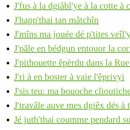
J'fus à la dgiâbl'ye à la cotte 
J'happ'thai tan mâtchîn
J'mîns ma jouée dé p'tites veîl'
J'pâle en bédgun entouor la co
J'pithouette êpèrdu dans la Rue
J'ri à en boster à vaie l'êprivyi
J'sis teu: ma bouoche clioutich
J'travâle auve mes dgiêx dés à 
Jé juth'thai coumme pendard su