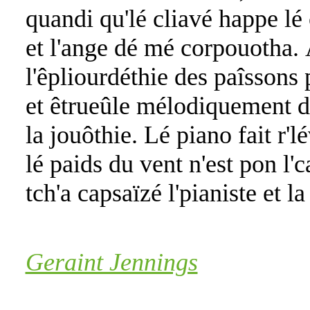
quandi qu'lé cliavé happe lé 
et l'ange dé mé corpouotha. 
l'êpliourdéthie des paîssons 
et êtrueûle mélodiquement da
la jouôthie. Lé piano fait r'lé
lé paids du vent n'est pon l'
tch'a capsaïzé l'pianiste et la 
Geraint Jennings