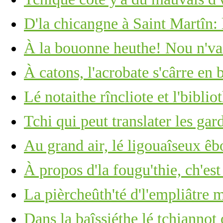
D'la chicangne à Saint Martîn: 
À la bouonne heuthe! Nou n'vait
À catons, l'acrobate s'cârre en 
Lé notaithe rîncliote et l'biblio
Tchi qui peut translater les ga
Au grand air, lé ligouaîseux êb
À propos d'la fougu'thie, ch'est
La pièrcheûth'té d'l'empliâtre
Dans la baîssiéthe lé tchiannot