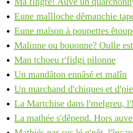
Ma fîngre! Auve un quarchonny
Eune maîlloche dêmanchie tape 
Eune maîson à poupettes êtoupé
Malinne ou bouonne? Oulle est 
Man tchoeu r'fidgi pilonne
Un mandâton ennâsé et malîn
Un marchand d'chiques et d'piea
La Martchise dans l'melgreu, l'
La mathée s'dêpend. Hors auve
Mathiés par sus lé g'nêt, l'înca