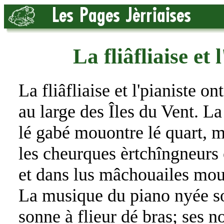
La fliâfliaise et 
La fliâfliaise et l'pianiste on
au large des Îles du Vent. La 
lé gabé mouontre lé quart, 
les cheurques èrtchîngneurs 
et dans lus mâchouailes mouo
La musique du piano nyée so
sonne à flieur dé bras; ses n