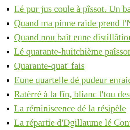
Lé pur jus coule à pîssot. Un b
Quand ma pinne raide prend l'N
Quand nou bait eune distillâtio
Lé quarante-huitchième paîsson
Quarante-quat' fais
Eune quartelle dé pudeur enrai
Ratèrré à la fîn, blianc l'tou de
La réminiscence dé la résipèle
La répartie d'Dgillaume lé Con