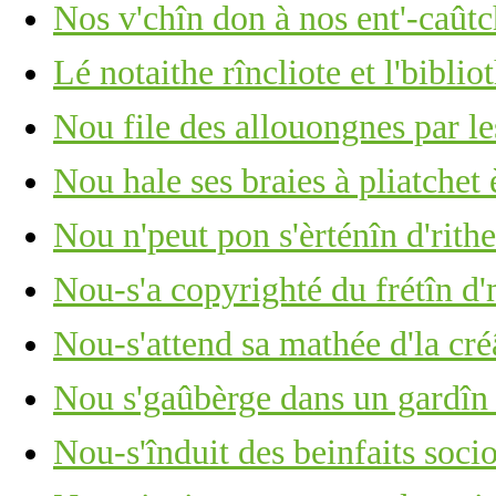
Nos v'chîn don à nos ent'-caûtch
Lé notaithe rîncliote et l'biblio
Nou file des allouongnes par le
Nou hale ses braies à pliatche
Nou n'peut pon s'èrténîn d'rithe
Nou-s'a copyrighté du frétîn d
Nou-s'attend sa mathée d'la cré
Nou s'gaûbèrge dans un gardîn
Nou-s'înduit des beinfaits soc