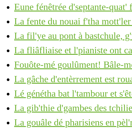
Eune fénêtrée d'septante-quat' 
La fente du nouai f'tha mott'ler
La fil'ye au pont à bastchule, g
La fliâfliaise et l'pianiste ont c
Fouôte-mé goulûment! Bâle-mé
La gâche d'entèrrement est roua
Lé génétha bat l'tambour et s'ê
La gib'thie d'gambes des tchili
La gouâle dé pharisiens en pèl'