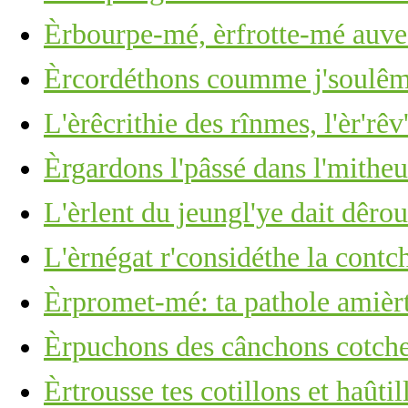
Èrbourpe-mé, èrfrotte-mé auve 
Èrcordéthons coumme j'soulêmes
L'èrêcrithie des rînmes, l'èr'rêv
Èrgardons l'pâssé dans l'mitheu
L'èrlent du jeungl'ye dait dêro
L'èrnégat r'considéthe la cont
Èrpromet-mé: ta pathole amièr
Èrpuchons des cânchons cotchet
Èrtrousse tes cotillons et haûti