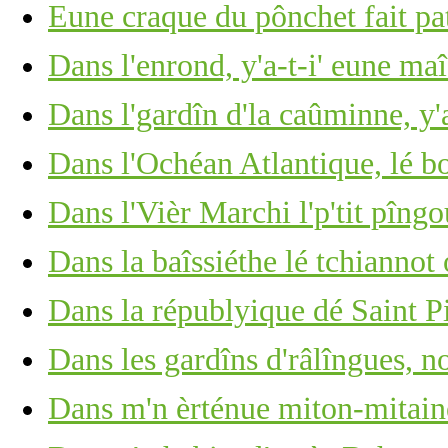
Eune craque du pônchet fait pat
Dans l'enrond, y'a-t-i' eune ma
Dans l'gardîn d'la caûminne, y
Dans l'Ochéan Atlantique, lé b
Dans l'Vièr Marchi l'p'tit pîng
Dans la baîssiéthe lé tchiannot
Dans la républyique dé Saint P
Dans les gardîns d'râlîngues, no
Dans m'n èrténue miton-mitain