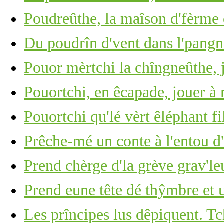
Poudreûthe, la maîson d'fèrme 
Du poudrîn d'vent dans l'pangn
Pouor mèrtchi la chîngneûthe, j
Pouortchi, en êcapade, jouer à
Pouortchi qu'lé vèrt êléphant fi
Prêche-mé un conte à l'entou d'l
Prend chèrge d'la grève grav'leu
Prend eune tête dé thŷmbre et u
Les prîncipes lus dêpiquent. Tc