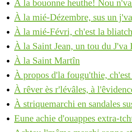
À la bouonne heuthe! Nou n'vait
À la mié-Dézembre, sus un j'v
À la mié-Févri, ch'est la bliatc
À la Saint Jean, un tou du J'va
À la Saint Martîn
À propos d'la fougu'thie, ch'est
À rêver ès r'lévâles, à l'êviden
À striquemarchi en sandales sus
Eune achie d'ouappes extra-tch