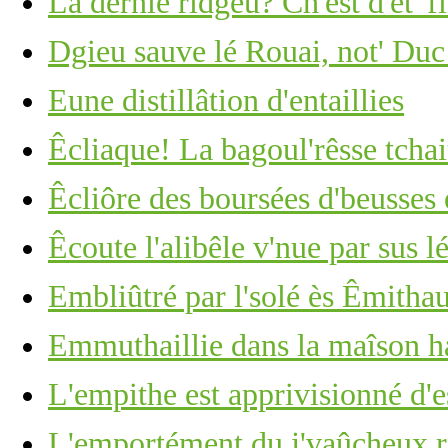
La dèrnié ridgeu? Ch'est d'êt' f
Dgieu sauve lé Rouai, not' Duc
Eune distillâtion d'entaillies
Êcliaque! La bagoul'rêsse tchai
Êcliôre des boursées d'beusses 
Êcoute l'alibêle v'nue par sus lé
Embliûtré par l'solé ès Êmitha
Emmuthaillie dans la maîson h
L'empithe est apprivisionné d'e
L'emportément du j'vaûcheux r'