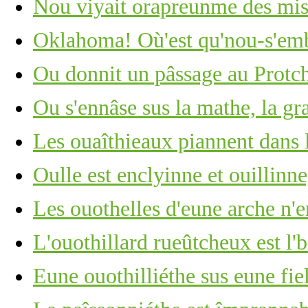
Nou viyait orapreunme des mis
Oklahoma! Où'est qu'nou-s'em
Ou donnit un pâssage au Protc
Ou s'ennâse sus la mathe, la gr
Les ouaîthieaux piannent dans 
Oulle est enclyinne et ouillinn
Les ouothelles d'eune arche n'e
L'ouothillard rueûtcheux est l'
Eune ouothilliéthe sus eune fie