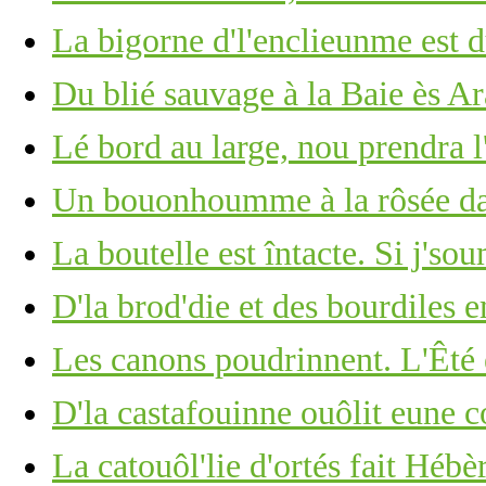
La bigorne d'l'enclieunme est du
Du blié sauvage à la Baie ès A
Lé bord au large, nou prendra l
Un bouonhoumme à la rôsée d
La boutelle est întacte. Si j's
D'la brod'die et des bourdiles e
Les canons poudrinnent. L'Êté 
D'la castafouinne ouôlit eune 
La catouôl'lie d'ortés fait Hébèr