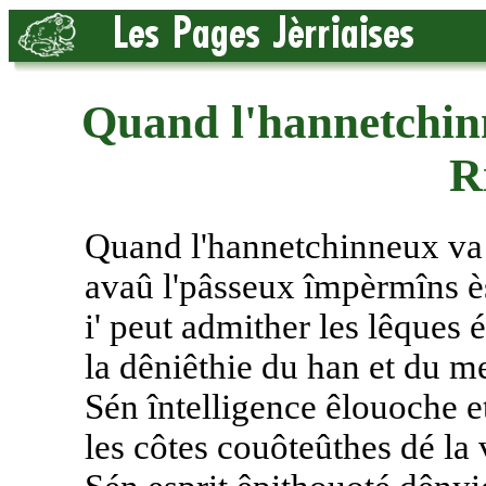
Quand l'hannetchinn
R
Quand l'hannetchinneux va l
avaû l'pâsseux împèrmîns è
i' peut admither les lêques é
la dêniêthie du han et du m
Sén întelligence êlouoche e
les côtes couôteûthes dé la 