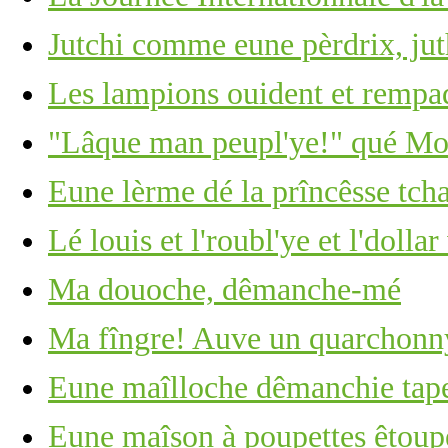
Jutchi comme eune pèrdrix, ju
Les lampions ouident et rempa
"Lâque man peupl'ye!" qué Moï
Eune lèrme dé la prîncêsse tcha
Lé louis et l'roubl'ye et l'dolla
Ma douoche, dêmanche-mé
Ma fîngre! Auve un quarchonny
Eune maîlloche dêmanchie tape 
Eune maîson à poupettes êtoupé