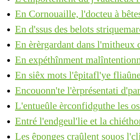
En Cornouaille, l'docteu à bête
En d'ssus des belots striquemarc
En èrèrgardant dans l'mitheux d
En expéthînment malîntention
En siêx mots l'êpitafl'ye fliaûn
Encouonn'te l'èrprésentati d'p
L'entueûle èrconfidguthe les os 
Entré l'endgeul'lie et la chiéth
Les êponges craûlent souos l'cli