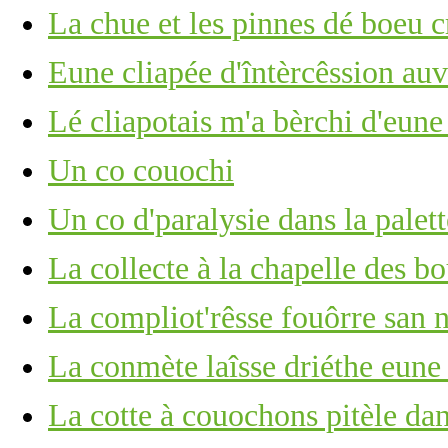
La chue et les pinnes dé boeu c
Eune cliapée d'întèrcêssion au
Lé cliapotais m'a bèrchi d'eun
Un co couochi
Un co d'paralysie dans la palett
La collecte à la chapelle des bo
La compliot'rêsse fouôrre san n
La conmète laîsse driéthe eune 
La cotte à couochons pitèle dan