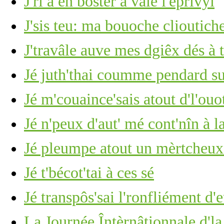
J'ri à en boster à vaie l'êprivyi
J'sis teu: ma bouoche clioutich
J'travâle auve mes dgiêx dés à 
Jé juth'thai coumme pendard su
Jé m'couaince'sais atout d'l'ouo
Jé n'peux d'aut' mé cont'nîn à l
Jé pleumpe atout un mèrtcheu
Jé t'bécot'tai à ces sé
Jé transpôs'sai l'ronfliément d'
La Journée Întèrnâtionnale d'l