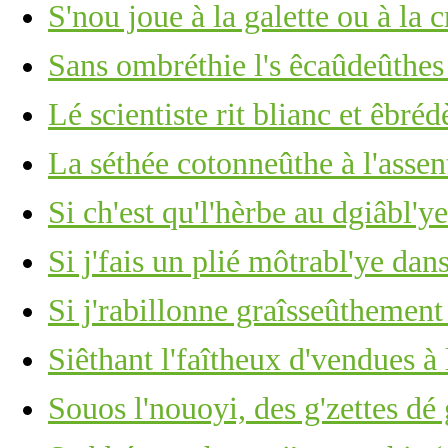
S'nou joue à la galette ou à la 
Sans ombréthie l's êcaûdeûthe
Lé scientiste rit blianc et êbréd
La séthée cotonneûthe à l'assen
Si ch'est qu'l'hèrbe au dgiâbl'y
Si j'fais un plié môtrabl'ye dan
Si j'rabillonne graîsseûthement
Siêthant l'faîtheux d'vendues à
Souos l'nouoyi, des g'zettes dé 