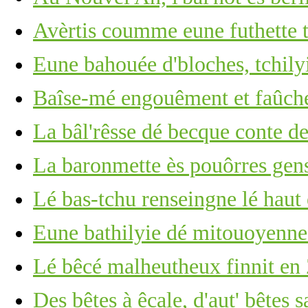
Avèrtis coumme eune futhette
Eune bahouée d'bloches, tchilyi
Baîse-mé engouêment et faûch
La bâl'rêsse dé becque conte d
La baronmette ès pouôrres gens
Lé bas-tchu renseingne lé haut 
Eune bathilyie dé mitouoyennes
Lé bêcé malheutheux finnit en
Des bêtes à êcale, d'aut' bêtes 