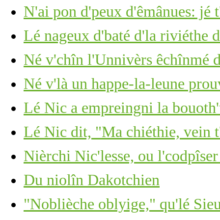
N'ai pon d'peux d'êmânues: jé t
Lé nageux d'baté d'la riviéthe d
Né v'chîn l'Unnivèrs êchînmé d
Né v'là un happe-la-leune pro
Lé Nic a empreingni la bouoth'
Lé Nic dit, "Ma chiéthie, vein 
Nièrchi Nic'lesse, ou l'codpîser
Du niolîn Dakotchien
"Noblièche oblyige," qu'lé Sie