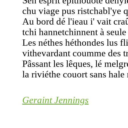
Sén esprit êpithouoté dênyi
chu viage pus ristchabl'ye q
Au bord dé l'ieau i' vait cra
tchi hannetchinnent à seule f
Les néthes héthondes lus fl
vithevardant coumme des tri
Pâssant les lêques, lé melgr
la riviéthe couort sans hale
Geraint Jennings