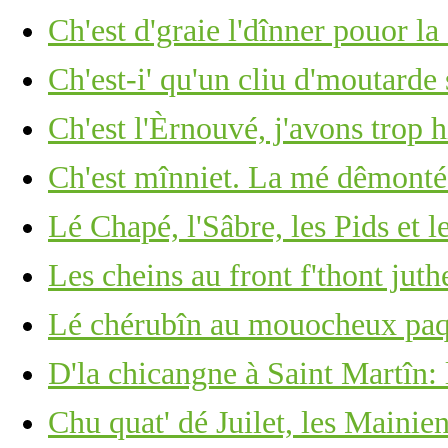
Ch'est d'graie l'dînner pouor la 
Ch'est-i' qu'un cliu d'moutarde
Ch'est l'Èrnouvé, j'avons trop 
Ch'est mînniet. La mé dêmonté
Lé Chapé, l'Sâbre, les Pids et l
Les cheins au front f'thont ju
Lé chérubîn au mouocheux paq
D'la chicangne à Saint Martîn: 
Chu quat' dé Juilet, les Mainie