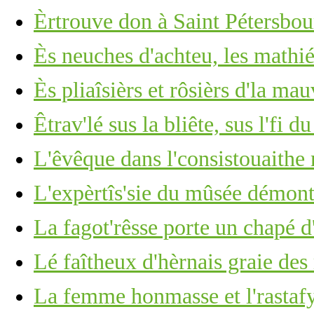
Èrtrouve don à Saint Pétersbour
Ès neuches d'achteu, les mathiés
Ès pliaîsièrs et rôsièrs d'la mau
Êtrav'lé sus la bliête, sus l'fi d
L'êvêque dans l'consistouaithe
L'expèrtîs'sie du mûsée démont
La fagot'rêsse porte un chapé d
Lé faîtheux d'hèrnais graie des
La femme honmasse et l'rastaf