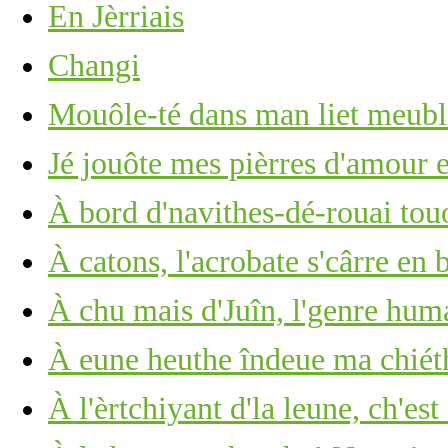
En Jèrriais
Changi
Mouôle-té dans man liet meub
Jé jouôte mes pièrres d'amour 
À bord d'navithes-dé-rouai tou
À catons, l'acrobate s'cârre en 
À chu mais d'Juîn, l'genre huma
À eune heuthe îndeue ma chié
À l'èrtchiyant d'la leune, ch'est