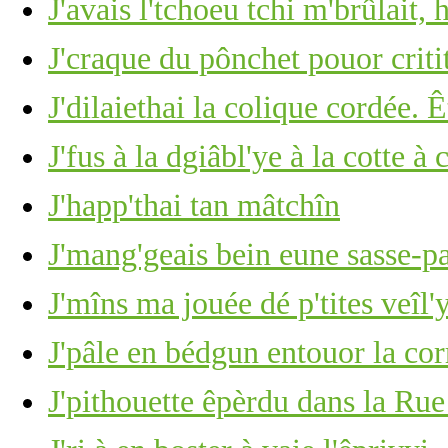
J'avais l'tchoeu tchi m'brûlait, 
J'craque du pônchet pouor criti
J'dilaiethai la colique cordée. 
J'fus à la dgiâbl'ye à la cotte 
J'happ'thai tan mâtchîn
J'mang'geais bein eune sasse-pa
J'mîns ma jouée dé p'tites veîl'
J'pâle en bédgun entouor la co
J'pithouette êpèrdu dans la Rue