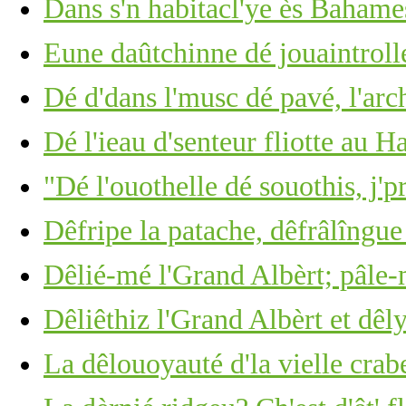
Dans s'n habitacl'ye ès Bahame
Eune daûtchinne dé jouaintrolle,
Dé d'dans l'musc dé pavé, l'arc
Dé l'ieau d'senteur fliotte au 
"Dé l'ouothelle dé souothis, j'p
Dêfripe la patache, dêfrâlîngue 
Dêlié-mé l'Grand Albèrt; pâle-
Dêliêthiz l'Grand Albèrt et dêl
La dêlouoyauté d'la vielle crabe