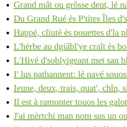
Grand mât ou grôsse dent, lé 
Du Grand Rué ès P'tites Îles d'
Happé, cliuté ès pouettes d'la p
L'hèrbe au dgiâbl'ye craît ès b
L'Hivé d'soblyigeant met san b
I' lus pathannent: lé pavé souos
Ieune, deux, trais, quat', chîn, s
Il est à ramonter touos les gal
J'ai mèrtchi man nom sus un ou