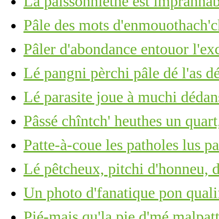
La paîssonniéthe est împrannab
Pâle des mots d'enmouothach'ch
Pâler d'abondance entouor l'ex
Lé pangni pèrchi pâle dé l'as d
Lé parasite joue à muchi dédan
Pâssé chîntch' heuthes un quart,
Patte-à-coue les patholes lus p
Lé pêtcheux, pitchi d'honneu, 
Un photo d'fanatique pon quali
Pié-mais qu'la pie d'mé malpatt