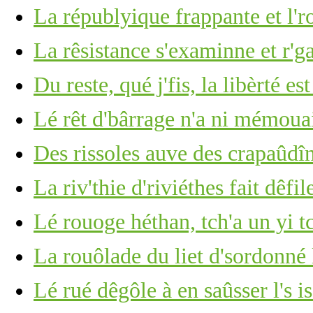
La républyique frappante et l'
La rêsistance s'examinne et r'g
Du reste, qué j'fis, la libèrté es
Lé rêt d'bârrage n'a ni mémoua
Des rissoles auve des crapaûdî
La riv'thie d'riviéthes fait dêfile
Lé rouoge héthan, tch'a un yi t
La rouôlade du liet d'sordonné 
Lé rué dêgôle à en saûsser l's i