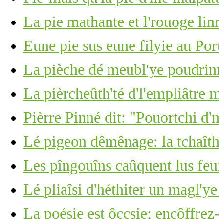
La pie mathante et l'rouoge lin
Eune pie sus eune filyie au Por
La pièche dé meubl'ye poudrin
La pièrcheûth'té d'l'empliâtre
Pièrre Pinné dit: "Pouortchi d'
Lé pigeon dêmênage: la tchaîth
Les pîngouîns caûquent lus feu
Lé pliaîsi d'héthiter un magl'ye
La poésie est ôccsie; encôffrez-