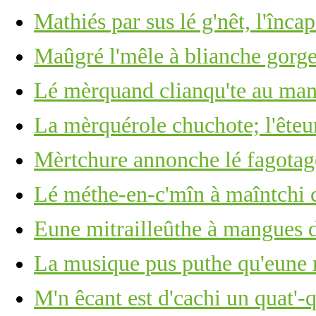
Mathiés par sus lé g'nêt, l'înca
Maûgré l'mêle à blianche gorge 
Lé mèrquand clianqu'te au man
La mèrquérole chuchote; l'êteu
Mèrtchure annonche lé fagotage
Lé méthe-en-c'mîn à maîntchi c
Eune mitrailleûthe à mangues d
La musique pus puthe qu'eune r
M'n êcant est d'cachi un quat'-