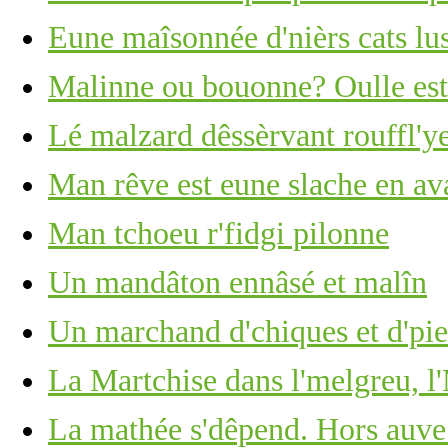
Eune maîsonnée d'nièrs cats lus
Malinne ou bouonne? Oulle est 
Lé malzard dêssèrvant rouffl'ye
Man rêve est eune slache en ava
Man tchoeu r'fidgi pilonne
Un mandâton ennâsé et malîn
Un marchand d'chiques et d'piea
La Martchise dans l'melgreu, l'
La mathée s'dêpend. Hors auve