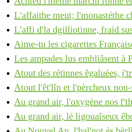
Achteu l'même marchi ronne et
L'affaithe meut; l'monastéthe c
L'affi d'la dgilliotinne, fraid su
Aime-tu les cigarettes Français
Les ampades lus embliâsent à
Atout des rétinnes êgaluées, j't
Atout l'êt'lîn et l'pèrcheux nou-
Au grand air, l'oxygène nos f't
Au grand air, lé ligouaîseux êb
Au Nouvel An, l'bal'not ès bèrl