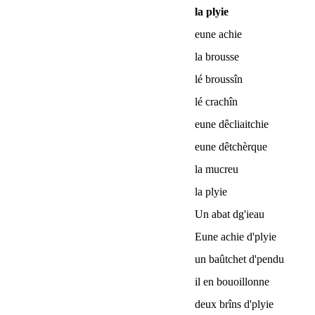
la plyie
eune achie
la brousse
lé broussîn
lé crachîn
eune dêcliaitchie
eune dêtchèrque
la mucreu
la plyie
Un abat dg'ieau
Eune achie d'plyie
un baûtchet d'pendu
il en bouoillonne
deux brîns d'plyie