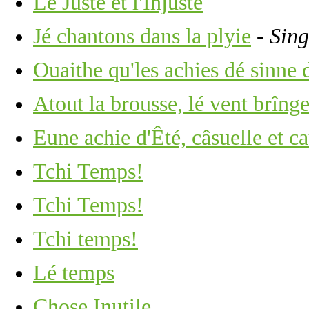
Lé Juste et l'Injuste
Jé chantons dans la plyie
- Sin
Ouaithe qu'les achies dé sinne d
Atout la brousse, lé vent brînge
Eune achie d'Êté, câsuelle et c
Tchi Temps!
Tchi Temps!
Tchi temps!
Lé temps
Chose Inutile