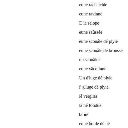
eune racliatchie
eune ravinne
D'la salope
eune saûssée
eune scouâle dé plyie
eune scouâle dé brousse
un scouâlot
eune vâcotinne
Un d'luge dé plyie
i' g'luge dé plyie
lé verglias
la né fondue
la né
eune boule dé né