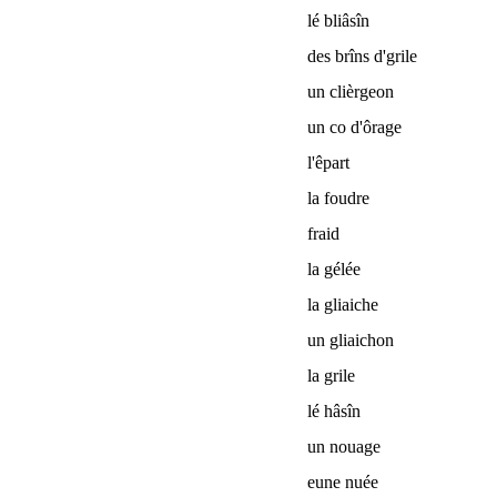
lé bliâsîn
des brîns d'grile
un clièrgeon
un co d'ôrage
l'êpart
la foudre
fraid
la gélée
la gliaiche
un gliaichon
la grile
lé hâsîn
un nouage
eune nuée