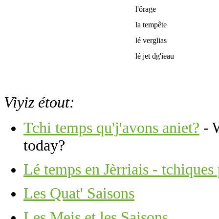
l'ôrage
la tempête
lé verglias
lé jet dg'ieau
Viyiz étout:
Tchi temps qu'j'avons aniet?
- W
today?
Lé temps en Jèrriais - tchiques 
Les Quat' Saisons
Les Meis et les Saisons