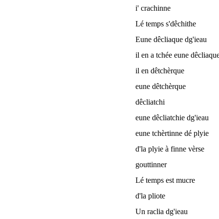
i' crachinne
Lé temps s'dêchithe
Eune dêcliaque dg'ieau
il en a tchée eune dêcliaqu
il en dêtchèrque
eune dêtchèrque
dêcliatchi
eune dêcliatchie dg'ieau
eune tchèrtinne dé plyie
d'la plyie à finne vèrse
gouttinner
Lé temps est mucre
d'la pliote
Un raclia dg'ieau