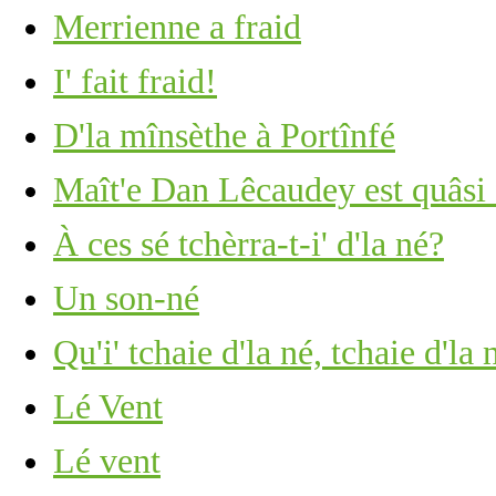
Merrienne a fraid
I' fait fraid!
D'la mînsèthe à Portînfé
Maît'e Dan Lêcaudey est quâsi 
À ces sé tchèrra-t-i' d'la né?
Un son-né
Qu'i' tchaie d'la né, tchaie d'la 
Lé Vent
Lé vent