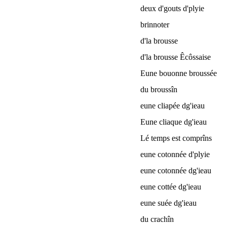
deux d'gouts d'plyie
brinnoter
d'la brousse
d'la brousse Êcôssaise
Eune bouonne broussée
du broussîn
eune cliapée dg'ieau
Eune cliaque dg'ieau
Lé temps est comprîns
eune cotonnée d'plyie
eune cotonnée dg'ieau
eune cottée dg'ieau
eune suée dg'ieau
du crachîn