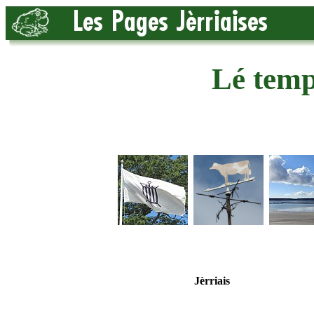
Lé tem
Jèrriais