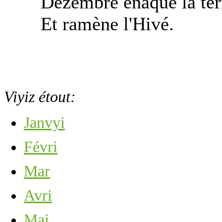
Dézembre ênâque la tèrre
Et ramène l'Hivé.
Viyiz étout:
Janvyi
Févri
Mar
Avri
Mai