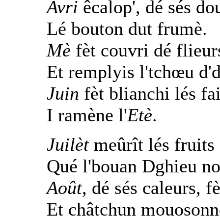
Avri
êcalop', dé sés do
Lé bouton dut frumè.
Mè
fèt couvri dé flieur
Et remplyis l'tchœu d'd
Juin
fèt blianchi lés fa
I ramène l'
Etè
.
Juilèt
meûrît lés fruits 
Qué l'bouan Dghieu no
Août
, dé sés caleurs, f
Et châtchun mouosonn