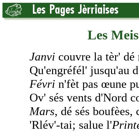
Les Meis 
Janvi
couvre la tèr' dé 
Qu'engréfél' jusqu'au d
Févri
n'fèt pas œune pu
Ov' sés vents d'Nord c
Mars
, dé sés boufèes, 
'Rlév'-tai; salue l'
Print