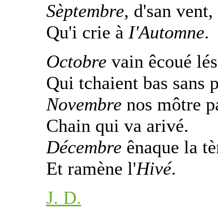
Sèptembre
, d'san vent,
Qu'i crie à
I'Automne
.
Octobre
vain êcoué lés 
Qui tchaient bas sans po
Novembre
nos môtre pa
Chain qui va arivé.
Décembre
ênaque la tèr
Et ramène l'
Hivé
.
J. D.