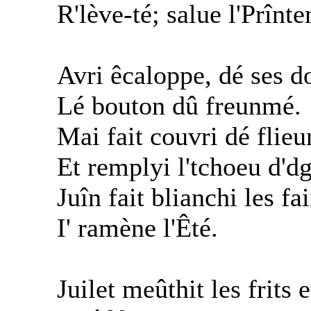
R'lève-té; salue l'Prînt
Avri êcaloppe, dé ses d
Lé bouton dû freunmé.
Mai fait couvri dé flieu
Et remplyi l'tchoeu d'dg
Juîn fait blianchi les fa
I' ramène l'Êté.
Juilet meûthit les frits e