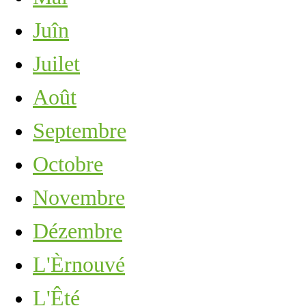
Juîn
Juilet
Août
Septembre
Octobre
Novembre
Dézembre
L'Èrnouvé
L'Êté