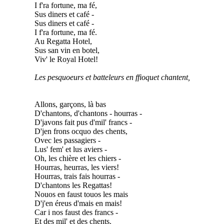
I f'ra fortune, ma fé,
Sus diners et café -
Sus diners et café -
I f'ra fortune, ma fé.
Au Regatta Hotel,
Sus san vin en botel,
Viv' le Royal Hotel!
Les pesquoeurs et batteleurs en ffioquet chantent,
Allons, garçons, là bas
D'chantons, d'chantons - hourras -
D'javons fait pus d'mil' francs -
D'jen frons ocquo des chents,
Ovec les passagiers -
Lus' fem' et lus aviers -
Oh, les chière et les chiers -
Hourras, heurras, les viers!
Hourras, trais fais hourras -
D'chantons les Regattas!
Nouos en faust touos les mais
D'j'en éreus d'mais en mais!
Car i nos faust des francs -
Et des mil' et des chents.