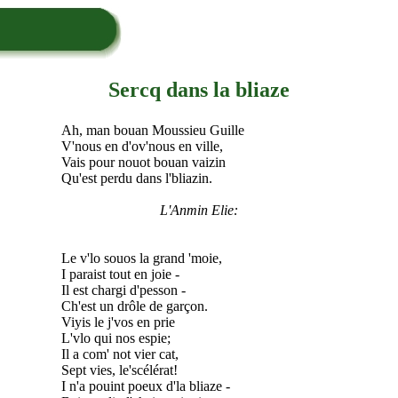
Sercq dans la bliaze
Ah, man bouan Moussieu Guille
V'nous en d'ov'nous en ville,
Vais pour nouot bouan vaizin
Qu'est perdu dans l'bliazin.
L'Anmin Elie:
Le v'lo souos la grand 'moie,
I paraist tout en joie -
Il est chargi d'pesson -
Ch'est un drôle de garçon.
Viyis le j'vos en prie
L'vlo qui nos espie;
Il a com' not vier cat,
Sept vies, le'scélérat!
I n'a pouint poeux d'la bliaze -