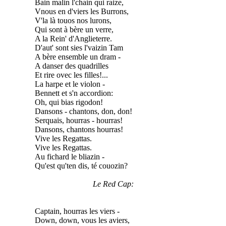
Bain malin l'chain qui raize,
Vnous en d'viers les Burrons,
V'la là touos nos lurons,
Qui sont à bère un verre,
A la Rein' d'Anglieterre.
D'aut' sont sies l'vaizin Tam
A bère ensemble un dram -
A danser des quadrilles
Et rire ovec les filles!...
La harpe et le violon -
Bennett et s'n accordion:
Oh, qui bias rigodon!
Dansons - chantons, don, don!
Serquais, hourras - hourras!
Dansons, chantons hourras!
Vive les Regattas.
Vive les Regattas.
Au fichard le bliazin -
Qu'est qu'ten dis, té couozin?
Le Red Cap:
Captain, hourras les viers -
Down, down, vous les aviers,