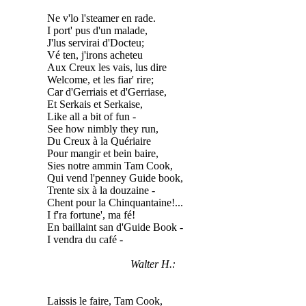
Ne v'lo l'steamer en rade.
I port' pus d'un malade,
J'lus servirai d'Docteu;
Vé ten, j'irons acheteu
Aux Creux les vais, lus dire
Welcome, et les fiar' rire;
Car d'Gerriais et d'Gerriase,
Et Serkais et Serkaise,
Like all a bit of fun -
See how nimbly they run,
Du Creux à la Quériaire
Pour mangir et bein baire,
Sies notre ammin Tam Cook,
Qui vend l'penney Guide book,
Trente six à la douzaine -
Chent pour la Chinquantaine!...
I f'ra fortune', ma fé!
En baillaint san d'Guide Book -
I vendra du café -
Walter H.:
Laissis le faire, Tam Cook,