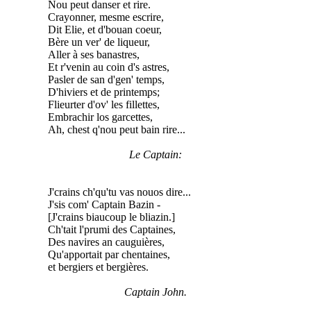
Nou peut danser et rire.
Crayonner, mesme escrire,
Dit Elie, et d'bouan coeur,
Bère un ver' de liqueur,
Aller à ses banastres,
Et r'venin au coin d's astres,
Pasler de san d'gen' temps,
D'hiviers et de printemps;
Flieurter d'ov' les fillettes,
Embrachir los garcettes,
Ah, chest q'nou peut bain rire...
Le Captain:
J'crains ch'qu'tu vas nouos dire...
J'sis com' Captain Bazin -
[J'crains biaucoup le bliazin.]
Ch'tait l'prumi des Captaines,
Des navires an cauguières,
Qu'apportait par chentaines,
et bergiers et bergières.
Captain John.