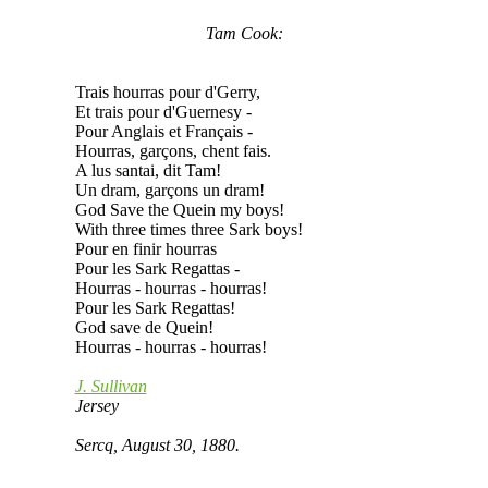
Tam Cook:
Trais hourras pour d'Gerry,
Et trais pour d'Guernesy -
Pour Anglais et Français -
Hourras, garçons, chent fais.
A lus santai, dit Tam!
Un dram, garçons un dram!
God Save the Quein my boys!
With three times three Sark boys!
Pour en finir hourras
Pour les Sark Regattas -
Hourras - hourras - hourras!
Pour les Sark Regattas!
God save de Quein!
Hourras - hourras - hourras!
J. Sullivan
Jersey
Sercq, August 30, 1880.