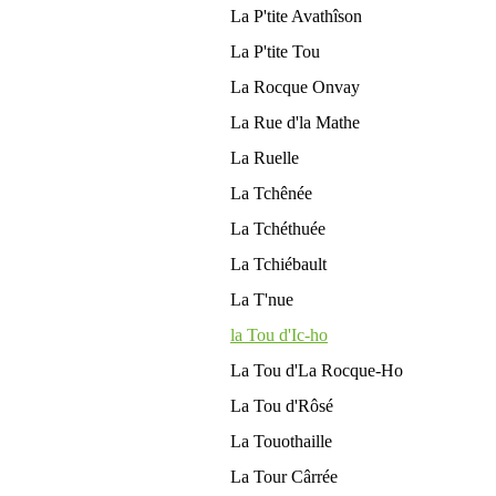
La P'tite Avathîson
La P'tite Tou
La Rocque Onvay
La Rue d'la Mathe
La Ruelle
La Tchênée
La Tchéthuée
La Tchiébault
La T'nue
la Tou d'Ic-ho
La Tou d'La Rocque-Ho
La Tou d'Rôsé
La Touothaille
La Tour Cârrée