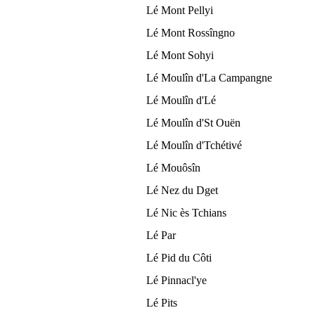
Lé Mont Pellyi
Lé Mont Rossîngno
Lé Mont Sohyi
Lé Moulîn d'La Campangne
Lé Moulîn d'Lé
Lé Moulîn d'St Ouën
Lé Moulîn d'Tchétivé
Lé Mouôsîn
Lé Nez du Dget
Lé Nic ès Tchians
Lé Par
Lé Pid du Côti
Lé Pinnacl'ye
Lé Pits