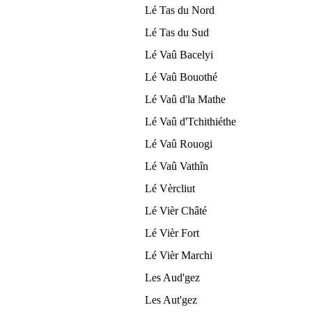
Lé Tas du Nord
Lé Tas du Sud
Lé Vaû Bacelyi
Lé Vaû Bouothé
Lé Vaû d'la Mathe
Lé Vaû d'Tchithiéthe
Lé Vaû Rouogi
Lé Vaû Vathîn
Lé Vèrcliut
Lé Vièr Châté
Lé Vièr Fort
Lé Vièr Marchi
Les Aud'gez
Les Aut'gez