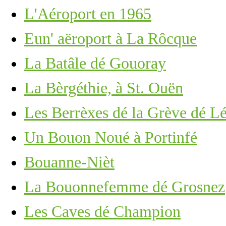
L'Aéroport en 1965
Eun' aëroport à La Rôcque
La Batâle dé Gouoray
La Bèrgéthie, à St. Ouën
Les Berrèxes dé la Grève dé L
Un Bouon Noué à Portinfé
Bouanne-Nièt
La Bouonnefemme dé Grosnez
Les Caves dé Champion