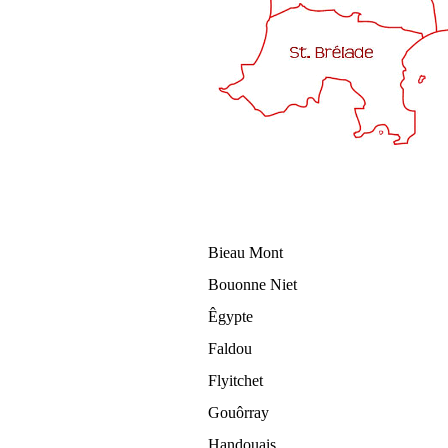
Bieau Mont
Bouonne Niet
Êgypte
Faldou
Flyitchet
Gouôrray
Handouais