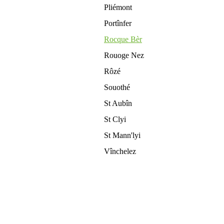
Pliémont
Portînfer
Rocque Bèr
Rouoge Nez
Rôzé
Souothé
St Aubîn
St Clyi
St Mann'lyi
Vînchelez