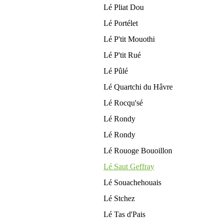
Lé Pliat Dou
Lé Portélet
Lé P'tit Mouothi
Lé P'tit Rué
Lé Pûlé
Lé Quartchi du Hâvre
Lé Rocqu'sé
Lé Rondy
Lé Rondy
Lé Rouoge Bouoillon
Lé Saut Geffray
Lé Souachehouais
Lé Stchez
Lé Tas d'Pais