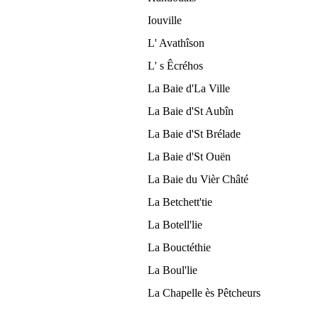
Iouville
L' Avathîson
L' s Êcréhos
La Baie d'La Ville
La Baie d'St Aubîn
La Baie d'St Brélade
La Baie d'St Ouën
La Baie du Vièr Châté
La Betchett'tie
La Botell'lie
La Bouctéthie
La Boul'lie
La Chapelle ès Pêtcheurs