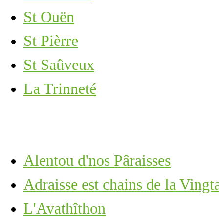
St Ouën
St Pièrre
St Saûveux
La Trinneté
Alentou d'nos Pâraisses
Adraisse est chains de la Ving
L'Avathîthon