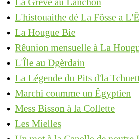
La Grève au Lanchon
L'histouaithe dé La Fôsse a L'
La Hougue Bie
Rêunion mensuelle à La Hougu
L'Île au Dgèrdain
La Légende du Pits d'la Tchuett
Marchi coumme un Êgyptien
Mess Bisson à la Collette
Les Mielles
Un mot à la Capelle de noutre