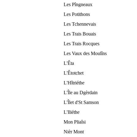
Les Pîngneaux
Les Potithons
Les Tchennevais
Les Trais Bouais
Les Trais Rocques
Les Vaux des Moulîns
L'Êta
L'Êtotchet
L'Hîtriéthe
L'Île au Dgèrdain
L'Îlet d'St Samson
L'Iliéthe
Mon Pliaîsi
Nièr Mont