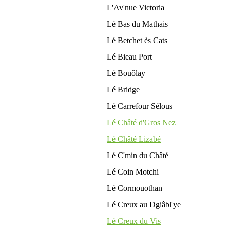
L'Av'nue Victoria
Lé Bas du Mathais
Lé Betchet ès Cats
Lé Bieau Port
Lé Bouôlay
Lé Bridge
Lé Carrefour Sélous
Lé Châté d'Gros Nez
Lé Châté Lizabé
Lé C'min du Châté
Lé Coin Motchi
Lé Cormouothan
Lé Creux au Dgiâbl'ye
Lé Creux du Vis