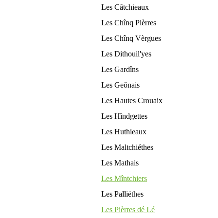
Les Câtchieaux
Les Chînq Pièrres
Les Chînq Vèrgues
Les Dithouil'yes
Les Gardîns
Les Geônais
Les Hautes Crouaix
Les Hîndgettes
Les Huthieaux
Les Maltchiéthes
Les Mathais
Les Mîntchiers
Les Palliéthes
Les Pièrres dé Lé