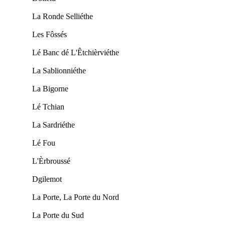
La Ronde Selliéthe
Les Fôssés
Lé Banc dé L'Êtchièrviéthe
La Sablionniéthe
La Bigorne
Lé Tchian
La Sardriéthe
Lé Fou
L'Èrbroussé
Dgilemot
La Porte, La Porte du Nord
La Porte du Sud