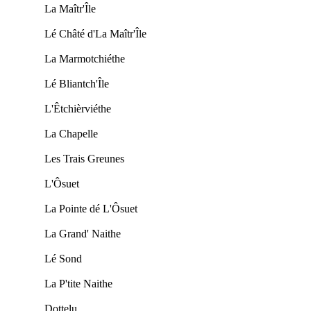
La Maîtr'Île
Lé Châté d'La Maîtr'Île
La Marmotchiéthe
Lé Bliantch'Île
L'Êtchièrviéthe
La Chapelle
Les Trais Greunes
L'Ôsuet
La Pointe dé L'Ôsuet
La Grand' Naithe
Lé Sond
La P'tite Naithe
Dottelu