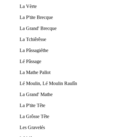
La Vèrte
La P'tite Brecque
La Grand' Brecque
La Tchiêrêsse
La Pâssagiéthe
Lé Pâssage
La Mathe Pallot
Lé Moulin, Lé Moulin Raulîn
La Grand' Mathe
La P'tite Tête
La Grôsse Tête
Les Gravelés