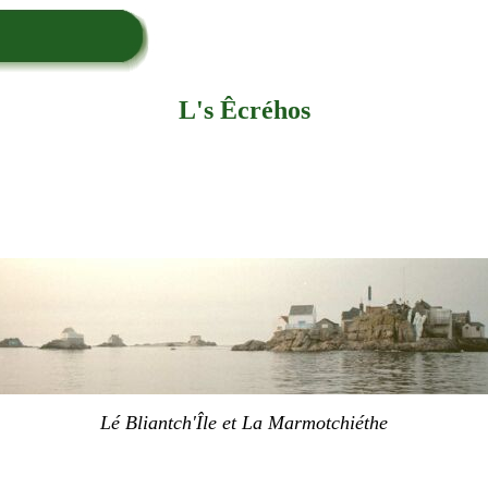
L's Êcréhos
Lé Bliantch'Île et La Marmotchiéthe