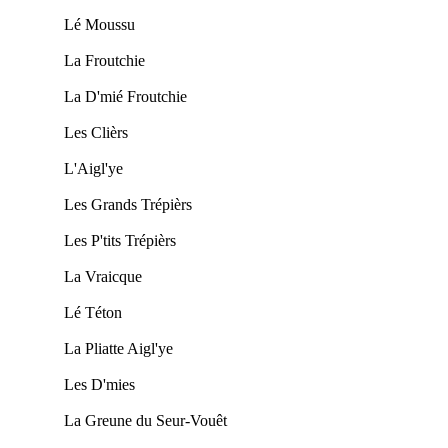
Lé Moussu
La Froutchie
La D'mié Froutchie
Les Clièrs
L'Aigl'ye
Les Grands Trépièrs
Les P'tits Trépièrs
La Vraicque
Lé Téton
La Pliatte Aigl'ye
Les D'mies
La Greune du Seur-Vouêt