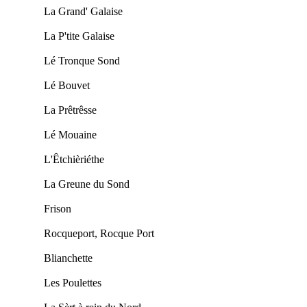
La Grand' Galaise
La P'tite Galaise
Lé Tronque Sond
Lé Bouvet
La Prêtrêsse
Lé Mouaine
L'Êtchièriéthe
La Greune du Sond
Frison
Rocqueport, Rocque Port
Blianchette
Les Poulettes