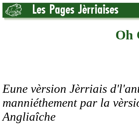
Oh 
Eune vèrsion Jèrriais d'l'a
manniéthement par la vèrsio
Angliaîche