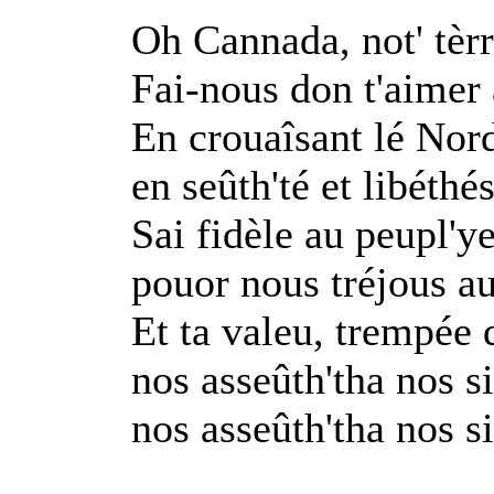
Oh Cannada, not' tèrr
Fai-nous don t'aimer 
En crouaîsant lé Nor
en seûth'té et libéthé
Sai fidèle au peupl'ye
pouor nous tréjous a
Et ta valeu, trempée d
nos asseûth'tha nos s
nos asseûth'tha nos s