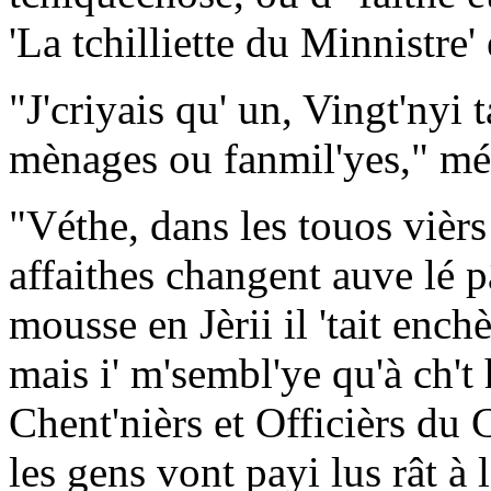
'La tchilliette du Minnistre' 
"J'criyais qu' un, Vingt'nyi 
mènages ou fanmil'yes," mé
"Véthe, dans les touos vièrs 
affaithes changent auve lé 
mousse en Jèrii il 'tait enchè
mais i' m'sembl'ye qu'à ch't 
Chent'nièrs et Officièrs du C
les gens vont payi lus rât à l