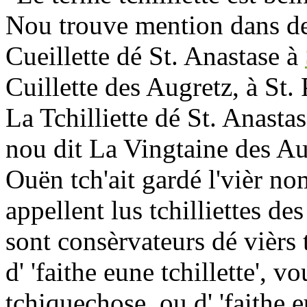
Nou trouve mention dans de
Cueillette dé St. Anastase à
Cuillette des Augretz, à St.
La Tchilliette dé St. Anasta
nou dit La Vingtaine des Auge
Ouën tch'ait gardé l'vièr nom 
appellent lus tchilliettes de
sont consèrvateurs dé vièrs 
d' 'faithe eune tchillette', v
tchiquechose, ou d' 'faithe e