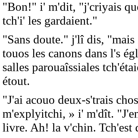
"Bon!" i' m'dit, "j'criyais qu
tch'i' les gardaient."
"Sans doute." j'lî dis, "mais
touos les canons dans l's égl
salles parouaîssiales tch'étai
étout.
"J'ai acouo deux-s'trais cho
m'explyitchi, » i' m'dît. "J'e
livre. Ah! la v'chin. Tch'est