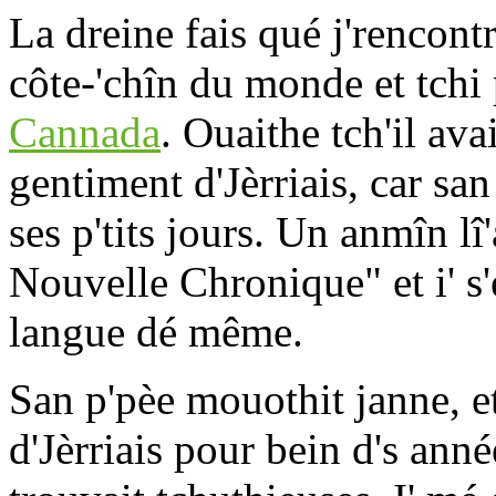
La dreine fais qué j'rencontr
côte-'chîn du monde et tchi pâ
Cannada
. Ouaithe tch'il avai
gentiment d'Jèrriais, car san 
ses p'tits jours. Un anmîn lî
Nouvelle Chronique" et i' s'
langue dé même.
San p'pèe mouothit janne, e
d'Jèrriais pour bein d's année