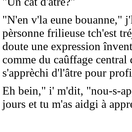
"Un cat d'âtre?"
"N'en v'la eune bouanne," j'l
pèrsonne frilieuse tch'est tr
doute une expression înventé
comme du caûffage central da
s'apprèchi d'l'âtre pour prof
Eh bein," i' m'dit, "nou-s-a
jours et tu m'as aidgi à app