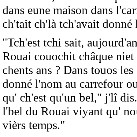
dans eune maison dans l'car
ch'tait ch'là tch'avait donné
"Tch'est tchi sait, aujourd'a
Rouai couochit châque niet qu
chents ans ? Dans touos les c
donné l'nom au carrefour ou 
qu' ch'est qu'un bel," j'lî d
l'bel du Rouai viyant qu' no
vièrs temps."