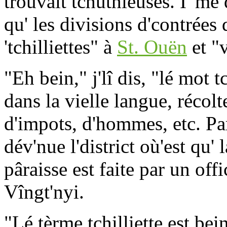
trouvait tchuthieuses. I' mé
qu' les divisions d'contrées 
'tchilliettes" à
St. Ouën
et "v
"Eh bein," j'lî dis, "lé mot 
dans la vielle langue, récolte,
d'impots, d'hommes, etc. Par 
dév'nue l'district où'est qu' 
pâraisse est faite par un off
Vîngt'nyi.
"Lé tèrme tchilliette est bei