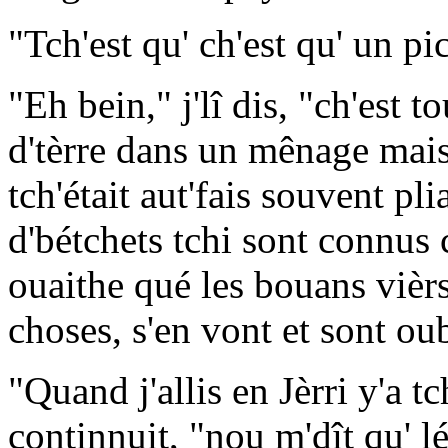
"Tch'est qu' ch'est qu' un p
"Eh bein," j'lî dis, "ch'est 
d'tèrre dans un mênage mais 
tch'était aut'fais souvent p
d'bétchets tchi sont connus
ouaithe qué les bouans vièr
choses, s'en vont et sont ou
"Quand j'allis en Jèrri y'a 
continnuit, "nou m'dît qu' l