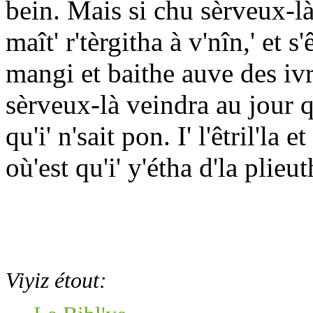
bein. Mais si chu sèrveux-là
maît' r'tèrgitha à v'nîn,' et 
mangi et baithe auve des iv
sèrveux-là veindra au jour qu
qu'i' n'sait pon. I' l'êtril'la 
où'est qu'i' y'étha d'la plieut
Viyiz étout: