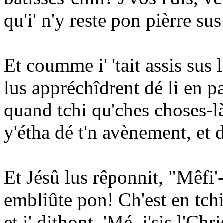
qu'i' n'y reste pon pièrre sus
Et coumme i' 'tait assis sus 
lus appréchîdrent dé li en pa
quand tchi qu'ches choses-là
y'étha dé t'n avènement, et d
Et Jésû lus rêponnit, "Mêfi'
embliûte pon! Ch'est en tc
et i' dithont, 'Mé, j'sis l'Chr