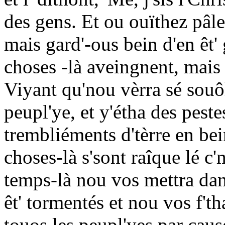
des gens. Et ou ouïthez pâler
mais gard'-ous bein d'en êt' 
choses -là aveingnent, mais 
Viyant qu'nou vèrra sé souôl
peupl'ye, et y'étha des pest
trembliéments d'tèrre en bei
choses-là s'sont raîque lé 
temps-là nou vos mettra dan
êt' tormentés et nou vos f'th
touos les peupl'yes par cau