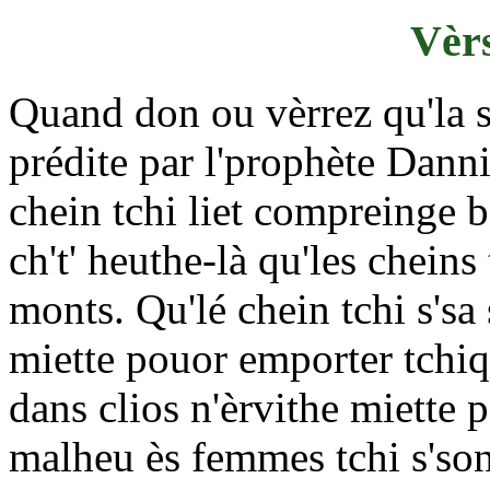
Vèrs
Quand don ou vèrrez qu'la s
prédite par l'prophète Dannié
chein tchi liet compreinge be
ch't' heuthe-là qu'les cheins
monts. Qu'lé chein tchi s'sa 
miette pouor emporter tchiq
dans clios n'èrvithe miette 
malheu ès femmes tchi s'son