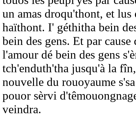
un amas droqu'thont, et lus e
haïthont. I' géthitha bein d
bein des gens. Et par cause 
l'amour dé bein des gens s'è
tch'enduth'tha jusqu'à la fî
nouvelle du rouoyaume s'sa p
pouor sèrvi d'têmouongnage à
veindra.