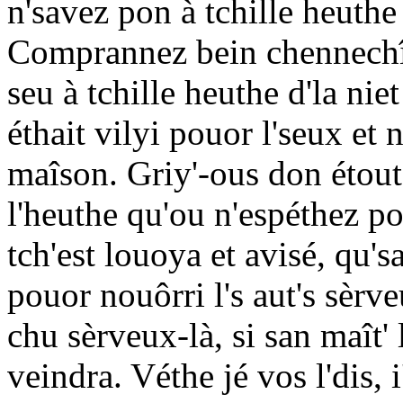
n'savez pon à tchille heuthe
Comprannez bein chennechîn
seu à tchille heuthe d'la niet
éthait vilyi pouor l'seux et n
maîson. Griy'-ous don étout
l'heuthe qu'ou n'espéthez po
tch'est louoya et avisé, qu'
pouor nouôrri l's aut's sèrve
chu sèrveux-là, si san maît' 
veindra. Véthe jé vos l'dis, i