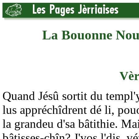
La Bouonne Nouv
Vèr
Quand Jésû sortit du templ'ye
lus appréchîdrent dé li, pouo
la grandeu d'sa bâtithie. Mai
bâtisses-chîn? J'vos l'dis, v