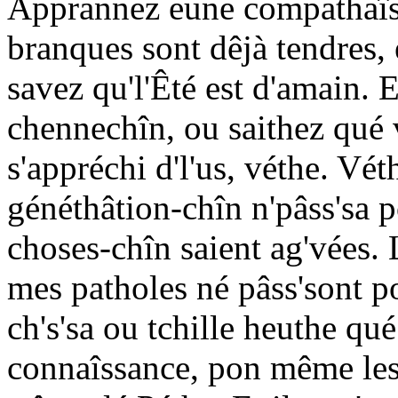
Apprannez eune compathaîso
branques sont dêjà tendres, e
savez qu'l'Êté est d'amain.
chennechîn, ou saithez qué v'
s'appréchi d'l'us, véthe. Véth
généthâtion-chîn n'pâss'sa p
choses-chîn saient ag'vées. L
mes patholes né pâss'sont p
ch's'sa ou tchille heuthe qué 
connaîssance, pon même les m