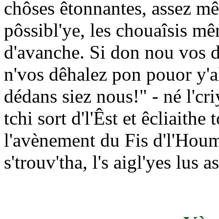
chôses êtonnantes, assez mê
pôssibl'ye, les chouaîsis mê
d'avanche. Si don nou vos di
n'vos dêhalez pon pouor y'al
dédans siez nous!" - né l'c
tchi sort d'l'Êst et êcliaith
l'avènement du Fis d'l'Houm
s'trouv'tha, l's aigl'yes lus 