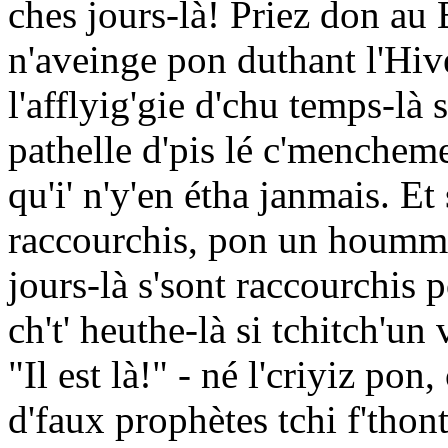
ches jours-là! Priez don au 
n'aveinge pon duthant l'Hivé
l'afflyig'gie d'chu temps-là 
pathelle d'pis lé c'menchem
qu'i' n'y'en étha janmais. Et 
raccourchis, pon un houmme 
jours-là s'sont raccourchis 
ch't' heuthe-là si tchitch'un 
"Il est là!" - né l'criyiz pon,
d'faux prophètes tchi f'thon