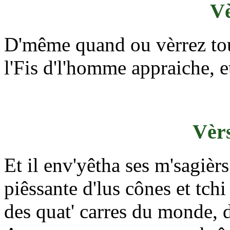
Vè
D'même quand ou vèrrez tou
l'Fis d'l'homme appraiche, et
Vèrs
Et il env'yêtha ses m'sagièrs
piêssante d'lus cônes et tch
des quat' carres du monde, dé