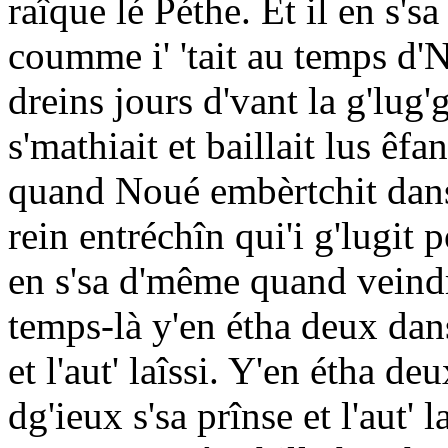
raîque lé Péthe. Et il en s'
coumme i' 'tait au temps d'N
dreins jours d'vant la g'lug'
s'mathiait et baillait lus êf
quand Noué embèrtchit dans l
rein entréchîn qui'i g'lugit 
en s'sa d'même quand veind
temps-là y'en étha deux dans 
et l'aut' laîssi. Y'en étha d
dg'ieux s'sa prînse et l'aut' 